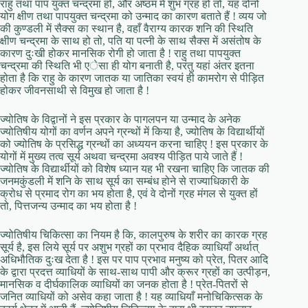
राहु तथा पाप युक्त चन्द्रमा हो, और अष्ठम में शुभ ग्रह हों तो, यह दोनो
योग क्षीण तथा पापयुक्त चन्द्रमा को उन्माद का कारण बताते हैं ! व्यय जो
की कुण्डली में सैक्स का स्थान है, वहाँ वैराग्य कारक शनि की स्थिति
क्षीण चन्द्रमा के साथ हो तो, पति या पत्नी के साथ सैक्स में असंतोष के
कारण दुःखी होकर मानसिक रोगी हो जाता है ! राहु तथा पापयुक्त
चन्द्रमा की स्थिति भी एेसा ही योग बनाती है, परंतु यहां अंतर इतना
होता है कि राहु के कारण जातक या जातिका स्वयं ही कामरोग से पीड़ित
होकर जीवनसाथी से विमुख हो जाता है !
ज्योतिष के विद्वानों ने इस प्रकार के पागलपन या उन्माद के अनेक
ज्योतिषीय योगों का वर्णन अपने ग्रन्थों में किया है, ज्योतिष के विद्यार्थीयों
को ज्योतिष के प्रसिद्ध ग्रन्थों का अध्ययन करना चाहिए ! इस प्रकार के
योगों में मुख्य तत्व सूर्य अथवा चन्द्रमा अवश्य पीड़ित पाये जाते हैं !
ज्योतिष के विद्यार्थीयों को विशेष ध्यान यह भी रखना चाहिए कि जातक की
जनमकुंडली में शनि के साथ सूर्य का सम्बंध होने से राज्याधिकारी के
क्रोध से प्रमाद रोग का भय होता है, एवं वे दोनों ग्रह मंगल से युक्त हों
तो, पित्तजन्य उन्माद का भय होता है !
ज्योतिषीय चिकित्सा का नियम है कि, कालपुरुष के शरीर का कारक ग्रह
सूर्य है, इस लिये सूर्य पर अशुभ ग्रहों का प्रभाव दैहिक व्याधियाँ अर्थात्
अधिभौतिक दुःख देता है ! इस पर पाप प्रभाव मनुष्य को प्रेत, पितर आदि
के द्वारा प्रदत्त व्याधियों के साथ-साथ पापी और क्रूर ग्रहों का उत्पीड़न,
मानसिक व दीर्घकालिक व्याधियों का जनक होता है ! प्रेत-पितरों से
जनित व्याधियों को असेव कहा जाता है ! यह व्याधियाँ मनोचिकित्सक के