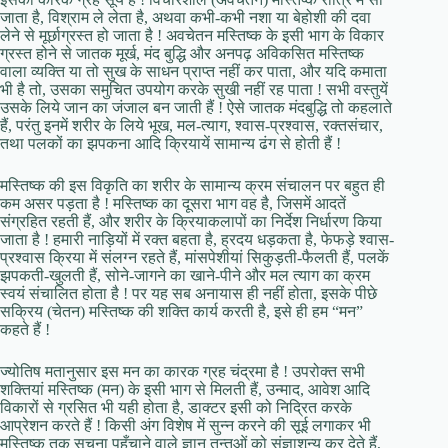
जाता है, विश्राम ले लेता है, अथवा कभी-कभी नशा या बेहोशी की दवा
लेने से मूर्छाग्रस्त हो जाता है ! अवचेतन मस्तिष्क के इसी भाग के विकार
ग्रस्त होने से जातक मूर्ख, मंद बुद्धि और अनपढ़ अविकसित मस्तिष्क
वाला व्यक्ति या तो सुख के साधन प्राप्त नहीं कर पाता, और यदि कमाता
भी है तो, उसका समुचित उपयोग करके सुखी नहीं रह पाता ! सभी वस्तुयें
उसके लिये जान का जंजाल बन जाती हैं ! ऐसे जातक मंदबुद्धि तो कहलाते
हैं, परंतु इनमें शरीर के लिये भूख, मल-त्याग, श्वास-प्रश्वास, रक्तसंचार,
तथा पलकों का झपकना आदि क्रियायें सामान्य ढंग से होती हैं !
मस्तिष्क की इस विकृति का शरीर के सामान्य क्रम संचालन पर बहुत ही
कम असर पड़ता है ! मस्तिष्क का दूसरा भाग वह है, जिसमें आदतें
संग्रहित रहती हैं, और शरीर के क्रियाकलापों का निर्देश निर्धारण किया
जाता है ! हमारी नाड़ियों में रक्त बहता है, ह्रदय धड़कता है, फेफड़े श्वास-
प्रश्वास क्रिया में संलग्न रहते हैं, मांसपेशीयां सिकुड़ती-फैलती हैं, पलकें
झपकती-खुलती हैं, सोने-जागने का खाने-पीने और मल त्याग का क्रम
स्वयं संचालित होता है ! पर यह सब अनायास ही नहीं होता, इसके पीछे
सक्रिय (चेतन) मस्तिष्क की शक्ति कार्य करती है, इसे ही हम “मन”
कहते हैं !
ज्योतिष मतानुसार इस मन का कारक ग्रह चंद्रमा है ! उपरोक्त सभी
शक्तियां मस्तिष्क (मन) के इसी भाग से मिलती हैं, उन्माद, आवेश आदि
विकारों से ग्रसित भी यही होता है, डाक्टर इसी को निद्रित करके
आप्रेशन करते हैं ! किसी अंग विशेष में सुन्न करने की सूई लगाकर भी
मस्तिष्क तक सूचना पहुँचाने वाले ज्ञान तन्तुओं को संज्ञाशून्य कर देते हैं,