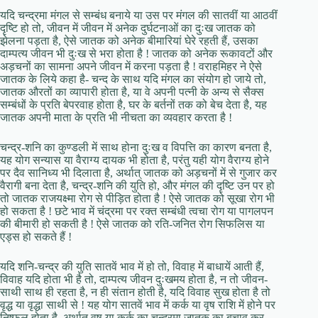
यदि चन्द्रमा मंगल से सम्बंध बनाये या उस पर मंगल की सातवीं या आठवीं
दृष्टि हो तो, जीवन में जीवन में अनेक दुर्घटनाओं का दुःख जातक को
झेलना पड़ता है, ऐसे जातक को अनेक बीमारियां घेरे रहती हैं, उसका
दाम्पत्य जीवन भी दुःख से भरा होता है ! जातक को अनेक रूकावटों और
अड़चनों का सामना अपने जीवन में करना पड़ता है ! वराहमिहर ने ऐसे
जातक के लिये कहा है- चन्द के साथ यदि मंगल का संयोग हो जाये तो,
जातक औरतों का व्यापारी होता है, या वे अपनी पत्नी के अन्य से सैक्स
सम्बंधों के प्रति बेपरवाह होता है, घर के बर्तनों तक को बेच देता है, यह
जातक अपनी माता के प्रति भी नीचता का व्यवहार करता है !
चन्द्र-शनि का कुण्डली में साथ होना दुःख व विपत्ति का कारण बनता है,
यह योग सन्यास या वैराग्य दायक भी होता है, परंतु यही योग वैराग्य होने
पर दैव सानिध्य भी दिलाता है, अर्थात् जातक को अड़चनों में से गुजार कर
वैरागी बना देता है, चन्द्र-शनि की युति हो, और मंगल की दृष्टि उन पर हो
तो जातक राजयक्ष्मा रोग से पीड़ित होता है ! ऐसे जातक को सूखा रोग भी
हो सकता है ! छटे भाव में चंद्रमा पर रक्त सम्बंधी त्वचा रोग या पागलपन
की बीमारी हो सकती है ! ऐसे जातक को रति-जनित रोग सिफलिस या
एड्स हो सकते हैं !
यदि शनि-चन्द्र की युति सातवें भाव में हो तो, विवाह में बाधायें आती हैं,
विवाह यदि होता भी है तो, दाम्पत्य जीवन दुःखमय होता है, न तो जीवन-
साथी साथ ही रहता है, न ही संतान होती है, यदि विवाह सुख होता है तो
वृद्ध या वृद्धा साथी से ! यह योग सातवें भाव में कर्क या वृष राशि में होने पर
निष्फल होता है, अर्थात् वृष या कर्क का चन्द्रमा जातक का बचाव कर