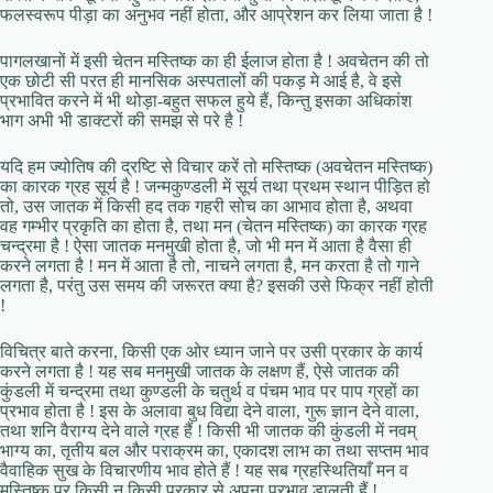
फलस्वरूप पीड़ा का अनुभव नहीं होता, और आप्रेशन कर लिया जाता है !
पागलखानों में इसी चेतन मस्तिष्क का ही ईलाज होता है ! अवचेतन की तो
एक छोटी सी परत ही मानसिक अस्पतालों की पकड़ मे आई है, वे इसे
प्रभावित करने में भी थोड़ा-बहुत सफल हुये हैं, किन्तु इसका अधिकांश
भाग अभी भी डाक्टरों की समझ से परे है !
यदि हम ज्योतिष की द्रष्टि से विचार करें तो मस्तिष्क (अवचेतन मस्तिष्क)
का कारक ग्रह सूर्य है ! जन्मकुण्डली में सूर्य तथा प्रथम स्थान पीड़ित हो
तो, उस जातक में किसी हद तक गहरी सोच का आभाव होता है, अथवा
वह गम्भीर प्रकृति का होता है, तथा मन (चेतन मस्तिष्क) का कारक ग्रह
चन्द्रमा है ! ऐसा जातक मनमुखी होता है, जो भी मन में आता है वैसा ही
करने लगता है ! मन में आता है तो, नाचने लगता है, मन करता है तो गाने
लगता है, परंतु उस समय की जरूरत क्या है? इसकी उसे फिक्र नहीं होती
!
विचित्र बाते करना, किसी एक ओर ध्यान जाने पर उसी प्रकार के कार्य
करने लगता है ! यह सब मनमुखी जातक के लक्षण हैं, ऐसे जातक की
कुंडली में चन्द्रमा तथा कुण्डली के चतुर्थ व पंचम भाव पर पाप ग्रहों का
प्रभाव होता है ! इस के अलावा बुध विद्या देने वाला, गुरू ज्ञान देने वाला,
तथा शनि वैराग्य देने वाले ग्रह हैं ! किसी भी जातक की कुंडली में नवम्
भाग्य का, तृतीय बल और पराक्रम का, एकादश लाभ का तथा सप्तम भाव
वैवाहिक सुख के विचारणीय भाव होते हैं ! यह सब ग्रहस्थितियाँ मन व
मस्तिष्क पर किसी न किसी प्रकार से अपना प्रभाव ड़ालती हैं !