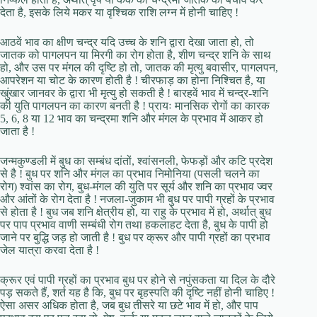
देता है, इसके लिये मकर या वृश्चिक राशि लग्न में होनी चाहिए !
आठवें भाव का क्षीण चन्द्र यदि उच्च के शनि द्वारा देखा जाता हो, तो
जातक को पागलपन या मिरगी का रोग होता है, शीण चन्द्र शनि के साथ
हो, और उस पर मंगल की दृष्टि हो तो, जातक की मृत्यु बवासीर, पागलपन,
आपरेशन या चोट के कारण होती है ! चीरफाड़ का होना निश्चित है, या
खुंखार जानवर के द्वारा भी मृत्यु हो सकती है ! बारहवें भाव में चन्द्र-शनि
की युति पागलपन का कारण बनती है ! प्रायः मानसिक रोगों का कारक
5, 6, 8 या 12 भाव का चन्द्रमा शनि और मंगल के प्रभाव में आकर हो
जाता है !
जन्मकुण्डली में बुध का सम्बंध दांतों, श्वांसनली, फेफड़ों और कटि प्रदेश
से है ! बुध पर शनि और मंगल का प्रभाव निमोनिया (पसली चलने का
रोग) श्वांस का रोग, बुध-मंगल की युति पर सूर्य और शनि का प्रभाव ज्वर
और आंतों के रोग देता है ! नजला-जुकाम भी बुध पर पापी ग्रहों के प्रभाव
से होता है ! बुध जब शनि क्षेत्रीय हो, या राहु के प्रभाव में हो, अर्थात् बुध
पर पाप प्रभाव वाणी सम्बंधी रोग तथा हकलाहट देता है, बुध के पापी हो
जाने पर बुद्धि जड़ हो जाती है ! बुध पर क्रूर और पापी ग्रहों का प्रभाव
जेल यात्रा करवा देता है !
क्रूर एवं पापी ग्रहों का प्रभाव बुध पर होने से नपुंसकता या दिल के दौरे
पड़ सकते हैं, शर्त यह है कि, बुध पर बृहस्पति की दृष्टि नहीं होनी चाहिए !
ऐसा असर अधिक होता है, जब बुध तीसरे या छटे भाव में हो, और पाप