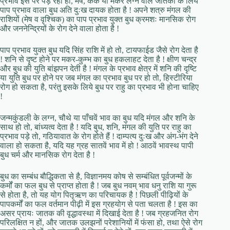
प्रभाव इस पर पड़ रहा हो, मेष, कर्क या मकर लग्न वाले जातकों के लिये
पाप प्रभाव वाला बुध अति दुःख दायक होता है ! अपने शत्रु मंगल की
राशियों (मेष व वृश्चिक) का पाप प्रभाव युक्त बुध क्रमशः मानसिक रोग
और जननेन्द्रियों के रोग देने वाला होता है !
पाप प्रभाव युक्त बुध यदि सिंह राशि में हो तो, टायफाईड जैसे रोग देता है
! शनि से दृष्ट होने पर मकर-कुम्भ का बुध हकलाहट देता है ! क्षीण चन्द्र
और बुध की युति बांझपन देती है ! मंगल के प्रभाव क्षेत्र में शनि की दृष्टि
या युति बुध पर होने पर जब मंगल का प्रभाव बुध पर हो तो, हिस्टीरिया
रोग हो सकता है, परंतु इसके लिये बुध पर राहु का प्रभाव भी होना चाहिए
!
जन्मकुंडली के लग्न, चौथे या पाँचवें भाव का बुध यदि मंगल और शनि के
साथ हो तो, बांध्यत्व देता है ! यदि बुध, शनि, मंगल की युति पर राहु का
प्रभाव पड़े तो, गठियावात के रोग होते हैं ! दाम्पत्य दुःख और अंग-भंग देने
वाला हो सकता है, यदि यह ग्रह सातवें भाव में हो ! आठवें भावस्थ पापी
बुध चर्म और मानसिक रोग देता है !
बुध का सम्बंध बौद्धिकता से है, विज्ञानमय कोष से सम्बंधित पूर्वजन्मों के
कर्मों का फल बुध से प्राप्त होता है ! जब बुध नवम् भाव धनु राशि या गुरू
से होता है, तो यह योग पितृऋण का परिचायक है ! पिछली पीढ़ियों के
पापकर्मों का फल वर्तमान पीढ़ी में इस ग्रहयोग से पता चलता है ! इस का
असर प्रायः जातक की वृद्धावस्था में दिखाई देता है ! जब ग्रहजनित रोग
परिलक्षित न हों, और जातक उलझनों परेशानियों में फंसा हो, तथा ऐसे रोग