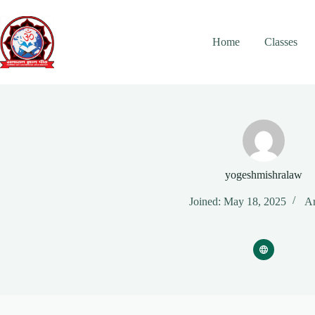
Skip
to
content
Home
Classes
yogeshmishralaw
Joined: May 18, 2025
Ar