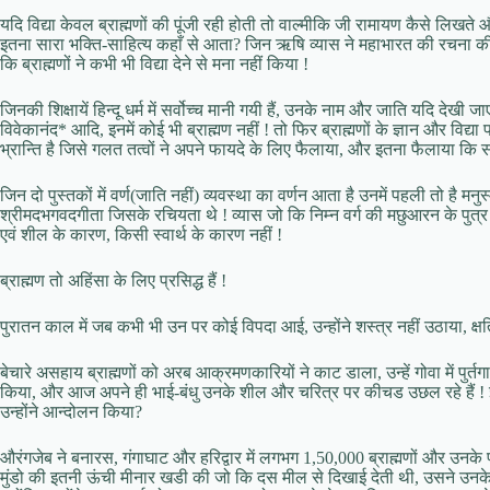
यदि विद्या केवल ब्राह्मणों की पूंजी रही होती तो वाल्मीकि जी रामायण कैसे लिखते
इतना सारा भक्ति-साहित्य कहाँ से आता? जिन ऋषि व्यास ने महाभारत की रचना की वे
कि ब्राह्मणों ने कभी भी विद्या देने से मना नहीं किया !
जिनकी शिक्षायें हिन्दू धर्म में सर्वोच्च मानी गयी हैं, उनके नाम और जाति यदि देखी ज
विवेकानंद* आदि, इनमें कोई भी ब्राह्मण नहीं ! तो फिर ब्राह्मणों के ज्ञान और विद्
भ्रान्ति है जिसे गलत तत्वों ने अपने फायदे के लिए फैलाया, और इतना फैलाया कि स
जिन दो पुस्तकों में वर्ण(जाति नहीं) व्यवस्था का वर्णन आता है उनमें पहली तो है मन
श्रीमदभगवदगीता जिसके रचियता थे ! व्यास जो कि निम्न वर्ग की मछुआरन के पुत्र थ
एवं शील के कारण, किसी स्वार्थ के कारण नहीं !
ब्राह्मण तो अहिंसा के लिए प्रसिद्ध हैं !
पुरातन काल में जब कभी भी उन पर कोई विपदा आई, उन्होंने शस्त्र नहीं उठाया, क्षत्
बेचारे असहाय ब्राह्मणों को अरब आक्रमणकारियों ने काट डाला, उन्हें गोवा में पुर्तग
किया, और आज अपने ही भाई-बंधु उनके शील और चरित्र पर कीचड उछल रहे हैं ! इस 
उन्होंने आन्दोलन किया?
औरंगजेब ने बनारस, गंगाघाट और हरिद्वार में लगभग 1,50,000 ब्राह्मणों और उनके परि
मुंडो की इतनी ऊंची मीनार खडी की जो कि दस मील से दिखाई देती थी, उसने उन