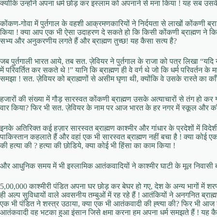
क्योंकि उन्होंने अपना धर्म छोड़ कर इस्लाम को अपनाने से मना किया ! यह सब उसके इ
कोंकण-गोवा में पुर्तगाल के वहशी आक्रमणकारियों ने निर्दयता से लाखों कोंकणी ब्राह
किया ! क्या आप एक भी ऐसा उदाहरण दे सकते हो कि किसी कोंकणी ब्राह्मण ने किसी 
सभ्य और अनुकरणीय लगते हैं और ब्राह्मण तुच्छ! यह कैसा सत्य है?
जब पुर्तगाली भारत आये, तब सत. ज़ेवियर ने पुर्तगाल के राजा को पत्र लिखा “यदि य
में परिवर्तित कर सकते थे !” यानि कि ब्राह्मण ही वे वर्ग थे जो कि धर्म परिवर्तन के मा
समझा ! सत. ज़ेवियर को ब्राह्मणों से असीम घृणा थी, क्योंकि वे उसके रास्ते का काँ
हजारों की संख्या में गौड़ सारस्वत कोंकणी ब्राह्मण उसके अत्याचारों से तंग हो 
वार किया? फिर भी सत. ज़ेवियर के नाम पर आज भारत के हर नगर में स्कूल और कॉलेज 
इनके अतिरिक्त कई हज़ार सारस्वत ब्राह्मण काश्मीर और गांधार के प्रदेशों में वि
पाकिस्तान कहलाते हैं और वहां एक भी सारस्वत ब्राह्मण नहीं बचा है ! क्या कोई एक 
की हत्या की ? हत्या की छोडिये, क्या कोई भी हिंसा का काम किया !
और आधुनिक समय में भी इस्लामिक आतंकवादियों ने काश्मीर घाटी के मूल निवासी ब
5,00,000 काश्मीरी पंडित अपना घर छोड़ कर बेघर हो गए, देश के अन्य भागों में शर
ही अल्प सुविधायों वाले अवसनीय तम्बुओं में रह रहे हैं ! आतंकियों ने अनगनित ब्रा
एक भी पंडित ने शस्त्र उठाया, क्या एक भी आतंकवादी की ह्त्या की? फिर भी आज 
आतंकवादी वह भटका हुआ इंसान जिसे क्षमा करना हम अपना धर्म समझते हैं ! यह कैस