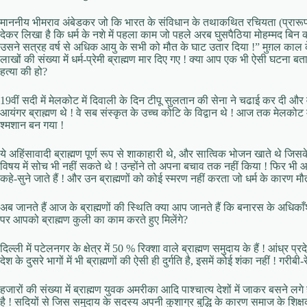
माननीय भीमराव अंबेडकर जो कि भारत के संविधान के तथाकथित रचियता (प्रारूप सम
देकर लिखा है कि धर्म के नशे में पहला काम जो पहले अरब घुसपैठिया मोहम्मद बिन 
उसने सत्रह वर्ष से अधिक आयु के सभी को मौत के घाट उतार दिया !” मुग़ल काल के प्
लाखों की संख्या में धर्म-प्रेमी ब्राह्मण मार दिए गए ! क्या आप एक भी ऐसी घटना बत
हत्या की हो?
19वीं सदी में मेलकोट में दिवाली के दिन टीपू सुलतान की सेना ने चढाई कर दी
आयंगर ब्राह्मण थे ! वे सब संस्कृत के उच्च कोटि के विद्वान थे ! आज तक मेलकोट
श्मशान बन गया !
ये अहिंसावादी ब्राह्मण पूर्ण रूप से शाकाहारी थे, और सात्विक भोजन खाते थे जिस
विषय में सोच भी नहीं सकते थे ! उन्होंने तो अपना बचाव तक नहीं किया ! फिर भी आ
कहे-सुने जाते हैं ! और उन ब्राह्मणों को कोई स्मरण नहीं करता जो धर्म के कारण मौत 
अब जानते हैं आज के ब्राह्मणों की स्थिति क्या आप जानते हैं कि बनारस के अधिकाँश र
पर आपको ब्राह्मण कुली का काम करते हुए मिलेंगे?
दिल्ली में पटेलनगर के क्षेत्र में 50 % रिक्शा वाले ब्राह्मण समुदाय के हैं ! आंध्र 
देश के दुसरे भागों में भी ब्राह्मणों की ऐसी ही दुर्गति है, इसमें कोई शंका नहीं ! गर
हजारों की संख्या में ब्राह्मण युवक अमरीका आदि पाश्चात्य देशों में जाकर बसने लगे 
है ! सदियों से जिस समुदाय के सदस्य अपनी कुशाग्र बुद्धि के कारण समाज के शिक