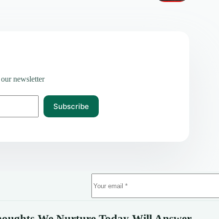
 our newsletter
Subscribe
oughts We Nurture Today Will Answer