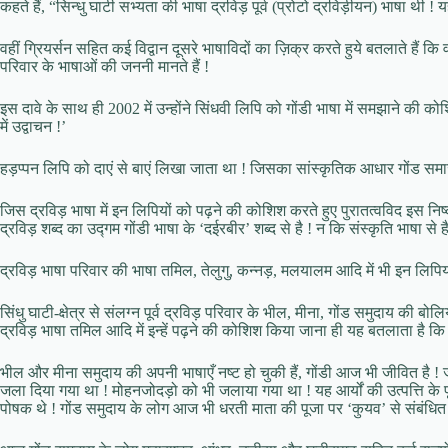
कहते हैं, “सिन्धु घाटी सभ्यता की भाषा द्रविड़ पूर्व (प्रोटो द्रविड़ीयन) भाषा थ
वहीं ग्रियर्सन सहित कई विद्वान दूसरे भाषाविदों का ज़िक्र करते हुये बतलाते हैं 
परिवार के भाषाओं की जननी मानते हैं !
इस दावे के साथ ही 2002 में उन्होंने सिंधवी लिपि को गोंडी भाषा में समझाने की 
में उद्वाचन !’
हड़प्पन लिपि को दाएं से बाएं लिखा जाता था ! जिसका सांस्कृतिक आधार गोंड समाज में 
जिस द्रविड़ भाषा में इन लिपियों को पढ़ने की कोशिश करते हुए पुरातत्वविद इस निष्कर्ष प
द्रविड़ शब्द का उद्गम गोंडी भाषा के ‘दईरबीर’ शब्द से है ! न कि संस्कृति भाषा से है
द्रविड़ भाषा परिवार की भाषा तमिल, तेलुगु, कन्नड़, मलयालम आदि में भी इन लिपियों
सिंधु घाटी-क्षेत्र से संलग्न पूर्व द्रविड़ परिवार के भील, मीना, गोंड समुदाय की ब
द्रविड़ भाषा तमिल आदि में इन्हें पढ़ने की कोशिश किया जाना ही यह बतलाता है
भील और मीना समुदाय की अपनी भाषाएँ नष्ट हो चुकी हैं, गोंडी आज भी जीवित है ! 
जला दिया गया था ! मोहनजोदड़ो को भी जलाया गया था ! यह आर्यों की उत्पत्ति के प
पोषक थे ! गोंड समुदाय के लोग आज भी धरती माता की पूजा पर ‘कुयव’ से संबंधित मं