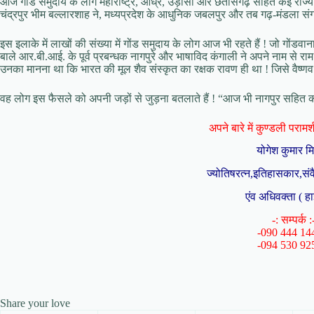
आज गोंड समुदाय के लोग महाराष्ट्र, आंध्र, उड़ीसा और छतीसगढ़ सहित कई राज्यों में र
चंद्रपुर भीम बल्लारशाह ने, मध्यप्रदेश के आधुनिक जबलपुर और तब गढ़-मंडला सं
इस इलाके में लाखों की संख्या में गोंड समुदाय के लोग आज भी रहते हैं ! जो गोंडवाना 
बाले आर.बी.आई. के पूर्व प्रबन्धक नागपुरे और भाषाविद कंगाली ने अपने नाम से रा
उनका मानना था कि भारत की मूल शैव संस्कृत का रक्षक रावण ही था ! जिसे वैष्णव रा
वह लोग इस फैसले को अपनी जड़ों से जुड़ना बतलाते हैं ! “आज भी नागपुर सहित कई 
अपने बारे में कुण्डली परामर्श 
योगेश कुमार म
ज्योतिषरत्न,इतिहासकार,संव
एंव अधिवक्ता ( हा
-: सम्पर्क :
-090 444 14
-094 530 92
Share your love