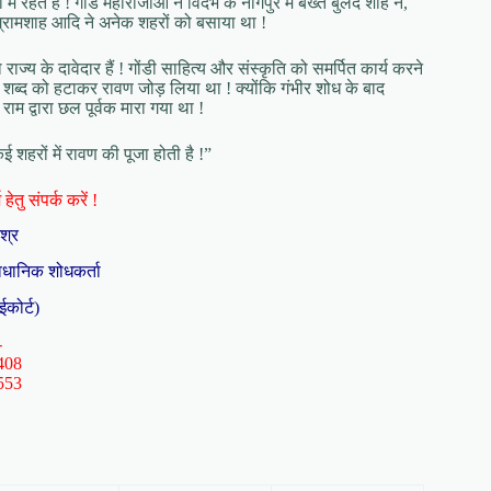
हते हैं ! गोंड महाराजाओं ने विदर्भ के नागपुर में बख्त बुलंद शाह ने,
ग्रामशाह आदि ने अनेक शहरों को बसाया था !
राज्य के दावेदार हैं ! गोंडी साहित्य और संस्कृति को समर्पित कार्य करने
म शब्द को हटाकर रावण जोड़ लिया था ! क्योंकि गंभीर शोध के बाद
म द्वारा छल पूर्वक मारा गया था !
शहरों में रावण की पूजा होती है !”
हेतु संपर्क करें !
िश्र
ैधानिक शोधकर्ता
ईकोर्ट)
-
408
553