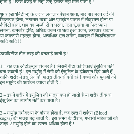
होता है ! जिस वजह से सही उन्हें इलाज नहीं मिल पाता है !
शुगर (डायबिटीज) के लक्षण लगातार पेशाब आना, बार-बार बदन दर्द की
शिकायत होना, लगातार त्वचा और प्राइवेट पार्ट्स में संक्रमण होना या
कैविटी होना, घाव का जल्दी से न भरना, गला सूखना या फिर प्यास
लगना, कमजोर दृष्टि, अधिक वजन या घटा हुआ वजन, लगातार थकान
या कमजोरी महसूस होना, अत्यधिक भूख लगना, व्यवहार में चिड़चिड़ापन
आदि आदि !!
डायबिटीज तीन तरह की बतलाई जाती है !
1 – यह एक ऑटोइम्यून विकार है ! जिसमें बीटा कोशिकाएं इंसुलिन नहीं
बना सकती हैं ! इस मधुमेह में रोगी को इंसुलिन के इंजेक्शन दिये जाते हैं
ताकि शरीर में इंसुलिन की मात्रा ठीक से बनी रहे ! बच्चों और युवाओं को
इन मधुमेह की आशंका ज्यादा होती है !
2 – इसमें शरीर में इंसुलिन की मात्रा कम हो जाती है या शरीर ठीक से
इंसुलिन का उपयोग नहीं कर पाता है !
3 – मधुमेह गर्भावस्था के दौरान होता है, जब रक्त में शर्करा (Blood
sugar) की मात्रा बढ़ जाती है ! इस समय के दौरान, गर्भवती महिलाओं को
टाइप 2 मधुमेह होने का खतरा अधिक होता है !