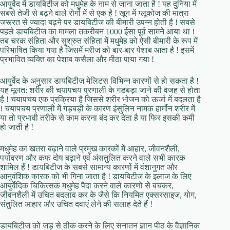
आयुर्वेद में डायबिटीज को मधुमेह के नाम से जाना जाता है ! यह दुनिया में
सबसे तेजी से बढ़ने वाले रोगों में से एक है ! खून में ग्लूकोज की मात्रा
जरूरत से ज्यादा बढ़ने पर डायबिटीज की बीमारी उपन्न होती है ! सबसे
पहले डायबिटीज का मामला तकरीबन 1000 ईसा पूर्व सामने आया था !
तब चरक संहिता और सुश्रुत संहिता में मधुमेह को ऐसी बीमारी के रूप में
परिभाषित किया गया है जिसमें मरीज को बार-बार पेशाब आता है ! इसमें
प्रभावित व्यक्ति का पेशाब कसैला और मीठा पाया गया !
आयुर्वेद के अनुसार डायबिटीज मेलिटस विभिन्न कारणों से हो सकता है !
यह मूलत: शरीर की चयापचय प्रणाली के गडबड़ा जाने की वजह से होता
है ! चयापचय एक प्रक्रिया है जिससे शरीर भोजन को ऊर्जा में बदलता है
! चयापचय प्रणाली में गड़बड़ी के कारण इंसुलिन नामक हार्मोन शरीर में
या तो प्रभावी तरीके से काम करना बंद कर देता है या फिर इसकी कमी
हो जाती है !
मधुमेह का खतरा बढ़ाने वाले प्रमुख कारकों में आहार, जीवनशैली,
पर्यावरण और कफ दोष बढ़ाने एवं अंसतुलित करने वाले सभी कारक
शामिल हैं ! डायबिटीज के सबसे सामान्य कारणों में वंशानुगत और
आनुवंशिक कारक को भी गिना जाता है ! डायबिटीज के इलाज के लिए
आयुर्वेदिक चिकित्सक मधुमेह पैदा करने वाले कारणों से बचकर,
जीवनशैली में उचित बदलाव कर के जैसे कि नियमित एक्सरसाइज, योग,
संतुलित आहार और उचित दवाएं लेने की सलाह देते हैं !
डायबिटीज को जड़ से ठीक करने के लिए सनातन ज्ञान पीठ के वैज्ञानिक