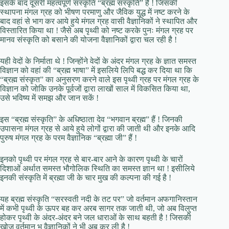
इसके बाद दूसरी महत्वपूर्ण संस्कृति “ब्रह्म संस्कृति” है ! जिसकी
स्थापना मंगल ग्रह को भीषण परमाणु और जैविक युद्ध में नष्ट करने के
बाद वहां से भाग कर आये हुये मंगल ग्रह वासी वैज्ञानिकों ने स्थापित और
विस्तारित किया था ! जैसे अब पृथ्वी को नष्ट करके पुनः मंगल ग्रह पर
मानव संस्कृति को बसाने की योजना वैज्ञानिकों द्वारा चल रही है !
यही वेदों के निर्माता थे ! जिन्होंने वेदों के अंदर मंगल ग्रह के ज्ञात समस्त
विज्ञान को वहां की “ब्रह्म भाषा” में इसलिये लिपि बद्ध कर दिया था कि
“ब्रह्म संस्कृत” का अनुसरण करने वाले इस पृथ्वी ग्रह पर मंगल ग्रह के
विज्ञान को जोकि उनके पूर्वजों द्वारा लाखों साल में विकसित किया था,
उसे भविष्य में समझ और जान सकें !
इस “ब्रह्म संस्कृति” के अधिष्ठाता देव “भगवान ब्रह्म” हैं ! जिनकी
उपासना मंगल ग्रह से आये हुये लोगों द्वारा की जाती थी और इनके आदि
पुरुष मंगल ग्रह के परम वैज्ञानिक “ब्रह्मा जी” हैं !
इनको पृथ्वी पर मंगल ग्रह से बार-बार आने के कारण पृथ्वी के चारों
दिशाओं अर्थात समस्त भौगोलिक स्थिति का समस्त ज्ञान था ! इसीलिये
इनकी संस्कृति में ब्रह्मा जी के चार मुख की कल्पना की गई है !
यह ब्रह्म संस्कृति “सरस्वती नदी के तट पर” जो वर्तमान अफगानिस्तान
में कभी पृथ्वी के ऊपर बह कर अरब सागर तक जाती थी, जो अब विलुप्त
होकर पृथ्वी के अंदर-अंदर बने जल धाराओं के साथ बहती है ! जिसकी
खोज वर्तमान भू वैज्ञानिकों ने भी अब कर ली है !