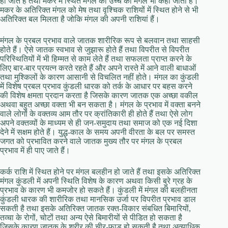
हो जाते हैं तथा मकर में स्थित मंगल को उच्च का मंगल भी कहा जाता है।
मकर के अतिरिक्त मंगल को मेष तथा वृश्चिक राशियों में स्थित होने से भी
अतिरिक्त बल मिलता है जोकि मंगल की अपनी राशियां हैं।
मंगल के प्रबल प्रभाव वाले जातक शारीरिक रूप से बलवान तथा साहसी
होते हैं। ऐसे जातक स्वभाव से जुझारू होते हैं तथा विपरीत से विपरीत
परिस्थितियों में भी हिम्मत से काम लेते हैं तथा सफलता प्राप्त करने के
लिए बार-बार प्रयत्न करते रहते हैं और अपने रास्ते में आने वाली बाधाओं
तथा मुश्किलों के कारण आसानी से विचलित नहीं होते। मंगल का कुंडली
में विशेष प्रबल प्रभाव कुंडली धारक को तर्क के आधार पर बहस करने
की विशेष क्षमता प्रदान करता है जिसके कारण जातक एक अच्छा वकील
अथवा बहुत अच्छा वक्ता भी बन सकता है। मंगल के प्रभाव में वक्ता बनने
वाले लोगों के वक्तव्य आम तौर पर क्रांतिकारी ही होते हैं तथा ऐसे लोग
अपने वक्तव्यों के माध्यम से ही जन-समुदाय तथा समाज को एक नई दिशा
देने में सक्षम होते हैं। युद्ध-काल के समय अपनी वीरता के बल पर समस्त
जगत को प्रभावित करने वाले जातक मुख्य तौर पर मंगल के प्रबल
प्रभाव में ही पाए जाते हैं।
कर्क राशि में स्थित होने पर मंगल बलहीन हो जाते हैं तथा इसके अतिरिक्त
मंगल कुंडली में अपनी स्थिति विशेष के कारण अथवा किसी बुरे ग्रह के
प्रभाव के कारण भी कमजोर हो सकते हैं। कुंडली में मंगल की बलहीनता
कुंडली धारक की शारीरिक तथा मानसिक उर्जा पर विपरीत प्रभाव डाल
सकती है तथा इसके अतिरिक्त जातक रक्त-विकार संबधित बिमारियों,
तव्चा के रोगों, चोटों तथा अन्य ऐसे बिमारीयों से पीडित हो सकता है
जिसके कारण जातक के शरीर की चीर-फाड़ हो सकती है तथा अत्याधिक