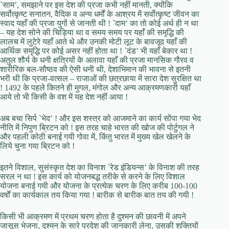
`साम’, समझाने पर इस देश की प्रजा कभी नहीं मानती, क्योंकि
सर्वोत्कृष्ट सनातन, वैदिक व अन्य धर्मों के आश्रय में सर्वोत्कृष्ट जीवन का
स्वाद यहाँ की प्रजा युगों से जानती थी ! `दाम’ का तो कोई अर्थ ही न था
– यह देश सोने की चिड़िया था व समय समय पर यहाँ की समृद्धि की
लालच में लुटेरे यहाँ आते थे और उनकी मोटी लूट के बावजूद यहाँ की
आर्थिक समृद्धि पर कोई असर नहीं होता था ! `दंड’ भी यहाँ बेकार था !
अतुल शौर्य के धनी क्षत्रियों के अलावा यहाँ की प्रजा मानसिक गौरव व
शारीरिक बल-सौष्ठव की ऐसी धनी थी, देशाभिमान की भावना से इतनी
भरी थी कि प्रजा-वत्सल – राजाओं की छत्रछाया में सारा देश सुरक्षित था
! 1492 के पहले कितने ही मुगल, मंगोल और अन्य आक्रमणकारी यहाँ
आये तो भी किसी के वश में यह देश नहीं आया !
अब बचा सिर्प `भेद’ ! और इस शस्त्र को आजमाने का कार्य सोंपा गया भेद
नीति में निपुण ब्रिटन को ! इस तरह चाहे भारत की खोज की पोर्टुगल ने
और पहली कोठी बनाई गयी गोवा में, किंतु भारत में मुख्य खेल खेलने के
लिये चुना गया ब्रिटन को !
इतने विशाल, सुसंस्कृत देश का विनाश `रेड इंडियन्स’ के विनाश की तरह
सरल न था ! इस कार्य को योजनबद्ध तरीके से करने के लिए विशाल
योजना बनाई गयी और योजना के प्रत्येक चरण के लिए करीब 100-100
वर्षों का कार्यकाल तय किया गया ! बारीक से बारीक बात तय की गयी !
किसी भी आक्रमण में प्रथम चरण होता है दुश्मन की छावनी में अपने
जासूस भेजना, दुश्मन के सारे प्रदेश की जानकारी लेना, उसकी शक्तियों