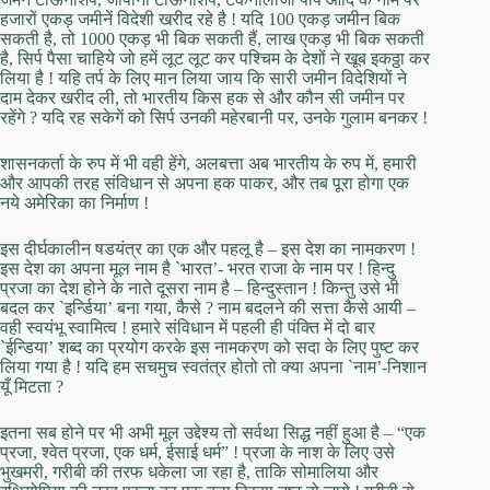
हजारों एकड़ जमीनें विदेशी खरीद रहे है ! यदि 100 एकड़ जमीन बिक
सकती है, तो 1000 एकड़ भी बिक सकती हैं, लाख एकड़ भी बिक सकती
है, सिर्प पैसा चाहिये जो हमें लूट लूट कर पश्चिम के देशों ने खूब इकठ्ठा कर
लिया है ! यहि तर्प के लिए मान लिया जाय कि सारी जमीन विदेशियों ने
दाम देकर खरीद ली, तो भारतीय किस हक से और कौन सी जमीन पर
रहेंगे ? यदि रह सकेगें को सिर्प उनकी महेरबानी पर, उनके गुलाम बनकर !
शासनकर्ता के रुप में भी वही हेंगे, अलबत्ता अब भारतीय के रुप में, हमारी
और आपकी तरह संविधान से अपना हक पाकर, और तब पूरा होगा एक
नये अमेरिका का निर्माण !
इस दीर्घकालीन षडयंत्र का एक और पहलू है – इस देश का नामकरण !
इस देश का अपना मूल नाम है `भारत’- भरत राजा के नाम पर ! हिन्दु
प्रजा का देश होने के नाते दूसरा नाम है – हिन्दुस्तान ! किन्तु उसे भी
बदल कर `इर्न्डिया’ बना गया, कैसे ? नाम बदलने की सत्ता कैसे आयी –
वही स्वयंभू स्वामित्व ! हमारे संविधान में पहली ही पंक्ति में दो बार
`ईन्डिया’ शब्द का प्रयोग करके इस नामकरण को सदा के लिए पुष्ट कर
लिया गया है ! यदि हम सचमुच स्वतंत्र होतो तो क्या अपना `नाम’-निशान
यूँ मिटता ?
इतना सब होने पर भी अभी मूल उद्देश्य तो सर्वथा सिद्ध नहीं हुआ है – “एक
प्रजा, श्वेत प्रजा, एक धर्म, ईसाई धर्म” ! प्रजा के नाश के लिए उसे
भुखमरी, गरीबी की तरफ धकेला जा रहा है, ताकि सोमालिया और