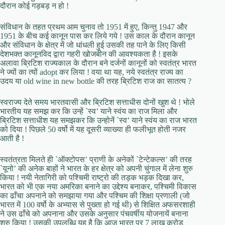
दौरान कोई गड़बड़ न हो !
संविधान के तहत प्रथम आम चुनाव तो 1951 में हुए, किन्तु 1947 और
1951 के बीच कई कानून पास कर लिये गये ! उस काल के दौरान कानून
और संविधान के क्षेत्र में जो धांधली हुई उसकी तह पाने के लिए किसी
देशभक्त कानूनविद द्वारा गहरी खोजबीन की आवश्यकता है ! इसके
अलावा ब्रिटिश राज्यकाल के दौरान बने दर्जनों कानूनों को स्वतंत्र भारत
ने ज्यों का त्यों adopt कर लिया ! वया था यह, नये स्वतंत्र राज्य का
उदय या old wine in new bottle की तरह ब्रिटिश राज का सातत्य ?
स्वराज्य देते समय भारतवासी और ब्रिटिश सत्ताधीस दोनों खुश थे ! भोले
भारतीय यह समझ कर कि उन्हें `स्व’ याने स्वंय का राज मिला और
ब्रिटिश सत्ताधीश यह समझकर कि उन्होनें `स्व’ याने स्वंय का राज भारत
को दिया ! पिछले 50 वर्षो में यह दूसरी व्याख्या ही फलीभूत होती नजर
आती है !
स्वतंत्रता मिलते ही `ऑक्टोपस’ प्राणी के अनेकों `टेन्टेकल्स’ की तरह
`यूनो’ की अनेक बाहों ने भारत के हर क्षेत्र को अपनी चुंगाल में लेना शुरु
किया ! नयी नेतागिरी को पश्चिमी राष्ट्रो की तड़क भड़क दिखा कर,
भारत को भी एक नया अमरिका बनाने का उद्देश्य बनाकर, पश्चिमी विकास
का ढाँचा अपनाने को समझाया गया और पश्चिम की शिक्षा प्रणाली (जो
भारत में 100 वर्षो के अभ्यास से पुख्ता हो गई थी) से शिक्षित अफसरशाही
ने उस ढाँचे को अपनाना और उसके अनुसार पंचवर्षीय योजनायें बनाना
शुरु किया ! उसकी उपलब्धि यह है कि आज भारत पर 7 लाख करोड़