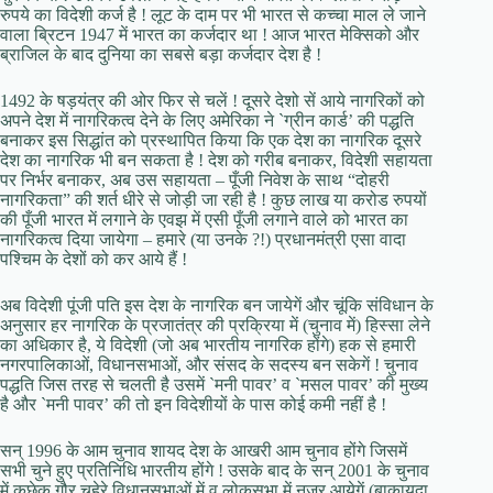
रुपये का विदेशी कर्ज है ! लूट के दाम पर भी भारत से कच्चा माल ले जाने
वाला ब्रिटन 1947 में भारत का कर्जदार था ! आज भारत मेक्सिको और
ब्राजिल के बाद दुनिया का सबसे बड़ा कर्जदार देश है !
1492 के षड़यंत्र की ओर फिर से चलें ! दूसरे देशो सें आये नागरिकों को
अपने देश में नागरिकत्व देने के लिए अमेरिका ने `ग्रीन कार्ड’ की पद्धति
बनाकर इस सिद्धांत को प्रस्थापित किया कि एक देश का नागरिक दूसरे
देश का नागरिक भी बन सकता है ! देश को गरीब बनाकर, विदेशी सहायता
पर निर्भर बनाकर, अब उस सहायता – पूँजी निवेश के साथ “दोहरी
नागरिकता” की शर्त धीरे से जोड़ी जा रही है ! कुछ लाख या करोड रुपयों
की पूँजी भारत में लगाने के एवझ में एसी पूँजी लगाने वाले को भारत का
नागरिकत्व दिया जायेगा – हमारे (या उनके ?!) प्रधानमंत्री एसा वादा
पश्चिम के देशों को कर आये हैं !
अब विदेशी पूंजी पति इस देश के नागरिक बन जायेगें और चूंकि संविधान के
अनुसार हर नागरिक के प्रजातंत्र की प्रक्रिया में (चुनाव में) हिस्सा लेने
का अधिकार है, ये विदेशी (जो अब भारतीय नागरिक होंगे) हक से हमारी
नगरपालिकाओं, विधानसभाओं, और संसद के सदस्य बन सकेगें ! चुनाव
पद्धति जिस तरह से चलती है उसमें `मनी पावर’ व `मसल पावर’ की मुख्य
है और `मनी पावर’ की तो इन विदेशीयों के पास कोई कमी नहीं है !
सन् 1996 के आम चुनाव शायद देश के आखरी आम चुनाव होंगे जिसमें
सभी चुने हुए प्रतिनिधि भारतीय होंगे ! उसके बाद के सन् 2001 के चुनाव
में कुछेक गौर चहेरे विधानसभाओं में व लोकसभा में नजर आयेगें (बाकायदा