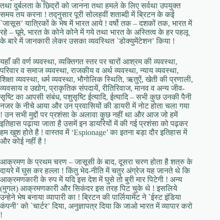
तथा दुर्बलता के छिद्रों को जानना तथा हमले के लिए सर्वथा उपयुक्त
समय तय करना ! तद्नुसार पूरी सोलहवीं शताब्दी में ब्रिटन के कई
`जासूस’ यात्रिकों के भेष में भारत आये ! वर्षो तक – दशकों तक, भारत में
रहे – घूमे, भारत के कोने कोने में गये तथा भारत के अस्तित्व के हर पहलू
के बारे में जानकारी लेकर उसका व्यवस्थित `डोक्युमेंटेशन’ किया !
यहाँ की वर्ण व्यवस्था, व्यक्तिगत स्तर पर चारों आश्रम की व्यवस्था,
परिवार व समाज व्यवस्था, राजकीय व अर्थ व्यवस्था, न्याय व्यवस्था,
शिक्षा व्यवस्था, धर्म व्यवस्था, भौगोलिक स्थिति, ऋतुऐं, खेती की प्रणाली,
व्यवसाय व उद्योग, प्राकृतिक संपदायें, रीतिरिवाज, मानव व अन्य जीव-
सृष्टि का आपसी संबंध, पशुसृष्टि ईत्यादि, ईत्यादि – सभी कुछ उनकी पैनी
नजर के नीचे आया और उन प्रवासियों की डायरी में नोट होता चला गया
! उन सभी मुद्दों पर प्रशंसा के अलावा कुछ नहीं था और आज जो हमें
इतिहास पढ़ाया जाता है उसमें इन डायरियों में की गई प्रशंसा को पढ़कर
हम खुश होते है ! वास्तव में ‘Espionage’ का इतना बड़ा दौर इतिहास में
और कोई नहीं है !
आक्रमण के प्रथम चरण – जासूसी के बाद, दूसरा चरण होता है शत्रु के
दायरे में घुस कर हल्ला ! किंतु भेद-नीति में चतुर अंग्रेज यह जानते थे कि
आक्रमणकारी के रुप में यदि इस देश में घुसे तो बुरी मार पिटेगी ! अन्य
(मुगल) आक्रमणकारी और सिकंदर इस तरह पिट चुके थे ! इसलिये
उन्हेने भेष बनाया व्यापारी का ! ब्रिटन की पार्लियामेंट ने `ईस्ट इंडिया
कंपनी’ को `चार्टर’ दिया, अनुज्ञापत्र दिया कि जाओ भारत में व्यापार करो
!