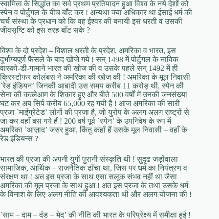
स्वामित्व के सिद्धांत का सर्व प्रथम प्रतिपादन हुआ विश्व के नये देशों को
स्पेन व पोर्टुगल के बीच बाँट कर ! अन्यथा क्या अधिकार था ईसाई धर्म की
चर्च संस्था के प्रधान को कि वह ईश्वर की बनायी इस धरती व उसकी
जीवसृष्टि को इस तरह बाँट सके ?
विश्व के दो प्रदेश – विशाल धरती के प्रदेश, अमरिका व भारत, इस
दुर्भाग्यपूर्ण फैसले के बाद खोजे गये ! सन् 1498 में पोर्टुगल के नाविक
वास्को-डी-गामाने भारत की खोज की व उसके पहले सन् 1492 में ही
क्रिस्टोफर कोलंबस ने अमरिका की खोज की ! अमरिका के मूल निवासी
`रेड इंडियन’ जिनकी आबादी उस समय करीब 11 करोड़ थी, स्पेन की
सेना की कत्लेआम के शिकार हुए और बीते 500 वर्षों में उनकी जनसंख्या
घट कर अब सिर्प करीब 65,000 रह गयी है ! आज अमरिका की सारी
प्रजा `माईग्रेटेड’ लोगों की प्रजा है, जो युरोप के अलग अलग राष्ट्रों से
जा कर वहाँ बस गये हैं ! 200 वर्ष पूर्व `स्पेन’ के उपनिवेष के रुप में
अमरिका `आज़ाद’ जरुर हुआ, किंतु कहाँ हैं उसके मूल निवासी – वहाँ के
रेड इंडियन्स ?
भारत की प्रजा की अपनी युगों पुरानी संस्कृति थी ! सुदृढ जड़ोंवाला
सामाजिक, आर्थिक – राजनैतिक ढाँचा था, जिस पर धर्म का नियंत्रण व
संरक्षण था ! अत इस प्रजा के साथ एसा सलूक संभव नहीं था जैसा
अमरिका की मूल प्रजा के साथ हुआ ! अत इस प्रजा के तथा उसके धर्म
के विनाश के लिए अलग नीति की आवश्यकता थी और अलग योजना की !
`साम – दाम – दंड – भेद’ की नीति की भारत के परिप्रेक्ष्य में समीक्षा हुई !