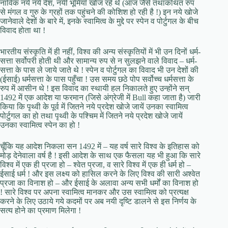
नाविक नये नये देश, नयी भूमियाँ खोज रहे थे (आज जैसे तथाकथित रुप
से मंगल व गुरु के ग्रहों तक पहुंचने की कोशिश हो रही है !) इन नये खोजे
जानेवाले देशों के बारे में, इनके स्वामित्व के मुद्दे पर स्पेन व पोर्टुगल के बीच
विवाद होता था !
भारतीय संस्कृति में ही नहीं, विश्व की अन्य संस्कृतियों में भी उन दिनों धर्म-
सत्ता सर्वोपरी होती थी और सामान्य रुप से न सुलझने वाले विवाद – धर्म-
सत्ता के पास ले जाये जाते थे ! स्पेन व पोर्टुगल का विवाद भी उन देशों की
(ईसाई) धर्मसत्ता के पास पहुँचा ! उस समय छठे पोप सर्वोच्च धर्मसत्ता के
रुप में आसीन थे ! इस विवाद का स्थायी हल निकालते हुए उन्होंने सन्
1492 में एक आदेश या फरमान (जिसे अंग्रेजी में Bull कहा जाता है) जारी
किया कि पृथ्वी के पूर्व में जितने नये प्रदेश खोजे जायें उनका स्वामित्व
पोर्टुगल का हो तथा पृथ्वी के पश्चिम में जितने नये प्रदेश खोजे जायें
उनका स्वामित्व स्पेन का हो !
चूँकि यह आदेश निकला सन 1492 में – यह वर्ष सारे विश्व के इतिहास को
मोड़ देनेवाला वर्ष है ! इसी आदेश के साथ एक फैसला यह भी हुआ कि सारे
विश्व में एक ही प्रजा हो – श्वेत प्रजा, व सारे विश्व में एक ही धर्म हो –
ईसाई धर्म ! और इस लक्ष्य को हासिल करने के लिए विश्व की सारी अश्वेत
प्रजा का विनाश हो – और ईसाई के अलावा अन्य सभी धर्मों का विनाश हो
! सारे विश्व पर अपना स्वामित्व मानकर और उस स्वामित्व को प्रत्यक्ष
करने के लिए उठाये गये कदमों पर अब नयी दृष्टि डालने से इस निर्णय के
सत्य होने का प्रमाण मिलेगा !