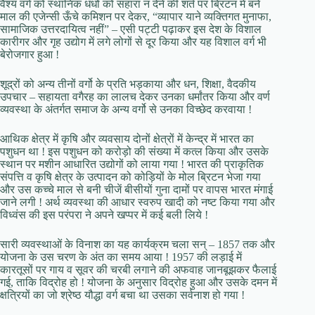
वैश्य वर्ग को स्थानिक धंधों को सहारा न देने की शर्त पर ब्रिटन में बने
माल की एजेन्सी ऊँचे कमिशन पर देकर, “व्यापार याने व्यक्तिगत मुनाफा,
सामाजिक उत्तरदायित्व नहीं” – एसी पट्टी पढ़ाकर इस देश के विशाल
कारीगर और गृह उद्योग में लगे लोगों से दूर किया और यह विशाल वर्ग भी
बेरोजगार हुआ !
शूद्रों को अन्य तीनों वर्गो के प्रति भड़काया और धन, शिक्षा, वैदकीय
उपचार – सहायता वगैरह का लालच देकर उनका धर्मांतर किया और वर्ण
व्यवस्था के अंतर्गत समाज के अन्य वर्गो से उनका विच्छेद करवाया !
आथिक क्षेत्र में कृषि और व्यवसाय दोनों क्षेत्रों में केन्द्र में भारत का
पशुधन था ! इस पशुधन को करोड़ो की संख्या में कत्ल किया और उसके
स्थान पर मशीन आधारित उद्योगों को लाया गया ! भारत की प्राकृतिक
संपत्ति व कृषि क्षेत्र के उत्पादन को कोड़ियों के मोल ब्रिटन भेजा गया
और उस कच्चे माल से बनी चीजें बीसीयों गुना दामों पर वापस भारत मंगाई
जाने लगी ! अर्थ व्यवस्था की आधार स्वरुप खादी को नष्ट किया गया और
विध्वंस की इस परंपरा ने अपने खप्पर में कई बली लिये !
सारी व्यवस्थाओं के विनाश का यह कार्यक्रम चला सन् – 1857 तक और
योजना के उस चरण के अंत का समय आया ! 1957 की लड़ाई में
कारतूसों पर गाय व सूवर की चरबी लगाने की अफवाह जानबूझकर फैलाई
गई, ताकि विद्रोह हो ! योजना के अनुसार विद्रोह हुआ और उसके दमन में
क्षत्रियों का जो श्रेष्ठ यौद्धा वर्ग बचा था उसका सर्वनाश हो गया !