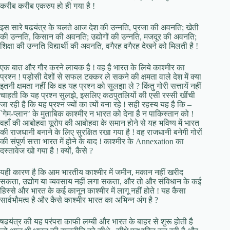
करीब करीब एकरुप हो ही गया है !
इस सारे षढयंत्र के चलते आज देश की उन्नति, प्रजा की अवनति; खेती
की उन्नति, किसान की अवनति; उद्योगों की उन्नति, मजदूर की अवनति;
शिक्षा की उन्नति विद्यार्थी की अवनति, वगैरह वगैरह देखने को मिलती है !
एक बात और गौर करने लायक है ! वह है भारत के लिये काश्मीर का
प्रश्न ! पड़ोसी देशों से सफल टक्कर ले सकने की क्षमता वाले देश में क्या
इतनी क्षमता नहीं कि वह यह प्रश्न को सुलझा ले ? किंतु गोरी सत्तायें नहीं
चाहती कि यह प्रश्न सुलझे, इसलिए कठपुतलियों की एसी रस्सी खींची
जा रही है कि यह प्रश्न ज्यों का त्यों बना रहे ! सही रहस्य यह है कि –
`गेम-प्लान’ के मुताबिक काश्मीर न भारत को देना है न पाकिस्तान को !
वहाँ की आबोहवा यूरोप की आबोहवा के समान होने से यह भविष्य में भारत
की राजधानी बनाने के लिए सुरक्षित रखा गया है ! वह राजधानी बनेगी गोरों
की संपूर्ण सत्ता भारत में होने के बाद ! काश्मीर के Annexation का
दस्तावेज खो गया है ! क्यों, कैसे ?
यही कारण है कि आम भारतीय काश्मीर में जमीन, मकान नहीं खरीद
सकता, उद्योग या व्यवसाय नहीं लगा सकता, और तो और संविधान के कई
हिस्से और भारत के कई कानून काश्मीर में लागू नहीं होते ! यह कैसा
सार्वभौमत्व है और कैसे काश्मीर भारत का अभिन्न अंग है ?
षढयंत्र की यह परंपरा काफी लम्बी और भारत के बाहर से शुरू होती है