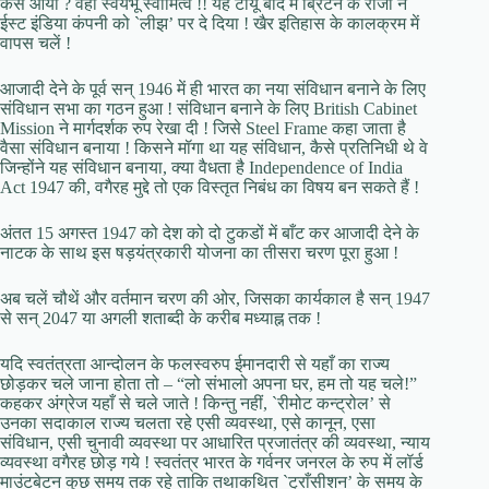
कैसे आया ? वही स्वयंभू स्वामित्व !! यह टायू बाद में ब्रिटन के राजा ने
ईस्ट इंडिया कंपनी को `लीझ’ पर दे दिया ! खैर इतिहास के कालक्रम में
वापस चलें !
आजादी देने के पूर्व सन् 1946 में ही भारत का नया संविधान बनाने के लिए
संविधान सभा का गठन हुआ ! संविधान बनाने के लिए British Cabinet
Mission ने मार्गदर्शक रुप रेखा दी ! जिसे Steel Frame कहा जाता है
वैसा संविधान बनाया ! किसने मॉगा था यह संविधान, कैसे प्रतिनिधी थे वे
जिन्होंने यह संविधान बनाया, क्या वैधता है Independence of India
Act 1947 की, वगैरह मुद्दे तो एक विस्तृत निबंध का विषय बन सकते हैं !
अंतत 15 अगस्त 1947 को देश को दो टुकडों में बाँट कर आजादी देने के
नाटक के साथ इस षड़यंत्रकारी योजना का तीसरा चरण पूरा हुआ !
अब चलें चौथें और वर्तमान चरण की ओर, जिसका कार्यकाल है सन् 1947
से सन् 2047 या अगली शताब्दी के करीब मध्याह्न तक !
यदि स्वतंत्रता आन्दोलन के फलस्वरुप ईमानदारी से यहाँ का राज्य
छोड़कर चले जाना होता तो – “लो संभालो अपना घर, हम तो यह चले!”
कहकर अंग्रेज यहाँ से चले जाते ! किन्तु नहीं, `रीमोट कन्ट्रोल’ से
उनका सदाकाल राज्य चलता रहे एसी व्यवस्था, एसे कानून, एसा
संविधान, एसी चुनावी व्यवस्था पर आधारित प्रजातंत्र की व्यवस्था, न्याय
व्यवस्था वगैरह छोड़ गये ! स्वतंत्र भारत के गर्वनर जनरल के रुप में लॉर्ड
माउंटबेटन कुछ समय तक रहे ताकि तथाकथित `ट्राँसीशन’ के समय के