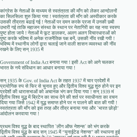
कांग्रेस के नेताओं के माध्यम से स्वतंत्रता की माँग को लेकर आन्दोलनों
का सिलसिला शुरु किया गया ! स्वतंत्रता की माँग को अस्वीकार करके
उसकी तीव्रता बढाई गई ! नेताओं पर दमन करके प्रजा में उनकी छबी
उभारी गई ताकि महाजन संस्था के स्थान पर नेतागिरी का यह नया स्वरुप
पुष्ट होता जाये ! नेताओं मे फूट डालकर, अलग अलग विचारधाराओं को
पुष्ट करके भविष्य में अनेक राजनैतिक पक्ष बनें, उसकी नींव रखी गयी !
भविष्य में स्थानीय लोगों द्वारा चलाई जाने वाली शासन व्यवस्था की नींव
रखने के लिए सन् 1935 में
Government of India Act बनाया गया ! इसी Act को आगे चलकर
भारत के नये संविधान का आधार बनाया गया !
सन् 1935 के Gov. of India Act के तहत 1937 में चार प्रदेशों में
प्रायोगिक रुप से फिर से चुनाव हुए और द्वितीय विश्व युद्ध शुरु होने पर इन
प्रदेशों की धारासभाओं को अचानक भंग कर दिया गया ! सन् 1939 मं
द्वितीय विश्व युद्ध में ब्रिटेन का साथ देने की शर्त पर स्वाधीनता का वचन
दिया गया जिसे 1942 में युद्ध समाप्त होने पर न पालने की बात की गयी !
स्वतंत्रता की माँग को इस तरह और तीव्र बनाया गया और `भारत छोड़ो’
आंदोलन करवाया गया !
प्रथम विश्व युद्ध के बाद स्थापित `लीग ऑफ नेशन्स` को भंग करके
द्वितीय विश्व युद्ध के बाद सन् 1945 में “युनाईटेड नेशन्स” की स्थापना हुई