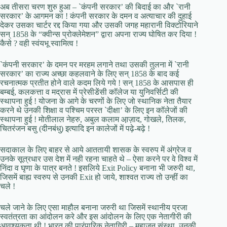
अब तीसरा चरण शुरु हुआ – `कंपनी सरकार’ की बिदाई का और `रानी
सरकार’ के आगमन का ! कंपनी सरकार के दमन व अत्याचार की दुहाई
देकर उसका चार्टर रद्द किया गया और उसकी जगह महारानी विक्टोरियाने
सन् 1858 के “क्वीन्स प्रोक्लेमेशन” द्वारा अपना राज्य घोषित कर दिया !
कैसे ? वही स्वंयभू स्वामित्व !
`कंपनी सरकार’ के दमन पर मरहम लगाने तथा उसकी तुलना में `रानी
सरकार’ का राज्य अच्छा कहलवाने के लिए सन् 1858 के बाद कई
रचनात्मक प्रतीत होने वाले कदम लिये गये ! सन् 1858 के आसपास ही
बम्बई, कलकत्ता व मद्रास में प्रेसीडेंसी कॉलेज या युनिवर्सिटी की
स्थापना हुई ! योजना के आगे के चरणों के लिए जो स्थानिक नेता तैयार
करने थे उनकी शिक्षा व पश्चिम परस्त `दीक्षा’ के लिए इन कॉलेजों की
स्थापना हुई ! मोतीलाल नेहरु, अबुल कलाम आ़ज़ाद, गोखले, तिलक,
चितरंजन बसु (दीनबंधु) इत्यादि इन कालेजों में पढ़े-बढ़े !
सदाकाल के लिए बाहर से आये आततायी शासक के स्वरुप में अंग्रेज व
उनके सूत्रधार उस देश में नही रहना चाहते थे – ऐसा करने पर वे विश्व में
निंदा व घृणा के पात्र बनते ! इसलिये Exit Policy बनाना भी जरुरी था,
जिसमें बाह्य स्वरुप से उनकी Exit हो जाये, शाश्वत राज्य तो उन्हीं का
चले !
चले जाने के लिए एसा माहौल बनाना जरुरी था जिसमें स्थानीय प्रजा
स्वतंत्रता का आंदोलन करे और इस आंदोलन के लिए एक नेतागीरी की
आवश्यकता थी ! भारत की पारंपारिक नेतागिरी – महाजन संस्था, उनकी