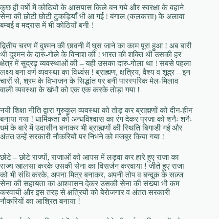
कुछ ही वर्षो में कोठियों के आसपास किले बन गये और स्वरक्षा के बहाने
सेना की छोटी छोटी टुकड़ियाँ भी आ गई ! बंगाल (कलकत्ता) के अलावा
बम्बई व मद्रास में भी कोठियाँ बनी !
द्वितीय चरण में दुश्मन की छावनी में घुस जाने का काम पूरा हुआ ! अब बारी
थी दुश्मन के दारु-गोले के विनाश की ! भारत की शक्ति थी उसकी हर
क्षेत्र में सुद्रढ़ व्यवस्थाओं की – यही उसका दारु-गोला था ! सबसे पहला
लक्ष्य बना वर्ण व्यवस्था का विध्वंस ! ब्राह्मण, क्षत्रिय, वैश्य व शूद्र – इन
चारों से, श्रम के विभाजन के सिद्धांत पर बनी पारस्परिक मेल-मिलाव
वाली व्यवस्था के खंभों को एक एक करके तोड़ा गया !
नयी शिक्षा नीति द्वारा गुरुकुल व्यवस्था को तोड़ कर ब्राह्मणों को दीन-हीन
बनाया गया ! धार्मिकता को अन्धविश्वास का रंग देकर प्रजा को शनैः शनैः
धर्म के बारे में उदासीन बनाकर भी ब्राह्मणों की स्थिति बिगाडी गई और
अंतत उन्हें सरकारी नौकरियों पर निभने को मजबूर किया गया !
छोटे – छोटे राज्यों, राजाओं को आपस में लड़वा कर हारे हुए राजा का
राज्य खालसा करके उसकी सेना का विसर्जन करवाया ! जीते हुए राजा
को भी संधि करके, अपना मित्र बनाकर, अपनी तोप व बन्दूक के सज़्ज
सेना की सहायता का आश्वासन देकर उसकी सेना की संख्या भी कम
करवायी और इस तरह से क्षत्रियों को बेरोजगार व अंतत सरकारी
नौकरियों का आश्रित बनाया !