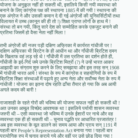
योजना के अनुकूल नहीं हो सकती थी, इसलिये किसी नयी व्यवस्था को
बनाने के लिए कांग्रेस पक्ष की स्थापना 1885 में की गयी ! स्थापना की
एक अंग्रेज ने और उसकी कमान दे दी गई अंग्रेजों की युनिवर्सिटीयों तथा
विलायत में उच्च (कानून की ही तो !) शिक्षा प्राप्त लोगों के हाथ में !
संस्था तो बन गयी, किंतु सारे देश को सम्मोहित करके एकजुट बनाने की
प्रतिभा जिसमें हो वैसा नेता नहीं मिला !
तभी अंग्रेजों की नजर पड़ी दक्षिण अफ्रिका में कार्यरत गांधीजी पर !
दक्षिण अफ्रिका भी ब्रिटेन के ही आधीन था और गाँधीजी ब्रिटिश दमन
के खिलाफ वहं लड़ रहे थे ! गाँधीजी में उस प्रतिभा का दर्शन होते ही,
गाँधीजी के इर्द-गिर्द जमे उनके ब्रिटिश मित्रों (?) ने उन्हें भारत आकर
आझादी का संग्राम शुरु करने के लिए समझाया और इस तरह सन् 1908
में गांधीजी भारत आये ! संस्था के रुप में कांग्रेस व सहयोगियों के रुप में
ब्रिटिश शिक्षा संस्थाओं में पढ़ाये हुए अन्य नेता और सर्वोच्च नेता के रुप में
गांधीजी ! योजना का इतना दोष रहति ढाँचा तैयार हो गया कि अब आयी
अगले कदम की बारी !
राजाशाही के रहते गोरों की भविष्य की योजना सफल नहीं हो सकती थी !
अत उनका आमूल विच्छेद आवश्यक था ! इसलिये पर्यायी शासन व्यवस्था
जरुरी थी – एसी व्यवस्था जो भविष्य में उनके ईशारों पर नाचे और वह
व्यवस्था एक ही हो सकती थी – चुनाव पद्धति पर आधारित प्रजातंत्र !
अब इस व्यवस्था के मूल डालने का समय आया और प्राय सन् 1191 में
पहली बार People’s Representation Act बनाया गया ! पहली बार
प्रायोगिक रुप में चुनाव कराये गये और वहीं पर उसे छोड़ दिया गया !