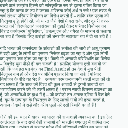
इथियोपिया की तरह प्रजा का एक बडा हिस्सा नष्ट हो जाये ! गरीबी से
बचने वाले सभ्रांत हिस्से को सांस्कृतिक रुप से इतना पतित किया जा
रहा है कि मानव के रुप में उनका अस्तित्व कोई अर्थ न रखे ! एक तरफ से
चर्च संस्था परिवार नियोजन का विरोध करती हैं – ताकि श्वेत प्रजा की
निरंकुश वृद्धि होती रहे, जो भारत जैसे देशों में बस सके, और दूसरी तरफ
भारत की `विस्फोटक’ जनसंख्या की दुहाई देकर परिवार नियोजन का
विराट कार्यक्रम `युनिसेफ’, `डबल्यु.एच.ओ.’ वगैरह के माध्यम से चलाया
जा रहा है जिसके लिए करोड़ों की धनराशि सहायता रुप में दी जा रही है !
यदि भारत की जनसंख्या के आंकड़ो की समीक्षा की जाये तो आयु प्रमाण
में बड़ी आयु के लोगों का प्रमाण निरंतर बढ़ता जा रहा है और युवा लोगों
का प्रमाण कम होता जा रहा है ! किती भी अन्यायी परिस्थिति का विरोघ
– विद्रोह युवा पीढ़ी ही कर सकती है ! इसलिए योजना एसी बनायी जा
रही कि जब इस षडयंत्र का Final Assult हो तब देश में युवा पीढ़ी
बिल्कुल कम हो और देस पर अंतिम प्रहार किया जा सके ! परिवार
नियोजन के पीछे यह भेद है – अन्यथा परम करुणामयी धरती माता की तो
यह क्षमता है कि आज की विश्व की कुल आबादी से दुगनी आबादी का
भरणपोषण करने की भी उसमें क्षमता है ! प्रश्न न्यायी वितरण व्यवस्था का
है, जो अन्यायिओं के हाथ में है – जो करोड़ो टन अनाज दरिया में पेंक देते
हैं, दूध के उत्पादन के नियंत्रण के लिए लाखों गायों की हत्या करतें हैं,
अनाज गोदामों मे सड़े और गरीब भूखों मरें एसी स्थिति बनाते हैं !
गोरों की इस चाल में खतरा था भारत की राजाशाही व्यवस्था का ! इसलिए
स्वतंत्रता के बाद सभी देशी राजाओं को भारतीय गणतंत्र में शामिल कर
लिया गया ! दुर्भाग्य से सरदार पटेल जैसे बुद्धिशाली व्यक्ति इस चाल को