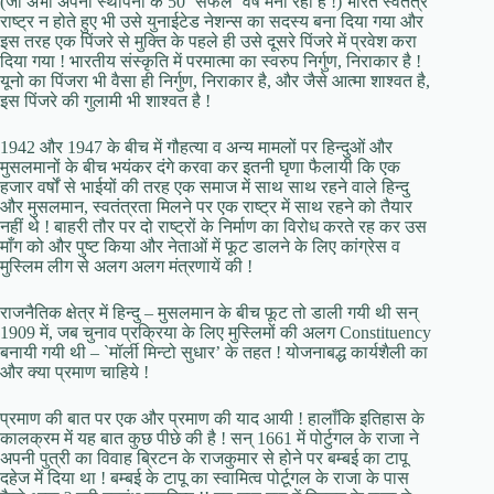
(जो अभी अपनी स्थापना के 50 `सफल’ वर्ष मना रही है !) भारत स्वतंत्र
राष्ट्र न होते हुए भी उसे युनाईटेड नेशन्स का सदस्य बना दिया गया और
इस तरह एक पिंजरे से मुक्ति के पहले ही उसे दूसरे पिंजरे में प्रवेश करा
दिया गया ! भारतीय संस्कृति में परमात्मा का स्वरुप निर्गुण, निराकार है !
यूनो का पिंजरा भी वैसा ही निर्गुण, निराकार है, और जैसे आत्मा शाश्वत है,
इस पिंजरे की गुलामी भी शाश्वत है !
1942 और 1947 के बीच में गौहत्या व अन्य मामलों पर हिन्दुओं और
मुसलमानों के बीच भयंकर दंगे करवा कर इतनी घृणा फैलायी कि एक
हजार वर्षों से भाईयों की तरह एक समाज में साथ साथ रहने वाले हिन्दु
और मुसलमान, स्वतंत्रता मिलने पर एक राष्ट्र में साथ रहने को तैयार
नहीं थे ! बाहरी तौर पर दो राष्ट्रों के निर्माण का विरोध करते रह कर उस
माँग को और पुष्ट किया और नेताओं में फूट डालने के लिए कांग्रेस व
मुस्लिम लीग से अलग अलग मंत्रणायें की !
राजनैतिक क्षेत्र में हिन्दु – मुसलमान के बीच फूट तो डाली गयी थी सन्
1909 में, जब चुनाव प्रक्रिया के लिए मुस्लिमों की अलग Constituency
बनायी गयी थी – `मॉर्ली मिन्टो सुधार’ के तहत ! योजनाबद्ध कार्यशैली का
और क्या प्रमाण चाहिये !
प्रमाण की बात पर एक और प्रमाण की याद आयी ! हालाँकि इतिहास के
कालक्रम में यह बात कुछ पीछे की है ! सन् 1661 में पोर्टुगल के राजा ने
अपनी पुत्री का विवाह ब्रिटन के राजकुमार से होने पर बम्बई का टापू
दहेज में दिया था ! बम्बई के टापू का स्वामित्व पोर्टूगल के राजा के पास