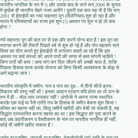
भारतीय नागरिक के रुप में !) और उसके बाद के याने सन् 2006 के चुनाव
में कुछेक ही भारतीय चेहरे नजर आयेंगे ! दूसरी एक बात यह भी है कि सन्
2001 से ईसाईयों का नया सहस्त्र युग (मिलेनियम) शुरु हो रहा है और
भारत में पश्चिमात्यों का राज्य इस शुभ (!) अवसर पर शुरु न हो तो कब
होगा ?
नये सहस्त्र युग की बात पर से एक और करने योग्य बात है ! इस युग का
स्वागत करने की तैयारी पिछले वर्ष से शुरु हो गई है और पोप महाशय सारे
विश्व का दौरा करते हुए ईसाईयों से लगातार कहते आ रहे हैं कि इस
अवसर पर चर्च संस्था को अपने पापों की जगत से क्षमा मांगनी चाहिये !
किन पापों की क्षमा ? क्षमा मांग कर दिल जीतने की अच्छी चाल है, ताकि
पिछला हिसाब साफ करके योजना को बिना किसी आत्मवंचना के बोझ से
आगे बढ़ाया जाय !
भारतीय संस्कृति में जमीन, गाय व गाय का दूध – यें तीनो चीजें क्रय-
विक्रय की वस्तु नहीं थी ! इनका आदान प्रदान यदि होता था तो दान के
रुप में ही – भोल-भाव लगाकर नहीं ! अंग्रेजो ने अपना राज्य स्थापित
करके एक पाई या पैसे प्रति गज के हिसाब से जमीन बेचना शुरु किया !
कीमत का महत्त्व नहीं था, किंतु जमीनें खरीदी और बेची जा सकती है, यह
सिद्धांत प्रस्थापित करना महत्त्व का था ! इस सिद्धात को पुष्ट करने के
बाद अब उदारीकरण व वैश्वीकरण के नाम पर भारतीय नागरिक ही नहीं,
कोई भी जमीनें खरीद सकता है !
जर्मन टाऊनशिप, जापानी टाऊनशिप, टेकनोलोजी पार्प आदि के नाम पर