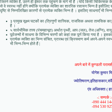
जितने व्यक्ति हैं, उतने ही ईश्‍वर तक पहुंचने के मार्ग भी हैं ।यदि किसी चिकित्सक क
से वे स्वस्थ नहीं होंगे क्योंकि प्रत्येक व्यक्ति का शाररिक रसायन भिन्न है इस
दृष्टि से निम्नलिखित कारणों से प्रत्येक व्यक्ति भिन्न है । इसलिए साधनाएँ भी भिन्न ह
३ प्रमुख सूक्ष्म घटकों का (त्रिगुणों सात्त्विक, राजसिक अथवा तामसिक का
है ।
५ सार्वभौमिक तत्त्व (पंचमहाभूत) अर्थात पृथ्वी, आप (जल), तेज (अग्नि), व
पूर्वजन्मों में साधना के विभिन्न चरणों को कहां तक पूर्ण किया गया है । इस
प्रत्येक व्यक्ति का भिन्न संचित, प्रारब्ध एवं क्रियमाण कर्म अपने-अपने स
भी भिन्न-भिन्न होते हैं |
अपने बारे में कुण्डली परामर्श 
योगेश कुमार म
ज्योतिषरत्न,इतिहासकार,संव
एंव अधिवक्ता ( हा
-: सम्पर्क :
-090 444 14
-094 530 92