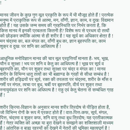
!
मानव जीवन के कुछ गुण मूल प्रकृति के रूप में भी मौजूद होते हैं ! प्रत्येक
मनुष्य में प्राकृतिक रूप से आत्मा, मन, वाँणी, ज्ञान, काम, व दुखः विद्यमान
होते हैं ! यह उसके जन्म समय की ग्रहस्थिति पर निर्भर करता है, कि
किस मानव में इनकी प्रबलता कितनी है? विशेष रूप से प्रथम दो तत्वों
को छोड़कर क्योंकि आत्मा से ही शरीर है ! यह सूर्य का अधिकार क्षेत्र है !
मन चंद्रमा का, बल मंगल का, वाँणी बुध का, ज्ञान बृहस्पति का, काम
शुक्र व दुखः पर शनि का आधिपत्य है !
आधुनिक मनोविज्ञान मानव की चार मूल प्रवृत्तियाँ मानता है- भय, भूख,
यौन व सुरक्षा ! भय पर शनि व केतु का आधिपत्य है ! भूख पर सूर्य व
बृहस्पति का, यौन पर शुक्र तथा सुरक्षा पर चंद्र व मंगल का ! मानव
शरीर के विभिन्न धातु तत्वों का भी बह्माण्ड के ग्रहों से सीधा सम्बंध है !
शरीर की हड्ढियों पर सूर्य, रक्त की तरलता पर चंद्रमा, शरीर के माँस व
गर्मी पर मंगल, त्वचा पर बुध, चर्बी पर बृहस्पति, वीर्य पर शुक्र तथा
स्नायुमंडल पर शनि का अधिपत्य है ! राहु एवं केतु चेतना से सम्बंधित ग्रह
हैं !
शरीर क्रिया-विज्ञान के अनुसार मानव शरीर त्रिदोष से पीड़ित होता है,
जो विभिन्न रोगों के रूप में प्रकट होते हैं ! वात-पित्त-कफ, सूर्य, मंगल,
पित्त, चंद्रमा व शुक्र कफ, शनि वायु तथा बुध त्रिदोष; यह प्रतीकात्मक
हैं ! नेत्र व्यक्ति को अच्छा या बुरा देखने व समझने का शक्तिशाली माध्यम
है ! आंतरिक व बाह्य रहस्यों को देखने में नेत्रों की भूमिका महत्वपूर्ण है !