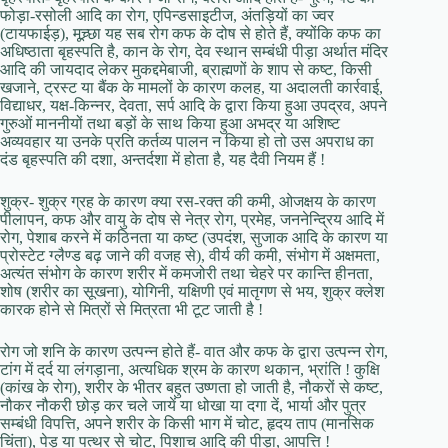
फोड़ा-रसोली आदि का रोग, एपिन्डसाइटीज, अंतड़ियों का ज्वर
(टायफाईड़), मूच्र्छा यह सब रोग कफ के दोष से होते हैं, क्योंकि कफ का
अधिष्ठाता बृहस्पति है, कान के रोग, देव स्थान सम्बंधी पीड़ा अर्थात मंदिर
आदि की जायदाद लेकर मुकद्दमेबाजी, ब्राह्मणों के शाप से कष्ट, किसी
खजाने, ट्रस्ट या बैंक के मामलों के कारण कलह, या अदालती कार्रवाई,
विद्याधर, यक्ष-किन्नर, देवता, सर्प आदि के द्वारा किया हुआ उपद्रव, अपने
गुरुओं माननीयों तथा बड़ों के साथ किया हुआ अभद्र या अशिष्ट
अव्यवहार या उनके प्रति कर्तव्य पालन न किया हो तो उस अपराध का
दंड बृहस्पति की दशा, अन्तर्दशा में होता है, यह दैवी नियम हैं !
शुक्र- शुक्र ग्रह के कारण क्या रस-रक्त की कमी, ओजक्षय के कारण
पीलापन, कफ और वायु के दोष से नेत्र रोग, प्रमेह, जननेन्द्रिय आदि में
रोग, पेशाब करने में कठिनता या कष्ट (उपदंश, सुजाक आदि के कारण या
प्रोस्टेट ग्लैण्ड बढ़ जाने की वजह से), वीर्य की कमी, संभोग में अक्षमता,
अत्यंत संभोग के कारण शरीर में कमजोरी तथा चेहरे पर कान्ति हीनता,
शोष (शरीर का सूखना), योगिनी, यक्षिणी एवं मातृगण से भय, शुक्र क्लेश
कारक होने से मित्रों से मित्रता भी टूट जाती है !
रोग जो शनि के कारण उत्पन्न होते हैं- वात और कफ के द्वारा उत्पन्न रोग,
टांग में दर्द या लंगड़ाना, अत्यधिक श्रम के कारण थकान, भ्रांति ! कुक्षि
(कांख के रोग), शरीर के भीतर बहुत उष्णता हो जाती है, नौकरों से कष्ट,
नौकर नौकरी छोड़ कर चले जायें या धोखा या दगा दें, भार्या और पुत्र
सम्बंधी विपत्ति, अपने शरीर के किसी भाग में चोट, हृदय ताप (मानसिक
चिंता), पेड़ या पत्थर से चोट, पिशाच आदि की पीड़ा, आपत्ति !