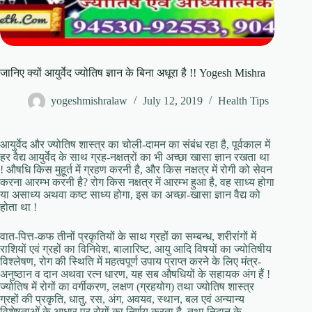
जानिए क्यों आयुर्वेद ज्योतिष ज्ञान के बिना अधूरा है !! Yogesh Mishra
yogeshmishralaw
July 12, 2019
Health Tips
आयुर्वेद और ज्योतिष शास्त्र का चोली-दामन का संबंध रहा है, पूर्वकाल में
हर वैद्य आयुर्वेद के साथ ग्रह-नक्षत्रों का भी अच्छा खासा ज्ञान रखता था
! औषधि किस मुहूर्त में ग्रहण करनी है, और किस नक्षत्र में रोगी को सेवन
करना आरम्भ करनी है? रोग किस नक्षत्र में आरम्भ हुआ है, वह साध्य होगा
या असाध्य अथवा कष्ट साध्य होगा, इस का अच्छा-खासा ज्ञान वैद्य को
होता था !
वात-पित्त-कफ तीनों प्रकृतियों के साथ ग्रहों का सम्बन्ध, शरीरांगों में
राशियों एवं ग्रहों का विनिवेश, बालारिष्ट, आयु आदि विषयों का ज्योतिषीय
विश्लेषण, रोग की स्थिति में महत्वपूर्ण उपाय प्राप्त करने के लिए मंत्र-
अनुष्ठान व दान अथवा रत्न धारण, यह सब औषधियों के सहायक अंग हैं !
ज्योतिष में रोगों का वर्गीकरण, लक्षण (ग्रहयोग) तथा ज्योतिष शास्त्र
ग्रहों की प्रकृति, धातु, रस, अंग, अवयव, स्थान, बल एवं अन्यान्य
विशेषताओं के आधार पर रोगों का निर्णय करता है, तथा निदान के