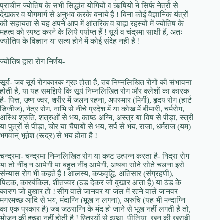
प्राचीन ज्योतिष के सभी सिद्धांत योगियों व ऋषियो ने सिर्फ नेत्रों से
देखकर व योगमार्ग से अनुभव करके बनाये हैं ! बिना कोई वैज्ञानिक यंत्रों
की सहायता से यह अपने आप में आंतरिक व बाह्य रहस्यों में ज्योतिष के
महत्व को स्पष्ट करने के लिये पर्याप्त हैं ! सूर्य व चंद्रमा साक्षी हैं, अतः
ज्योतिष के विज्ञान या सत्य होने में कोई संदेह नही है !
ज्योतिष द्वारा रोग निर्णय-
सूर्य- जब सूर्य रोगकारक ग्रह होता है, तब निम्नलिखित रोगों की संभावना
होती है, या यह समझिये कि सूर्य निम्नलिखित रोग और क्लेशों का कारक
है- पित्त, उष्ण ज्वर, शरीर में जलन रहना, अपस्मार (मिर्गी), हृदय रोग (हार्ट
डिजीज), नेत्र रोग, नाभि से नीचे प्रदेश में या कोख में बीमारी, चर्मरोग,
अस्थि श्रुति, शत्रुओं से भय, काष्ठ अग्नि, अस्त्र या विष से पीड़ा, स्त्री
या पुत्रों से पीड़ा, चोर या चैपायों से भय, सर्प से भय, राजा, धर्मराज (यम)
भगवान् भूतेश (रूद्र) से भय होता है !
चन्द्रमा- चन्द्रमा निम्नलिखित रोग या कष्ट उत्पन्न करता है- निद्रा रोग
या तो नींद न आयेगी या बहुत नींद आयेगी, अथवा सोते सोते चलना इसे
संन्यास रोग भी कहते हैं ! आलस्य, कफवृद्धि, अतिसार (संग्रहणी),
पिटक, कारबंकिल, शीतज्वर (ठंड देकर जो बुखार आता है) या ठंड के
कारण जो बुखार हो ! सींग वाले जानवर या जल में रहने वाले जानवर
मगरमच्छ आदि से भय, मंदाग्नि (भूख न लगना), अरुचि (यह भी मन्दाग्नि
का एक प्रकार है) जब जठराग्नि के मंद हो जाने से भूख नहीं लगती है तो,
भोजन की इच्छा नहीं होती है ! स्त्रियों से व्यथा, पीलिया, खून की खराबी,