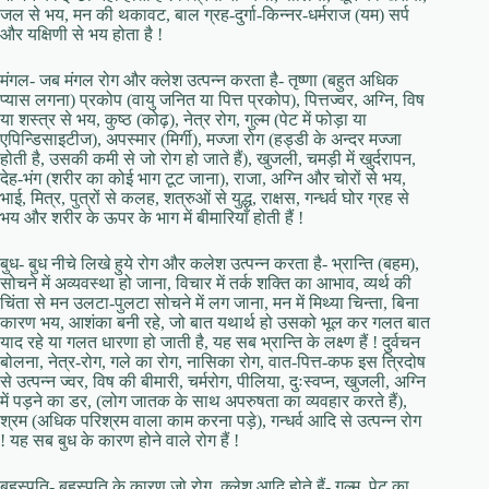
जल से भय, मन की थकावट, बाल ग्रह-दुर्गा-किन्नर-धर्मराज (यम) सर्प
और यक्षिणी से भय होता है !
मंगल- जब मंगल रोग और क्लेश उत्पन्न करता है- तृष्णा (बहुत अधिक
प्यास लगना) प्रकोप (वायु जनित या पित्त प्रकोप), पित्तज्वर, अग्नि, विष
या शस्त्र से भय, कुष्ठ (कोढ़), नेत्र रोग, गुल्म (पेट में फोड़ा या
एपिन्डिसाइटीज), अपस्मार (मिर्गी), मज्जा रोग (हड्डी के अन्दर मज्जा
होती है, उसकी कमी से जो रोग हो जाते हैं), खुजली, चमड़ी में खुर्दरापन,
देह-भंग (शरीर का कोई भाग टूट जाना), राजा, अग्नि और चोरों से भय,
भाई, मित्र, पुत्रों से कलह, शत्रुओं से युद्ध, राक्षस, गन्धर्व घोर ग्रह से
भय और शरीर के ऊपर के भाग में बीमारियाँ होती हैं !
बुध- बुध नीचे लिखे हुये रोग और कलेश उत्पन्न करता है- भ्रान्ति (बहम),
सोचने में अव्यवस्था हो जाना, विचार में तर्क शक्ति का आभाव, व्यर्थ की
चिंता से मन उलटा-पुलटा सोचने में लग जाना, मन में मिथ्या चिन्ता, बिना
कारण भय, आशंका बनी रहे, जो बात यथार्थ हो उसको भूल कर गलत बात
याद रहे या गलत धारणा हो जाती है, यह सब भ्रान्ति के लक्ष्ण हैं ! दुर्वचन
बोलना, नेत्र-रोग, गले का रोग, नासिका रोग, वात-पित्त-कफ इस त्रिदोष
से उत्पन्न ज्वर, विष की बीमारी, चर्मरोग, पीलिया, दुःस्वप्न, खुजली, अग्नि
में पड़ने का डर, (लोग जातक के साथ अपरुषता का व्यवहार करते हैं),
श्रम (अधिक परिश्रम वाला काम करना पड़े), गन्धर्व आदि से उत्पन्न रोग
! यह सब बुध के कारण होने वाले रोग हैं !
बृहस्पति- बृहस्पति के कारण जो रोग, क्लेश आदि होते हैं- गुल्म, पेट का