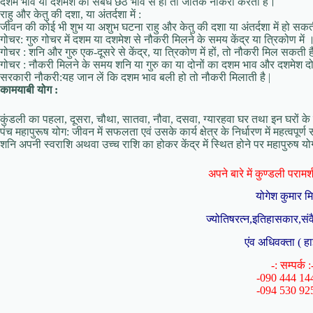
दशम भाव या दशमेश का संबंध छठे भाव से हो तो जातक नौकरी करता है।
राहु और केतु की दशा, या अंतर्दशा में :
जीवन की कोई भी शुभ या अशुभ घटना राहु और केतु की दशा या अंतर्दशा में हो सकत
गोचर: गुरु गोचर में दशम या दशमेश से नौकरी मिलने के समय केंद्र या त्रिकोण में 
गोचर : शनि और गुरु एक-दूसरे से केंद्र, या त्रिकोण में हों, तो नौकरी मिल सकती ह
गोचर : नौकरी मिलने के समय शनि या गुरु का या दोनों का दशम भाव और दशमेश दोन
सरकारी नौकरी:यह जान लें कि दशम भाव बली हो तो नौकरी मिलाती है |
कामयाबी योग :
कुंडली का पहला, दूसरा, चौथा, सातवा, नौवा, दसवा, ग्यारहवा घर तथा इन घरों के
पंच महापुरूष योग: जीवन में सफलता एवं उसके कार्य क्षेत्र के निर्धारण में महत्वपूर्ण
शनि अपनी स्वराशि अथवा उच्च राशि का होकर केंद्र में स्थित होने पर महापुरुष य
अपने बारे में कुण्डली परामर्श 
योगेश कुमार म
ज्योतिषरत्न,इतिहासकार,संव
एंव अधिवक्ता ( हा
-: सम्पर्क :
-090 444 14
-094 530 92