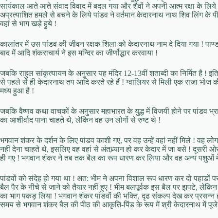
सायंकाल आते आते संवाद विवाद में बदल गया और शैवों ने अपनी आत्म रक्षा के लिये
अप्रत्याशित हमले से बचने के लिये पांडव ने वर्तमान केदारनाथ नाथ शिव लिंग 
वहां से भाग खड़े हुये !
कालांतर में उस पांडव की जीवन रक्षक शिला को केदारनाथ नाम दे दिया गया ! पाण्
बाद में आदि शंकराचार्य ने इस मन्दिर का जीर्णोद्धार करवाया !
जबकि राहुल सांकृत्यायन के अनुसार यह मंदिर 12-13वीं शताब्दी का निर्मित है ! 
से पहले से ही केदारनाथ तप आदि करते रहे हैं ! ग्वालियर से मिली एक राजा भोज की
मध्य हुआ है !
जबकि वैष्णव कथा वाचकों के अनुसार महाभारत के युद्ध में विजयी होने पर पांडव भ्र
का आशीर्वाद पाना चाहते थे, लेकिन वह उन लोगों से रुष्ट थे !
भगवान शंकर के दर्शन के लिए पांडव काशी गए, पर वह उन्हें वहां नहीं मिले ! वह लोग
नहीं देना चाहते थे, इसलिए वह वहां से अंतध्र्यान हो कर केदार में जा बसे ! दूसर
ही गए ! भगवान शंकर ने तब तक बैल का रूप धारण कर लिया और वह अन्य पशुओं में
पांडवों को संदेह हो गया था ! अत: भीम ने अपना विशाल रूप धारण कर दो पहाडों 
बैल पैर के नीचे से जाने को तैयार नहीं हुए ! भीम बलपूर्वक इस बैल पर झपटे, लेकिन 
का भाग पकड़ लिया ! भगवान शंकर पांडवों की भक्ति, दृढ संकल्प देख कर प्रसन्न हो 
समय से भगवान शंकर बैल की पीठ की आकृति-पिंड के रूप में श्री केदारनाथ में पूजे ज