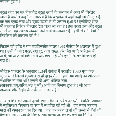
उत्पत्ति हुई है !
ब्रह्म तत्व का यह विस्फोट ब्रह्म ऊर्जा के समागम से आज भी निरंतर
जारी है अर्थात कहने का तात्पर्य है कि ब्रह्मांड में जहां कहीं जो भी कुछ है,
वह सब ब्रह्म तत्व और ब्रह्म ऊर्जा से ही उत्पन्न हुआ है ! इसीलिए आज
भी ब्रह्मांड निरंतर विस्तार देता चला जा रहा है ! इस ब्रह्म तत्व और ब्रह्म
ऊर्जा का यह स्वरूप लंबवत उर्ध्वगामी बेलनाकार है ! इसी से मनीषियों ने
शिवलिंग की कल्पना की है !
विज्ञान की दृष्टि में यह महाविस्फोट मात्र 1.43 सेकंड के अंतराल में हुआ
था ! उसी के बाद ग्रह, नक्षत्र, तारा समूह, अंतरिक्ष आदि अस्तित्व में
आये, जो आज भी वर्तमान में अस्तित्व में हैं और इनमें निरंतर विस्तार हो
रहा है !
भौतिक शास्त्र के अनुसार 1.34वें सेकेंड में ब्रह्मांड 1030 गुणा फैल
चुका था ! जिसमें शुरुआत से ही हाइड्रोजन, हीलियम आदि का अस्तित्व
स्थापित हो गया था ! इससे ही अन्य भौतिक तत्व
(आकाश,वायु,अग्नि,जल,पृथ्वी) आदि का निर्माण हुआ है ! जो आज
अध्यात्म और वेदांत के दर्शन का आधार है !
भगवान शिव की पहली प्रयोगशाला कैलाश पर्वत पर इसी शिवलिंग आकार
में न्यूक्लिअर रिएक्टर के रूप में स्थापित की गई थी ! वह समय श्रावण
मास की अमावस्या का दिन था ! जहां पर ब्रह्म तत्वों की ऊर्जा से शैवों की
वैष्णव लोगों से रक्षा के लिए घातक मारक अस्त्र शस्त्रों का निर्माण