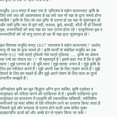
यजुर्वेद 18/9 मन्त्र में कहा गया है ‘वृष्टिश्च मे यज्ञेन कल्पन्ताम्’ कृषि के
लिए वर्षा जल की आवश्यकता है वह वर्षा जल भी यज्ञ के द्वारा समर्थ होना
चाहिये ! कृषि के लिए जो जल वृष्टि से प्राप्त हो वह यज्ञ से सुसंस्कृत हो
और उसी वृष्टि जल से पूर्ण नदी, तालाब, कूवे, बावड़ी, रूीलें भी हों जिससे
वृक्ष, वनस्पतियों को सदा यज्ञ का जल प्राप्त होता रहे ! प्रकृतिस्थ वृक्ष व
वनस्पतियों को जो वायु प्राप्त हो वह भी यज्ञ द्वारा सुसंस्कृत हो !
इस विषयक यजुर्वेद मन्त्र 18/17 ‘मरुतश्च मे यज्ञेन कल्पन्ताम् !’ अर्थात्
वायु भी यज्ञ के द्वारा समर्थ हो ! कृषि कार्यों से संबंधित यजुर्वेद का एक
मन्त्र 9/22 ‘नमो मात्रे पृथिव्यै नमो मात्रे पृथिव्या ….. कृष्यै त्वा क्षेमाय
त्वा रय्यै त्वा पोषाय त्वा ! !’ भी महत्वपूर्ण है ! इसमें कहा गया है कि हे भूमि
माता ! तुझे प्रणाम हो ! हे भूमि माता ! तुझे शतशः वन्दन है ! तुझे कृषि के
लिए हम स्वीकार करते हैं ! तुझे अपनी रक्षा के लिए ग्रहण करते हैं ! तुझे
ऐश्वर्य के लिए हम चाहते हैं और तुझे अपने पोषण के लिए माता क तुल्य
वन्दनीय समझते हैं !
अग्निहोत्र कृषि का मूल सिद्धांत अग्नि द्वारा व्यक्ति, कृषि प्रक्षेत्र व
वायुमंडल को पवित्र करने की प्रक्रिया से है ! इसकी प्रक्रिया द्वारा
वायुमंडल एवं वातावरण में प्रकृति की स्वाभाविक शक्तियों, ज्योतिषीय
संयोजनों एवं मंत्र शक्ति से ऐसे परिवर्तन लाने का प्रयास किया जाता है
जिससे सूर्य और चन्द्रमा से प्राप्त होने वाली उच्च शक्ति युक्त
ब्रह्माण्डीय ऊर्जा को और अच्छे ढंग से ग्रहण किया जा सके !