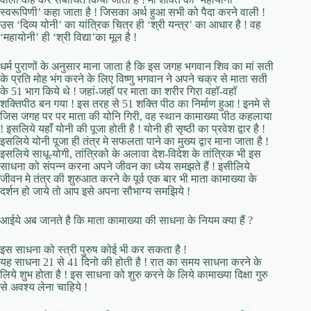
स्वरूपिणी’ कहा जाता है ! जिसका अर्थ हुआ सभी को पैदा करने वाली !
उस ‘दिव्य योनी’ का यांत्रिक चित्र ही ‘श्री यन्त्र’ का आधार है ! वह
‘महायोनी’ ही ‘श्री विद्या’का मूल है !
धर्म पुराणों के अनुसार माना जाता है कि इस जगह भगवान शिव का मां सती
के प्रति मोह भंग करने के लिए विष्णु भगवान ने अपने चक्र से माता सती
के 51 भाग किये थे ! जहां-जहॉ पर माता का शरीर गिरा वहॉ-वहॉ
शक्तिपीठ बन गया ! इस तरह से 51 शक्ति पीठ का निर्माण हुआ ! इनमे से
जिस जगह पर पर माता की योनि गिरी, वह स्थान कामाख्या पीठ कहलाया
! इसलिये यहाँ योनी की पूजा होती है ! योनी ही सृष्ठी का प्रवेश द्वार है !
इसलिये योनी पूजा ही तंत्र मे सफलता पाने का मुख्य द्वार माना जाता है !
इसलिये साधू-योगी, तांत्रिको के अलावा देश-विदेश के तांत्रिक भी इस
साधना को संपन्न करना अपने जीवन का ध्येय समझते हैं ! इसीलिये
जीवन मे तंत्र की शुरुआत करने के पूर्व एक बार भी माता कामाख्या के
दर्शन हो जाये तो आप इसे अपना सौभाग्य समझिये !
आईये अब जानते है कि माता कामाख्या की साधना के नियम क्या हैं ?
इस साधना को स्त्री पुरुष कोई भी कर सकता है !
यह साधना 21 से 41 दिनो की होती है ! रात का समय साधना करने के
लिये शुभ होता है ! इस साधना को शुरु करने के लिये कामाख्या दिक्षा गुरु
से अवश्य लेना चाहिये !