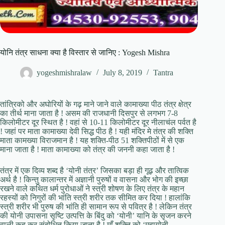
योनि तंत्र साधना क्या है विस्तार से जानिए : Yogesh Mishra
yogeshmishralaw
July 8, 2019
Tantra
तांत्रिको और अघोरियों के गढ़ माने जाने वाले कामाख्या पीठ तंत्र क्षेत्र
का तीर्थ माना जाता है ! असम की राजधानी दिसपुर से लगभग 7-8
किलोमीटर दूर स्थित है ! वहां से 10-11 किलोमीटर दूर नीलाचंल पर्वत है
! जहां पर माता कामाख्या देवी सिद्ध पीठ है ! यही मंदिर मे तंत्र की शक्ति
माता कामख्या विराजमान है ! यह शक्ति-पीठ 51 शक्तिपीठों में से एक
माना जाता है ! माता कामाख्या को तंत्र की जननी कहा जाता है !
तंत्र में एक दिव्य शब्द है ‘योनी तंत्र’ जिसका बड़ा ही गूढ़ और तात्विक
अर्थ है ! किन्तु कालान्तर में अज्ञानी पुरुषों व वासना और भोग की इच्छा
रखने वाले कथित धर्म पुरोधाओं ने स्त्री शोषण के लिए तंत्र के महान
रहस्यों को निगुरों की भांति स्त्री शरीर तक सीमित कर दिया ! हालांकि
स्त्री शरीर भी पुरुष की भांति ही सामान रूप से पवित्र है ! लेकिन तंत्र
की योनी उपासना सृष्टि उत्पत्ति के बिंदु को ‘योनी’ यानि के सृजन करने
वाली कह कर संबोधित किया जाता है ! माँ शक्ति को ‘महायोनी