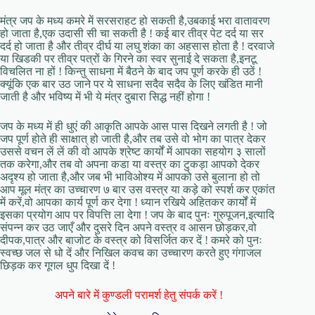
मंत्र जप के मध्य कमरे में सरसराहट हो सकती है,उबकाई भरा वातावरण
हो जाता है,एक उदासी सी चा सकती है ! कई बार तीव्र पेट दर्द या सर
दर्द हो जाता है और तीव्र दीर्घ या लघु शंका का अहसास होता है ! दरवाजे
या खिडकी पर तीव्र पत्रों के गिरने का स्वर सुनाई दे सकता है,इनटू
विचलित ना हों ! किन्तु साधना में बैठने के बाद जप पूर्ण करके ही उठें !
क्यूंकि एक बार उठ जाने पर ये साधना सदैव सदैव के लिए खंडित मानी
जाती है और भविष्य में भी ये मंत्र दुबारा सिद्ध नहीं होगा !
जप के मध्य में ही धुएं की आकृति आपके आस पास दिखने लगती है ! जो
जप पूर्ण होते ही साक्षात् हो जाती है,और तब उसे वो भोग का पात्र देकर
उससे वचन लें लें की वो आपके श्रेष्ट कार्यों में आपका सहयोग ३ सालों
तक करेगा,और तब वो अपना कडा या वस्त्र का टुकड़ा आपको देकर
अदृश्य हो जाता है,और जब भी भाविओश्य में आपको उसे बुलाना हो तो
आप मूल मंत्र का उच्चारण ७ बार उस वस्त्र या कड़े को स्पर्श कर एकांत
में करें,वो आपका कार्य पूर्ण कर देगा ! ध्यान रखिये अहितकर कार्यों में
इसका प्रयोग आप पर विपत्ति ला देगा ! जप के बाद पुनः गुरुपूजन,इत्यादि
संपन्न कर उठ जाएँ और दुसरे दिन अपने वस्त्र व आसन छोड़कर,वो
दीपक,पात्र और बाजोट के वस्त्र को विसर्जित कर दें ! कमरे को पुनः
स्वच्छ जल से धो दें और निखिल कवच का उच्चारण करते हुए गंगाजल
छिड़क कर गूगल धुप दिखा दें !
अपने बारे में कुण्डली परामर्श हेतु संपर्क करें !