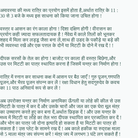
अमावस्या की मध्य रात्रि का प्रयोग इसमें होता है,अर्थात रात्रि के 11 :
30 से 3 बजे के मध्य इस साधना को किया जाना उचित होगा !
वस्त्र व आसन का रंग काला होगा ! दिशा दक्षिण होगी ! वीरासन का
प्रयोग कही ज्यादा सफलतादायक है ! नैवेद्य में काले तिलों को भूनकर
शहद में मिला कर लड्डू जैसा बना लें,साथ ही उडद के पकौड़े या बड़े की
भी व्यवस्था रखें और एक पत्तल के दोनें या मिटटी के दोने में रख दें ! !
दीपक सरसों के तेल का होगा ! बाजोट पर काला ही वस्त्र बिछेगा,और
उस पर मिटटी का पात्र स्थापित करना है जिसमें यन्त्र का निर्माण होगा !
रात्रि में स्नान कर साधना कक्ष में आसन पर बैठ जाएँ ! गुरु पूजन,गणपति
पूजन,और भैरव पूजन संपन्न कर लें ! रक्षा विधान हेतु सदगुरुदेव के कवच
का 11 पाठ अनिवार्य रूप से कर लें !
अब उपरोक्त यन्त्र का निर्माण अनामिका ऊँगली या लोहे की कील से उस
मिटटी के पात्र में कर दें और उसके चारों और जल का एक घेरा मूल मंत्र
का उच्चारण करते हुए कर बना दें,अर्थात छिड़क दें ! और उस यन्त्र के
मध्य में मिटटी या लोहे का तेल भरा दीपक स्थापित कर प्रज्वलित कर दें !
और भोग का पात्र जो दोना इत्यादि हो सकता है या मिटटी का पात्र हो
सकता है ! उस प्लेट के सामने रख दें ! अब काले हकीक या रुद्राक्ष माला
से 5 माला मंत्र जप संपन्न करें ! मंत्र जप में लगभग 3 घंटे लग सकते हैं !