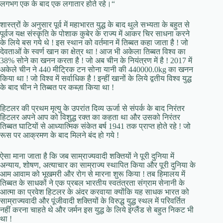
लगभग एक के बाद एक लगातार होते रहे।“
शास्त्रों के अनुसार पूर्व में महाभारत युद्ध के बाद थुले सभ्यता के बहुत से
पूर्वज यक्ष संस्कृति के पोशाक कुबेर के राज्य में आकर चिर साधना करने
के लिये बस गये थे ! इस स्थान को वर्तमान में तिब्बत कहा जाता है ! जो
देवताओं के स्वर्ण खान का क्षेत्र था ! आज भी अकेला तिब्बत विश्व का
38% सोने का खनन करता है ! जो अब चीन के नियंत्रण में है ! 2017 में
अकेले चीन ने 440 मीट्रिक टन सोना यानी की 440000.0kg का खनन
किया था ! जो विश्व में सर्वाधिक है ! इन्हीं खानों के लिये द्वतीय विश्व युद्ध
के बाद चीन ने तिब्बत पर कब्ज़ा किया था !
हिटलर की प्रथम मृत्यु के उपरांत दिव्य ऊर्जा से संपर्क के बाद निरंतर
हिटलर अपने आप को विशुद्ध रक्त का कहता था और उसको निरंतर
तिब्बत घाटियों से आध्यात्मिक संकेत बर्ष 1941 तक प्राप्त होते रहे ! जो
रूस पर आक्रमण के बाद मिलने बंद हो गये !
ऐसा माना जाता है कि जब साम्राज्यवादी शक्तियों ने पूरी दुनिया में
अन्याय, शोषण, अत्याचार का साम्राज्य स्थापित किया और पूरी दुनिया के
आम आवाम को भूखमरी और रोग से मारना शुरू किया ! तब हिमालय में
तिब्बत के साधकों ने एक प्रबल भारतीय स्वतंत्रता संग्राम सेनानी के
आत्मा का प्रवेश हिटलर के अंदर करवाया क्योंकि यह साधक भारत को
साम्राज्यवादी और पूंजीवादी शक्तियों के विरुद्ध युद्ध स्थल में परिवर्तित
नहीं करना चाहते थे और जर्मन इस युद्ध के लिये इंग्लैंड से बहुत निकट भी
था !