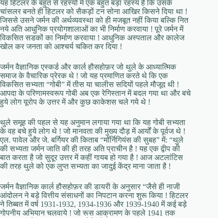
यह हिटलर के बहुत से रहस्यों में एक बहुत बड़ा रहस्य है कि उसके
चांसलर बनते ही हिटलर को सैकड़ों टन सोना आखिर किसने दिया था !
जिससे उसने जर्मन की अर्थव्यवस्था को ही मजबूत नहीं किया बल्कि नित
नये अति आधुनिक प्रयोगशालाओं का भी निर्माण करवाया ! पूरे जर्मन में
विकसित सडकों का निर्माण करवाया ! आधुनिक अस्पताल और कालेज
खोल कर जनता को आश्चर्य चकित कर दिया !
जर्मन वैज्ञानिक एस्कर्ड और कार्ल हौसहोफ़र जो थुले के आध्यात्मिक
समाज के वैचारिक प्रेरक थे ! जो यह प्रमाणित करते थे कि एक
विकसित सभ्यता “गोबी” में तीस या चालीस सदियों पहले मौजूद थी !
आपदा के परिणामस्वरूप गोबी अब एक रेगिस्तान में बदल गया था और बचे
हुये लोग यूरोप के उत्तर में और कुछ काकेशस चले गये थे !
थुले समूह की पहल से यह अनुमान लगाया गया था कि यह गोबी सभ्यता
के वह बचे हुये लोग थे ! जो मानवता की मुख्य दौड़ में आर्यों के पूर्वज थे !
एल. पावेल और जे. बर्गियर की किताब “मॉर्निगियंस की सुबह” में: “थुले
की सभ्यता जर्मन जाति की ही तरह अति प्राचीन है ! यह एक द्वीप की
बात करता है जो सुदूर उत्तर में कहीं गायब हो गया है ! आज अटलांटिस
की तरह थुले को एक लुप्त सभ्यता का जादुई केंद्र माना जाता है !
जर्मन वैज्ञानिक कार्ल हौसहोफ़र की डायरी के अनुसार “जैसे ही नाजी
आंदोलन ने बड़े वित्तीय संसाधनों का निपटान करना शुरू किया ! हिटलर
ने तिब्बत में वर्ष 1931-1932, 1934-1936 और 1939-1940 में कई बड़े
गोपनीय अभियान चलवाये ! जो रूस आक्रामण के पहले 1941 तक