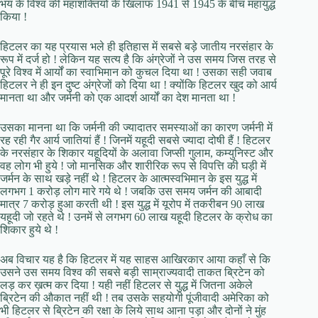
भय के विश्व की महाशक्तियों के खिलाफ 1941 से 1945 के बीच महायुद्ध
किया !
हिटलर का यह प्रयास भले ही इतिहास में सबसे बड़े जातीय नरसंहार के
रूप में दर्ज हो ! लेकिन यह सत्य है कि अंग्रेजों ने उस समय जिस तरह से
पूरे विश्व में आर्यों का स्वाभिमान को कुचल दिया था ! उसका सही जवाब
हिटलर ने ही इन दुष्ट अंग्रेजों को दिया था ! क्योंकि हिटलर खुद को आर्य
मानता था और जर्मनी को एक आदर्श आर्यों का देश मानता था !
उसका मानना था कि जर्मनी की ज्यादातर समस्याओं का कारण जर्मनी में
रह रही गैर आर्य जातियां हैं ! जिनमें यहूदी सबसे ज्यादा दोषी हैं ! हिटलर
के नरसंहार के शिकार यहूदियों के अलावा जिप्सी गुलाम, कम्युनिस्ट और
वह लोग भी हुये ! जो मानसिक और शारीरिक रूप से विपत्ति की घड़ी में
जर्मन के साथ खड़े नहीं थे ! हिटलर के आत्मस्वभिमान के इस युद्ध में
लगभग 1 करोड़ लोग मारे गये थे ! जबकि उस समय जर्मन की आबादी
मात्र 7 करोड़ हुआ करती थी ! इस युद्ध में यूरोप में तकरीबन 90 लाख
यहूदी जो रहते थे ! उनमें से लगभग 60 लाख यहूदी हिटलर के क्रोध का
शिकार हुये थे !
अब विचार यह है कि हिटलर में यह साहस आखिरकार आया कहाँ से कि
उसने उस समय विश्व की सबसे बड़ी साम्राज्यवादी ताकत ब्रिटेन को
लड़ कर ख़त्म कर दिया ! यही नहीं हिटलर से युद्ध में जितना अकेले
ब्रिटेन की औकात नहीं थी ! तब उसके सहयोगी पूंजीवादी अमेरिका को
भी हिटलर से ब्रिटेन की रक्षा के लिये साथ आना पड़ा और दोनों ने मुंह