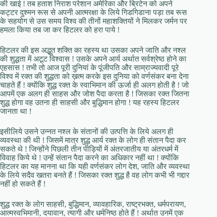
की खाई ! तब हताश निराश परेशान अमेरिका और ब्रिटेन को अपने
कट्टर दुश्मन रूस से अपनी आत्मरक्षा के लिये गिडगिडाना पड़ा तब रूस
के सहयोग से उस समय विश्व की तीनों महाशक्तियों ने मिलकर जर्मन पर
हमला किया तब जा कर हिटलर को हरा पाये !
हिटलर की इस अद्भूत शक्ति का रहस्य था उसका अपने जाति और नश्ल
की शुद्धता में अटूट विश्वास ! उसके अपने आर्य अर्थात सर्वश्रेष्ठ होने का
एहसास ! तभी तो आज पूरी दुनियां के पूंजीपति और साम्राज्यवादी पूरे
विश्व में रक्त की शुद्धता को ख़त्म करके इस दुनिया को वर्णसंकर बना देना
चाहते हैं ! क्योंकि शुद्ध रक्त के स्वाभिमान की ऊर्जा ही अलग होती है ! जो
आपमें एक अलग ही साहस और जोश पैदा करता है ! जिसका रक्त जितना
शुद्ध होगा वह उतना ही साहसी और बुद्धिमान होगा ! यह रहस्य हिटलर
जानता था !
इसीलिये उसने उन्नत नश्ल के संतानों की उत्पत्ति के लिये अलग ही
व्यवस्था की थी ! जिसमें मात्र शुद्ध आर्य रक्त के लोग ही संतान पैदा कर
सकते थे ! जिन्होंने पिछली तीन पीड़ियों में अंतरजातीय या अंतरधर्म में
विवाह किये थे ! उन्हें संतान पैदा करने का अधिकार नहीं था ! क्योंकि
हिटलर का यह मानना था कि यही वर्णसंकर लोग देश, जाति और व्यवस्था
के लिये सदैव खतरा बनते हैं ! जिसका रक्त शुद्ध है वह लोग कभी भी गद्दार
नहीं हो सकते हैं !
शुद्ध रक्त के लोग साहसी, बुद्धिमान, व्यावहारिक, राष्ट्रभक्त, धर्मपरायण,
आत्मस्वभिमानी, दयावान, त्यागी और धर्मनिष्ठ होते हैं ! अर्थात उनमें एक