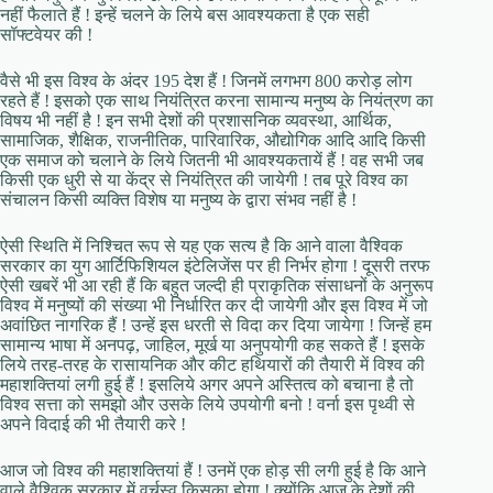
नहीं फैलाते हैं ! इन्हें चलने के लिये बस आवश्यकता है एक सही
सॉफ्टवेयर की !
वैसे भी इस विश्व के अंदर 195 देश हैं ! जिनमें लगभग 800 करोड़ लोग
रहते हैं ! इसको एक साथ नियंत्रित करना सामान्य मनुष्य के नियंत्रण का
विषय भी नहीं है ! इन सभी देशों की प्रशासनिक व्यवस्था, आर्थिक,
सामाजिक, शैक्षिक, राजनीतिक, पारिवारिक, औद्योगिक आदि आदि किसी
एक समाज को चलाने के लिये जितनी भी आवश्यकतायें हैं ! वह सभी जब
किसी एक धुरी से या केंद्र से नियंत्रित की जायेगी ! तब पूरे विश्व का
संचालन किसी व्यक्ति विशेष या मनुष्य के द्वारा संभव नहीं है !
ऐसी स्थिति में निश्चित रूप से यह एक सत्य है कि आने वाला वैश्विक
सरकार का युग आर्टिफिशियल इंटेलिजेंस पर ही निर्भर होगा ! दूसरी तरफ
ऐसी खबरें भी आ रही हैं कि बहुत जल्दी ही प्राकृतिक संसाधनों के अनुरूप
विश्व में मनुष्यों की संख्या भी निर्धारित कर दी जायेगी और इस विश्व में जो
अवांछित नागरिक हैं ! उन्हें इस धरती से विदा कर दिया जायेगा ! जिन्हें हम
सामान्य भाषा में अनपढ़, जाहिल, मूर्ख या अनुपयोगी कह सकते हैं ! इसके
लिये तरह-तरह के रासायनिक और कीट हथियारों की तैयारी में विश्व की
महाशक्तियां लगी हुई हैं ! इसलिये अगर अपने अस्तित्व को बचाना है तो
विश्व सत्ता को समझो और उसके लिये उपयोगी बनो ! वर्ना इस पृथ्वी से
अपने विदाई की भी तैयारी करे !
आज जो विश्व की महाशक्तियां हैं ! उनमें एक होड़ सी लगी हुई है कि आने
वाले वैश्विक सरकार में वर्चस्व किसका होगा ! क्योंकि आज के देशों की