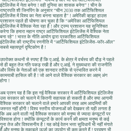
इंटेलिजेंस में नेता बनेगा ! वही दुनिया का शासक बनेगा” ! चीन के
राष्ट्रपति शी जिनपिंग के अनुसार “चीन 2030 तक आर्टिफिशियल
इंटेलिजेंस में विश्व का नेता बनना चाहता है” ! अमेरिकी व्हाइट हाउस
प्रशासन पहले ही घोषणा कर चुका है कि “अमेरिका आर्टिफिशियल
इंटेलिजेंस में वैश्विक नेता रहा है ! और ट्रम्प प्रशासन यह सुनिश्चित
करेगा कि हमारा महान राष्ट्र आर्टिफिशियल इंटेलिजेंस में वैश्विक नेता
बना रहे” ! भारत के नीति आयोग द्वारा प्रकाशित आर्टिफिशियल
इंटेलिजेंस की राष्ट्रीय रणनीति में “आर्टिफिशियल इंटेलिजेंस–फॉर-ऑल”
सबसे महत्वपूर्ण दृष्टिकोण है !
उपरोक्त कथनों से स्पष्ट हैं कि ए.आई. के क्षेत्र में वर्चस्व की दौड़ ने पहले
से ही बहुत तेज गति पकड़ रखी है और ए.आई. ने मुख्यधारा की राजनीति
और विश्व के नेताओं को एक शानदार तरीके से प्रभावित करने में
कामयाबी हासिल की है ! जो आने वाले वैश्विक सरकार का अहम् अंग
होगा !
अब प्रश्न यह है कि इस नई वैश्विक सरकार में आर्टिफिशियल इंटेलिजेंस
उस सरकार को चलाने में कितनी सहायक हो सकती है और क्या आगामी
वैश्विक सरकार को चलाने वाले हमारे आपकी तरह आम आदमियों की
जरुरत नहीं होंगी ! विश्व स्तरीय योजनाओं को देखकर तो यही लगता है
कि अब आने वाली नई वैश्विक सरकार को मनुष्य से ज्यादा कंप्यूटरों पर
विश्वास होगा ! क्योंकि कंप्यूटरों के कार्य करने की क्षमता मनुष्य से कई
गुना तेज और विश्वसनीय है ! यह कोई वेतन भत्ता सुविधायें भी नहीं मंगाते
हैं और मनुष्य के मुकाबले ऊर्जा का उपयोग भी कम करते हैं ! प्रदूषण भी