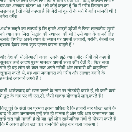
सत्ता पाने के लिये कहने लगा कि मैं चाय बेचता था ! कोई बतलाने लगा मैं
घर-घर अखबार बांटता था ! तो कोई कहता है कि मैं गरीब किसान का
लड़का हूं ! तो कोई कहता है कि मेरी मां दूसरों के घरों में बर्तन मांजती थी !
वगैरा-वगैरा
अर्थात कहने का तात्पर्य है कि हमारे आदर्श पूर्वजों ने जिस शासकीय सुखों
को त्याग कर जिस सिद्धांत की स्थापना की थी ! उसे आज के राजनीतिज्ञ
उसके विपरीत अपने त्याग के स्थान पर अपनी लाचारी, गरीबी, बेबसी का
हवाला देकर सत्ता सुख प्राप्त करना चाहते हैं !
और देश की भोली-भाली जनता उनके झूठे त्याग और गरीबी की कहानी
सुनकर उन्हें आदर्श पुरुष मानकर अपनी सत्ता सौंप देती हैं ! फिर सत्ता
पाते ही वह लोग जो कल तक अपने गरीबी और लाचारी की कहानियां
सुनाया करते थे, वह आम जनमानस को गरीब और लाचार बनाने के
हथकंडे अपनाने लगते हैं !
कभी आतंकवाद को खत्म करने के नाम पर नोटबंदी करते हैं, तो कभी करो
में छूट के नाम पर जी.एस.टी. जैसी घातक योजनायें लागू करते हैं !
किंतु पूर्व के संतों का प्रभाव इतना अधिक है कि हजारों बार धोखा खाने के
बाद भी आम जनमानस इन्हें संत ही मानता है और यदि आम जनमानस जब
इन्हें संत नहीं मानती है तो यह धूर्त लोग सार्वजनिक मंचों से घोषणा करते हैं
कि मैं अपना झोला उठा कर राजनीति छोड़ कर चला जाऊंगा !