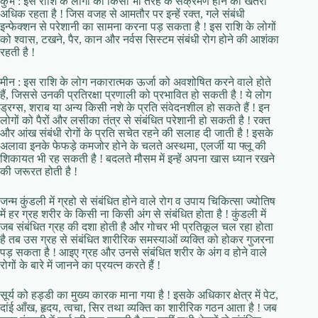
कुंभ : इस राशि के लोगों को किसी भी तरह के संक्रमण होने का खतरा
अधिक रहता है ! जिस वजह से आमतौर पर इन्हें रक्त, गले संबंधी
इन्फेक्शन से परेशानी का सामना करना पड़ सकता है ! इस राशि के लोगों
को श्वास, टखने, पैर, कान और नर्वस सिस्टम संबंधी रोग होने की आशंका
रहती है !
मीन : इस राशि के लोग नकारात्मक ऊर्जा को अवशोषित करने वाले होते
हैं, जिससे उनकी प्रतिरक्षा प्रणाली को प्रभावित हो सकती है ! ये लोग
ड्रग्स, शराब या अन्य किसी नशे के प्रति संवेदनशील हो सकते हैं ! इन
लोगों को पैरों और लसीका तंत्र से संबंधित परेशानी हो सकती है ! रक्त
और आंख संबंधी रोगों के प्रति सचेत रहने की सलाह दी जाती है ! इसके
अलावा इनके फेफड़े कमजोर होने के चलते अस्थमा, एलर्जी या फ्लू की
शिकायत भी रह सकती है ! बदलते मौसम में इन्हें अपना खास ध्यान रखने
की जरूरत होती है !
जन्म कुंडली में ग्रहो से संबंधित होने वाले रोग व उपाय चिकित्सा ज्योतिष
में हर ग्रह शरीर के किसी ना किसी अंग से संबंधित होता है ! कुंडली में
जब संबंधित ग्रह की दशा होती है और गोचर भी प्रतिकूल चल रहा होता
है तब उस ग्रह से संबंधित शारीरिक समस्याओं व्यक्ति को होकर गुजरना
पड़ सकता है ! आइए ग्रह और उनसे संबंधित शरीर के अंग व होने वाले
रोगों के बारे में जानने का प्रयत्न करते हैं !
सूर्य को हड्डी का मुख्य कारक माना गया है ! इसके अधिकार क्षेत्र में पेट,
दांई आँख, हृदय, त्वचा, सिर तथा व्यक्ति का शारीरिक गठन आता है ! जब