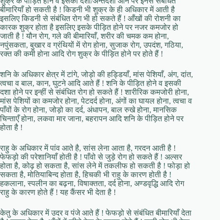
शुक्र के पीड़ित होने व इसकी दशा/अन्तर्दशा आने पर इनसे संबंधित
बीमारियाँ हो सकती है ! किडनी भी शुक्र के ही अधिकार में आती है
इसलिए किडनी से संबंधित रोग भी हो सकते हैं ! आँखों की रोशनी का
कारक शुक्र होता है इसलिए इसके पीड़ित होने पर नजर कमजोर हो
जाती है ! यौन रोग, गले की बीमारियाँ, शरीर की चमक कम होना,
नपुंसकता, बुखार व ग्रंथियों में रोग होना, सुजाक रोग, उपदंश, गठिया,
रक्त की कमी होना आदि रोग शुक्र के पीड़ित होने पर होते हैं !
शनि के अधिकार क्षेत्र में टांगे, जोड़ो की हड्डियाँ, मांस पेशियाँ, अंग, दांत,
त्वचा व बाल, कान, घुटने आदि आते हैं ! शनि के पीड़ित होने व इसकी
दशा होने पर इन्हीं से संबंधित रोग हो सकते हैं ! शारीरिक कमजोरी होना,
मांस पेशियों का कमजोर होना, पेटदर्द होना, अंगों का घायल होना, त्वचा व
पाँवों के रोग होना, जोड़ो का दर्द, अंधापन, बाल रुखे होना, मानसिक
चिन्ताएँ होना, लकवा मार जाना, बहरापन आदि शनि के पीड़ित होने पर
होता है !
राहु के अधिकार में पांव आते है, सांस लेना आता है, गरदन आती है !
फेफड़ो की परेशानियाँ होती है ! पाँवो से जुड़े रोग हो सकते हैं ! अल्सर
होता है, कोढ़ हो सकता है, सांस लेने में तकलीफ हो सकती है ! फोड़ा हो
सकता है, मोतियाबिन्द होता है, हिचकी भी राहु के कारण होती है !
हकलाना, स्पलीन का बढ़ना, विषाक्तता, दर्द होना, अण्डवृद्धि आदि रोग
राहु के कारण होते हैं ! यह कैंसर भी देता है !
केतु के अधिकार में उदर व पंजे आते हैं ! फेफड़ो से संबंधित बीमारियाँ देता