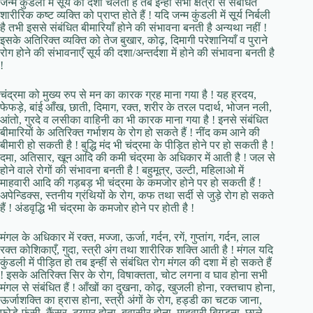
जन्म कुंडली में सूर्य की दशा चलती है तब इन्हीं सभी क्षेत्रों से संबंधित
शारीरिक कष्ट व्यक्ति को प्राप्त होते हैं ! यदि जन्म कुंडली में सूर्य निर्बली
है तभी इससे संबंधित बीमारियाँ होने की संभावना बनती है अन्यथा नहीं !
इसके अतिरिक्त व्यक्ति को तेज बुखार, कोढ़, दिमागी परेशानियाँ व पुराने
रोग होने की संभावनाएँ सूर्य की दशा/अन्तर्दशा में होने की संभावना बनती है
!
चंद्रमा को मुख्य रुप से मन का कारक ग्रह माना गया है ! यह ह्रदय,
फेफड़े, बांई आँख, छाती, दिमाग, रक्त, शरीर के तरल पदार्थ, भोजन नली,
आंतो, गुरदे व लसीका वाहिनी का भी कारक माना गया है ! इनसे संबंधित
बीमारियों के अतिरिक्त गर्भाशय के रोग हो सकते हैं ! नींद कम आने की
बीमारी हो सकती है ! बुद्धि मंद भी चंद्रमा के पीड़ित होने पर हो सकती है !
दमा, अतिसार, खून आदि की कमी चंद्रमा के अधिकार में आती है ! जल से
होने वाले रोगों की संभावना बनती है ! बहुमूत्र, उल्टी, महिलाओ में
माहवारी आदि की गड़बड़ भी चंद्रमा के कमजोर होने पर हो सकती हैं !
अपेन्डिक्स, स्तनीय ग्रंथियों के रोग, कफ तथा सर्दी से जुड़े रोग हो सकते
हैं ! अंडवृद्धि भी चंद्रमा के कमजोर होने पर होती है !
मंगल के अधिकार में रक्त, मज्जा, ऊर्जा, गर्दन, रगें, गुप्तांग, गर्दन, लाल
रक्त कोशिकाएँ, गुदा, स्त्री अंग तथा शारीरिक शक्ति आती है ! मंगल यदि
कुंडली में पीड़ित हो तब इन्हीं से संबंधित रोग मंगल की दशा में हो सकते हैं
! इसके अतिरिक्त सिर के रोग, विषाक्तता, चोट लगना व घाव होना सभी
मंगल से संबंधित हैं ! आँखों का दुखना, कोढ़, खुजली होना, रक्तचाप होना,
ऊर्जाशक्ति का ह्रास होना, स्त्री अंगों के रोग, हड्डी का चटक जाना,
फोडे़-फुंसी, कैंसर, टयूमर होना, बवासीर होना, माहवारी बिगड़ना, छाले