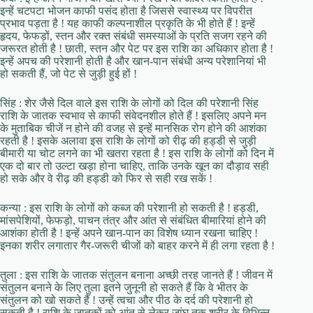
इन्हें चटपटा भोजन काफी पसंद होता है जिससे स्वास्थ्य पर विपरीत
प्रभाव पड़ता है ! यह काफी कल्पनाशील प्रकृति के भी होते हैं ! इन्हें
हृदय, फेफड़ों, स्तन और रक्त संबंधी समस्याओं के प्रति सजग रहने की
जरूरत होती है ! छाती, स्तन और पेट पर इस राशि का अधिकार होता है !
इन्हें अपच की परेशानी होती है और खान-पान संबंधी अन्य परेशानियां भी
हो सकती हैं, जो पेट से जुड़ी हुई हों !
सिंह : शेर जैसे दिल वाले इस राशि के लोगों को दिल की परेशानी सिंह
राशि के जातक स्वभाव से काफी संवेदनशील होते हैं ! इसलिए अपने मन
के मुताबिक चीजें न होने की वजह से इन्हें मानसिक रोग होने की आशंका
रहती है ! इसके अलावा इस राशि के लोगों को रीढ़ की हड्डी से जुड़ी
बीमारी या चोट लगने का भी खतरा रहता है ! इस राशि के लोगों को दिन में
एक दो बार तो उल्टा खड़ा होना चाहिए, ताकि उनके खून का दौड़ाव सही
हो सके और वे रीढ़ की हड्डी को फिर से सही रख सकें !
कन्या : इस राशि के लोगों को कब्ज की परेशानी हो सकती है ! हड्डी,
मांसपेशियों, फेफड़ो, पाचन तंत्र और आंत से संबंधित बीमारियां होने की
आशंका होती है ! इन्हें अपने खान-पान का विशेष ध्यान रखना चाहिए !
इनका शरीर लगातार गैर-जरूरी चीजों को बाहर करने में ही लगा रहता है !
तुला : इस राशि के जातक संतुलन बनाना अच्छी तरह जानते हैं ! जीवन में
संतुलन बनाने के लिए तुला इतने जुनूनी हो सकते हैं कि वे भीतर के
संतुलन को खो सकते हैं ! उन्हें त्वचा और पीठ के दर्द की परेशानी हो
सकती है ! राशि के जातकों को आंत से लेकर जांघ तक शरीर के विभिन्न