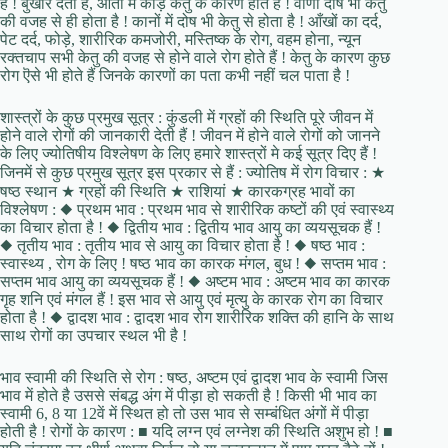
है ! बुखार देता है, आँतों में कीड़े केतु के कारण होते हैं ! वाणी दोष भी केतु
की वजह से ही होता है ! कानों में दोष भी केतु से होता है ! आँखों का दर्द,
पेट दर्द, फोड़े, शारीरिक कमजोरी, मस्तिष्क के रोग, वहम होना, न्यून
रक्तचाप सभी केतु की वजह से होने वाले रोग होते हैं ! केतु के कारण कुछ
रोग ऎसे भी होते हैं जिनके कारणों का पता कभी नहीं चल पाता है !
शास्त्रों के कुछ प्रमुख सूत्र : कुंडली में ग्रहों की स्थिति पूरे जीवन में
होने वाले रोगों की जानकारी देती हैं ! जीवन में होने वाले रोगों को जानने
के लिए ज्योतिषीय विश्लेषण के लिए हमारे शास्त्रों मे कई सूत्र दिए हैं !
जिनमें से कुछ प्रमुख सूत्र इस प्रकार से हैं : ज्योतिष में रोग विचार : ★
षष्ठ स्थान ★ ग्रहों की स्थिति ★ राशियां ★ कारकग्रह भावों का
विश्लेषण : ◆ प्रथम भाव : प्रथम भाव से शारीरिक कष्टों की एवं स्वास्थ्य
का विचार होता है ! ◆ द्वितीय भाव : द्वितीय भाव आयु का व्ययसूचक हैं !
◆ तृतीय भाव : तृतीय भाव से आयु का विचार होता है ! ◆ षष्ठ भाव :
स्वास्थ्य , रोग के लिए ! षष्ठ भाव का कारक मंगल, बुध ! ◆ सप्तम भाव :
सप्तम भाव आयु का व्ययसूचक हैं ! ◆ अष्टम भाव : अष्टम भाव का कारक
गृह शनि एवं मंगल हैं ! इस भाव से आयु एवं मृत्यु के कारक रोग का विचार
होता है ! ◆ द्वादश भाव : द्वादश भाव रोग शारीरिक शक्ति की हानि के साथ
साथ रोगों का उपचार स्थल भी है !
भाव स्वामी की स्थिति से रोग : षष्ठ, अष्टम एवं द्वादश भाव के स्वामी जिस
भाव में होते है उससे संबद्ध अंग में पीड़ा हो सकती है ! किसी भी भाव का
स्वामी 6, 8 या 12वें में स्थित हो तो उस भाव से सम्बंधित अंगों में पीड़ा
होती है ! रोगों के कारण : ■ यदि लग्न एवं लग्नेश की स्थिति अशुभ हो ! ■