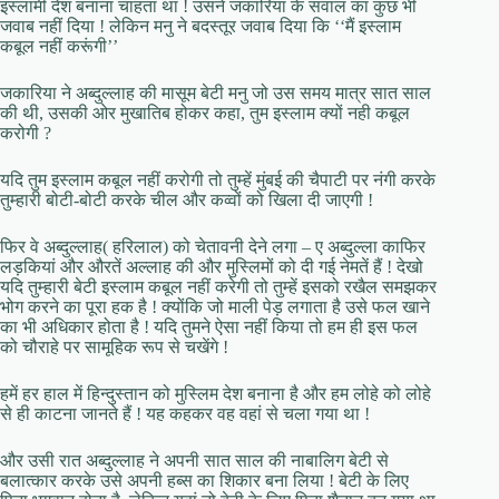
इस्लामी देश बनाना चाहता था ! उसने जकारिया के सवाल का कुछ भी
जवाब नहीं दिया ! लेकिन मनु ने बदस्तूर जवाब दिया कि ‘‘मैं इस्लाम
कबूल नहीं करूंगी’’
जकारिया ने अब्दुल्लाह की मासूम बेटी मनु जो उस समय मात्र सात साल
की थी, उसकी ओर मुखातिब होकर कहा, तुम इस्लाम क्यों नही कबूल
करोगी ?
यदि तुम इस्लाम कबूल नहीं करोगी तो तुम्हें मुंबई की चैपाटी पर नंगी करके
तुम्हारी बोटी-बोटी करके चील और कव्वों को खिला दी जाएगी !
फिर वे अब्दुल्लाह( हरिलाल) को चेतावनी देने लगा – ए अब्दुल्ला काफिर
लड़कियां और औरतें अल्लाह की और मुस्लिमों को दी गई नेमतें हैं ! देखो
यदि तुम्हारी बेटी इस्लाम कबूल नहीं करेगी तो तुम्हें इसको रखैल समझकर
भोग करने का पूरा हक है ! क्योंकि जो माली पेड़ लगाता है उसे फल खाने
का भी अधिकार होता है ! यदि तुमने ऐसा नहीं किया तो हम ही इस फल
को चौराहे पर सामूहिक रूप से चखेंगे !
हमें हर हाल में हिन्दुस्तान को मुस्लिम देश बनाना है और हम लोहे को लोहे
से ही काटना जानते हैं ! यह कहकर वह वहां से चला गया था !
और उसी रात अब्दुल्लाह ने अपनी सात साल की नाबालिग बेटी से
बलात्कार करके उसे अपनी हब्स का शिकार बना लिया ! बेटी के लिए