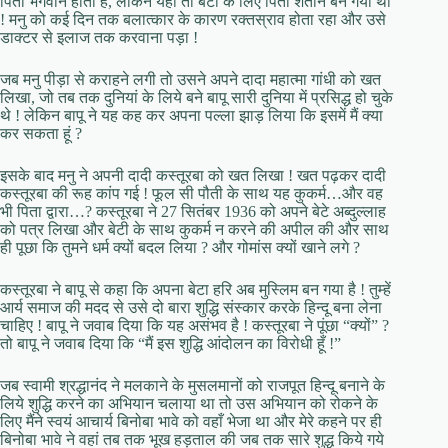
पिता भगवान होता है, लेकिन यहां तो बेटी के लिए पिता शैतान बन गया था
! मनु को कई दिन तक बलात्कार के कारण रक्तस्राव होता रहा और उसे
डाक्टर से इलाज तक करवाना पड़ा !
जब मनु पीड़ा से कराहने लगी तो उसने अपने दादा महात्मा गांधी को खत
लिखा, जो तब तक दुनियां के लिये बने बापू सारी दुनिया में प्रसिद्ध हो चुके
थे ! लेकिन बापू ने यह कह कर अपना पल्ला झाड़ लिया कि इसमें मैं क्या
कर सकता हूं ?
इसके बाद मनु ने अपनी दादी कस्तूरबा को खत लिखा ! खत पढ़कर दादी
कस्तूरबा की रूह कांप गई ! फूल सी पौती के साथ यह कुकर्म…और वह
भी पिता द्वारा…? कस्तूरबा ने 27 सितंबर 1936 को अपने बेटे अब्दुल्लाह
को पत्र लिखा और बेटी के साथ कुकर्म न करने की अपील की और साथ
ही पूछा कि तुमने धर्म क्यों बदल लिया ? और गोमांस क्यों खाने लगे ?
कस्तूरबा ने बापू से कहा कि अपना बेटा हरि अब मुस्लिम बन गया है ! तुम्हें
आर्य समाज की मदद से उसे दो बारा शुद्धि संस्कार करके हिन्दू बना लेना
चाहिए ! बापू ने जवाब दिया कि यह असंभव है ! कस्तूरबा ने पूंछा “क्यों” ?
तो बापू ने जवाब दिया कि “मैं इस शुद्धि आंदोलन का विरोधी हूँ !”
जब स्वामी श्रद्धानंद ने मलकाने के मुसलमानों को राजपूत हिन्दू बनाने के
लिये शुद्धि करने का अभियान चलाया था तो उस अभियान को रोकने के
लिए मैंने स्वयं आचार्य बिनोबा भावे को वहाँ भेजा था और मेरे कहने पर ही
बिनोबा भावे ने वहां तब तक भूख हड़ताल की जब तक सारे शुद्ध किये गये