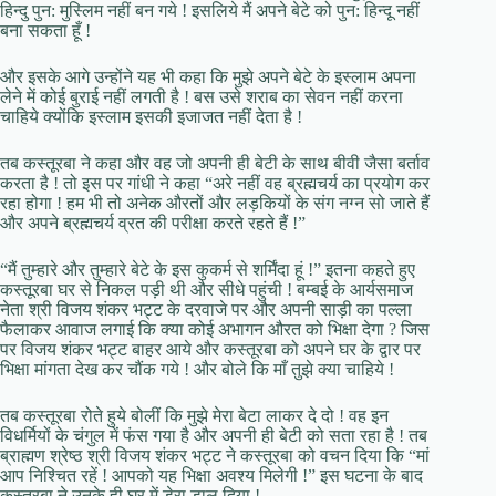
हिन्दु पुन: मुस्लिम नहीं बन गये ! इसलिये मैं अपने बेटे को पुन: हिन्दू नहीं
बना सकता हूँ !
और इसके आगे उन्होंने यह भी कहा कि मुझे अपने बेटे के इस्लाम अपना
लेने में कोई बुराई नहीं लगती है ! बस उसे शराब का सेवन नहीं करना
चाहिये क्योंकि इस्लाम इसकी इजाजत नहीं देता है !
तब कस्तूरबा ने कहा और वह जो अपनी ही बेटी के साथ बीवी जैसा बर्ताव
करता है ! तो इस पर गांधी ने कहा “अरे नहीं वह ब्रह्मचर्य का प्रयोग कर
रहा होगा ! हम भी तो अनेक औरतों और लड़कियों के संग नग्न सो जाते हैं
और अपने ब्रह्मचर्य व्रत की परीक्षा करते रहते हैं !”
“मैं तुम्हारे और तुम्हारे बेटे के इस कुकर्म से शर्मिंदा हूं !” इतना कहते हुए
कस्तूरबा घर से निकल पड़ी थी और सीधे पहुंची ! बम्बई के आर्यसमाज
नेता श्री विजय शंकर भट्ट के दरवाजे पर और अपनी साड़ी का पल्ला
फैलाकर आवाज लगाई कि क्या कोई अभागन औरत को भिक्षा देगा ? जिस
पर विजय शंकर भट्ट बाहर आये और कस्तूरबा को अपने घर के द्वार पर
भिक्षा मांगता देख कर चौंक गये ! और बोले कि माँ तुझे क्या चाहिये !
तब कस्तूरबा रोते हुये बोलीं कि मुझे मेरा बेटा लाकर दे दो ! वह इन
विधर्मियों के चंगुल में फंस गया है और अपनी ही बेटी को सता रहा है ! तब
ब्राह्मण श्रेष्ठ श्री विजय शंकर भट्ट ने कस्तूरबा को वचन दिया कि “मां
आप निश्चित रहें ! आपको यह भिक्षा अवश्य मिलेगी !” इस घटना के बाद
कस्तूरबा ने उनके ही घर में डेरा डाल दिया !