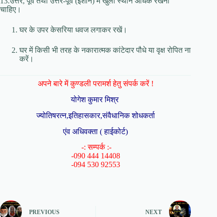
13.उत्तर, पूर्व तथा उत्तर-पूर्व (ईशान) में खुला स्थान अधिक रखना
चाहिए।
घर के उपर केसरिया धवज लगाकर रखें।
घर में किसी भी तरह के नकारात्मक कांटेदार पौधे या वृक्ष रोपित ना
करें।
अपने बारे में कुण्डली परामर्श हेतु संपर्क करें !
योगेश कुमार मिश्र
ज्योतिषरत्न,इतिहासकार,संवैधानिक शोधकर्ता
एंव अधिवक्ता ( हाईकोर्ट)
-: सम्पर्क :-
-090 444 14408
-094 530 92553
PREVIOUS
NEXT