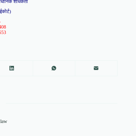
ैधानिक शोधकर्ता
ईकोर्ट)
-
408
553
alaw