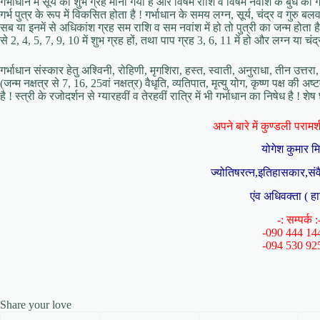
गर्भाधान में सूर्य को शुभ ग्रह माना गया है और विषम राशि व विषम नवांश के बुध को 
गर्भ पुत्र के रूप में विकसित होता है ! गर्भाधान के समय लग्न, सूर्य, चंद्र व गुरु ब
सब या इनमें से अधिकांश ग्रह सम राशि व सम नवांश में हो तो पुत्री का जन्म होता है 
से 2, 4, 5, 7, 9, 10 में शुभ ग्रह हों, तथा पाप ग्रह 3, 6, 11 में हो और लग्न या चंद्
गर्भाधान संस्कार हेतु अश्विनी, रोहिणी, मृगशिरा, हस्त, स्वाती, अनुराधा, तीन उत्तरा, 
(जन्म नक्षत्र से 7, 16, 25वां नक्षत्र) वैधृति, व्यतिपात, मृत्यु योग, कृष्ण पक्ष की अष्ट
है ! स्त्री के रजोदर्शन से ग्यारहवीं व तेरहवीं रात्रि में भी गर्भाधान का निषेध है ! शे
अपने बारे में कुण्डली परामर्श 
योगेश कुमार म
ज्योतिषरत्न,इतिहासकार,संव
एंव अधिवक्ता ( हा
-: सम्पर्क :
-090 444 14
-094 530 92
Share your love