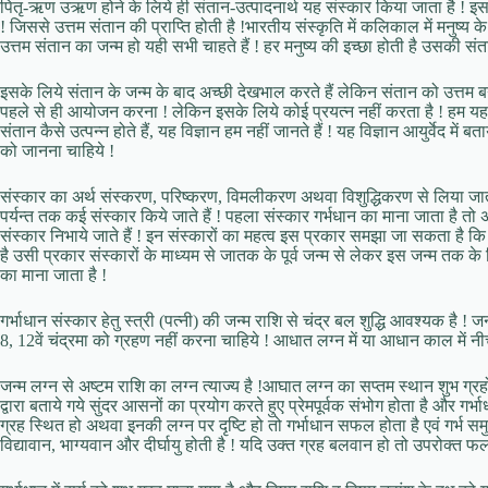
पितृ-ऋण उऋण होने के लिये ही संतान-उत्पादनार्थ यह संस्कार किया जाता है ! इस स
! जिससे उत्तम संतान की प्राप्ति होती है !भारतीय संस्कृति में कलिकाल में मनुष्य के
उत्तम संतान का जन्म हो यही सभी चाहते हैं ! हर मनुष्य की इच्छा होती है उसकी संता
इसके लिये संतान के जन्म के बाद अच्छी देखभाल करते हैं लेकिन संतान को उत्तम बनान
पहले से ही आयोजन करना ! लेकिन इसके लिये कोई प्रयत्न नहीं करता है ! हम यह विज्
संतान कैसे उत्पन्न होते हैं, यह विज्ञान हम नहीं जानते हैं ! यह विज्ञान आयुर्वेद में ब
को जानना चाहिये !
संस्कार का अर्थ संस्करण, परिष्करण, विमलीकरण अथवा विशुद्धिकरण से लिया जाता है 
पर्यन्त तक कई संस्कार किये जाते हैं ! पहला संस्कार गर्भधान का माना जाता है तो अ
संस्कार निभाये जाते हैं ! इन संस्कारों का महत्व इस प्रकार समझा जा सकता है
है उसी प्रकार संस्कारों के माध्यम से जातक के पूर्व जन्म से लेकर इस जन्म तक क
का माना जाता है !
गर्भाधान संस्कार हेतु स्त्री (पत्नी) की जन्म राशि से चंद्र बल शुद्धि आवश्यक है ! जन
8, 12वें चंद्रमा को ग्रहण नहीं करना चाहिये ! आधात लग्न में या आधान काल में नीच 
जन्म लग्न से अष्टम राशि का लग्न त्याज्य है !आघात लग्न का सप्तम स्थान शुभ ग्रहों स
द्वारा बताये गये सुंदर आसनों का प्रयोग करते हुए प्रेमपूर्वक संभोग होता है और गर्भा
ग्रह स्थित हो अथवा इनकी लग्न पर दृष्टि हो तो गर्भाधान सफल होता है एवं गर्भ समुचि
विद्यावान, भाग्यवान और दीर्घायु होती है ! यदि उक्त ग्रह बलवान हो तो उपरोक्त फल पू