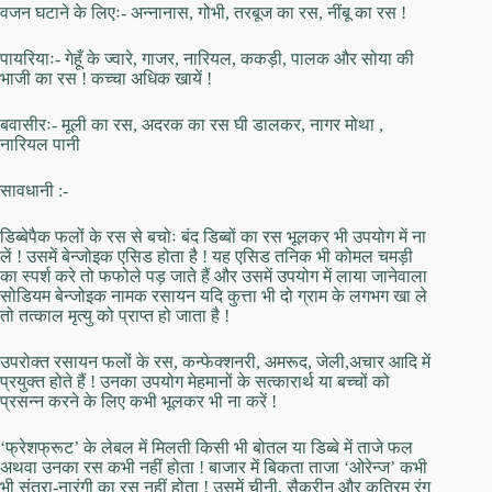
वजन घटाने के लिएः- अन्नानास, गोभी, तरबूज का रस, नींबू का रस !
पायरियाः- गेहूँ के ज्वारे, गाजर, नारियल, ककड़ी, पालक और सोया की
भाजी का रस ! कच्चा अधिक खायें !
बवासीरः- मूली का रस, अदरक का रस घी डालकर, नागर मोथा ,
नारियल पानी
सावधानी :-
डिब्बेपैक फलों के रस से बचोः बंद डिब्बों का रस भूलकर भी उपयोग में ना
लें ! उसमें बेन्जोइक एसिड होता है ! यह एसिड तनिक भी कोमल चमड़ी
का स्पर्श करे तो फफोले पड़ जाते हैं और उसमें उपयोग में लाया जानेवाला
सोडियम बेन्जोइक नामक रसायन यदि कुत्ता भी दो ग्राम के लगभग खा ले
तो तत्काल मृत्यु को प्राप्त हो जाता है !
उपरोक्त रसायन फलों के रस, कन्फेक्शनरी, अमरूद, जेली,अचार आदि में
प्रयुक्त होते हैं ! उनका उपयोग मेहमानों के सत्कारार्थ या बच्चों को
प्रसन्न करने के लिए कभी भूलकर भी ना करें !
‘फ्रेशफ्रूट’ के लेबल में मिलती किसी भी बोतल या डिब्बे में ताजे फल
अथवा उनका रस कभी नहीं होता ! बाजार में बिकता ताजा ‘ओरेन्ज’ कभी
भी संतरा-नारंगी का रस नहीं होता ! उसमें चीनी, सैक्रीन और कृत्रिम रंग