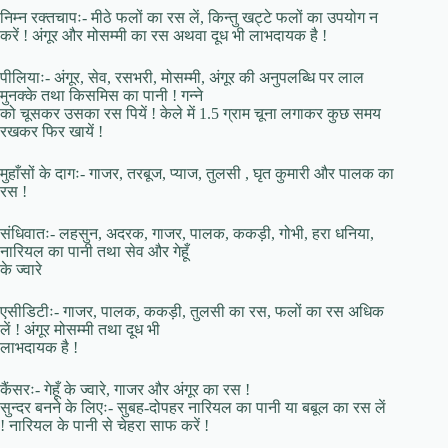
निम्न रक्तचापः- मीठे फलों का रस लें, किन्तु खट्टे फलों का उपयोग न
करें ! अंगूर और मोसम्मी का रस अथवा दूध भी लाभदायक है !
पीलियाः- अंगूर, सेव, रसभरी, मोसम्मी, अंगूर की अनुपलब्धि पर लाल
मुनक्के तथा किसमिस का पानी ! गन्ने
को चूसकर उसका रस पियें ! केले में 1.5 ग्राम चूना लगाकर कुछ समय
रखकर फिर खायें !
मुहाँसों के दागः- गाजर, तरबूज, प्याज, तुलसी , घृत कुमारी और पालक का
रस !
संधिवातः- लहसुन, अदरक, गाजर, पालक, ककड़ी, गोभी, हरा धनिया,
नारियल का पानी तथा सेव और गेहूँ
के ज्वारे
एसीडिटीः- गाजर, पालक, ककड़ी, तुलसी का रस, फलों का रस अधिक
लें ! अंगूर मोसम्मी तथा दूध भी
लाभदायक है !
कैंसरः- गेहूँ के ज्वारे, गाजर और अंगूर का रस !
सुन्दर बनने के लिएः- सुबह-दोपहर नारियल का पानी या बबूल का रस लें
! नारियल के पानी से चेहरा साफ करें !