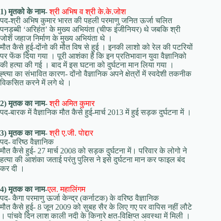
1) मृतको के नाम-
श्री अभिष व श्री के.के.जोश
पद-श्री अभिष कुमार भारत की पहली परमाणु जनित ऊर्जा चलित
पनड़ुब्बी ‘अरिहंत’ के मुख्य अभियंता (चीफ इंजीनियर) थे जबकि श्री
जोश जहाज निर्माण के मुख्य अभियंता थे ।
मौत कैसे हुई-दोंनो की मौत विष से हुई । इनकी लाशो को रेल की पटरियों
पर फेंक दिया गया । पूरी आशंका है कि इन प्रतिभावान युवा वैज्ञानिको
की हत्या की गई । बाद में इस घटना को दुर्घटना मान लिया गया ।
ह्त्या का संभावित कारण- दोंनो वैज्ञानिक अपने क्षेत्रों में स्वदेशी तकनीक
विकसित करने में लगे थे ।
2) मृतक का नाम-
श्री अमित कुमार
पद-बारक में वैज्ञानिक मौत कैसे हुई-मार्च 2013 में हुई सड़क दुर्घटना में ।
3) मृतक का नाम-
श्री ए.जी. पोद्दार
पद- वरिष्ठ वैज्ञानिक
मौत कैसे हुई- 27 मार्च 2008 को सड़क दुर्घटना में। परिवार के लोगो ने
हत्या की आशंका जताई परंतु पुलिस ने इसे दुर्घटना मान कर फाइल बंद
कर दी ।
4) मृतक का नाम-
एल. महालिंगम
पद- कैगा परमाणु ऊर्जा केन्द्र (कर्नाटक) के वरिष्ठ वैज्ञानिक
मौत कैसे हुई- 8 जून 2009 को सुबह सैर के लिए गए पर वापिस नहीं लौटे
। पांचवे दिन लाश काली नदी के किनारे क्षत-विक्षिप्त अवस्था में मिली ।