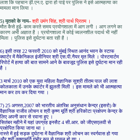
लाश कि पहचान ड़ी.एन.ए. द्वारा हो पाई पर पुलिस ने इसे आत्महत्या का
मामला मान लिया ।
5) मृतको के नाम
–
श्री उमंग सिंह, श्री पार्थ प्रितम ।
मौत कैसे हुई- काम करते समय प्रयोगशाला में आग लगी । आग लगने का
कारण अभी अज्ञात है । प्रयोगशाला में कोई ज्वलनशील पदार्थ भी नहीं
मिला । पुलिस इसे दुर्घटना बता रही है ।
6) इसी तरह 22 फरवरी 2010 को मुंबई स्थित आनंद भवन के स्टाफ
क्वार्टर में मैकेनिकल इंजीनियर श्री एस.पी.नैयर मृत मिले । पोस्टमार्टम
रिपोर्ट में हत्या की बात सामने आने के बावजूद पुलिस इसे दुर्घटना मान रही
है ।
3 मार्च 2010 को एक युवा महिला वैज्ञानिक सुश्री तीतम पाल की लाश
कोलकाता में उनके क्वार्टर में झुलती मिली । इस मामले को भी आत्महत्या
मान कर ठप कर दिया गया ।
7) 25 अगस्त,2007 को भारतीय अंतरिक्ष अनुसंधान केन्द्र (इसरो) के
वैज्ञानिक राजीव लोचन व श्री कृष्ण मूर्ति श्री हरिकोटा प्रक्षेपण केन्द्र के
लिए अपनी कार से रवाना हुए ।
सितंबर महीने में यहां उपग्रह इनसैट 4 सी.आर. को जीएसएलवी से
प्रक्षेपित किया जाना था ।
रास्ते में हुई सड़क दुर्घटना में वैज्ञानिक श्री लोचन का स्वर्गवास हो गया
और श्री कृष्णामूर्ति गंभीर रूप से घायल हो गए ।