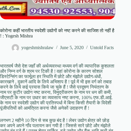
कोरोना कहीं भारतीय स्वदेशी उद्योगों को नष्ट करने की साजिश तो नहीं है
! : Yogesh Mishra
yogeshmishralaw
June 5, 2020
Untold Facts
भारतवर्ष जैसे देश जहाँ की अर्थव्यवस्था मध्यम वर्ग की व्यापारिक कुशलता
और निम्न वर्ग के श्रम पर टिकी है ! वहां कोरोना के कारण सोशल
डिस्टेन्सिंग का फार्मूला हर स्थिति में छोटे और मंझोले उद्योग-धंधों,
कारखाने , दुकानें आदि के लिये अभिशाप है ! पूर्व में भी इस वर्ग को तबाह
करने के लिये कई प्रयास किये जा चुके हैं ! जैसे प्रदूषण नियंत्रण के
नाम पर कुटीर उद्योग नष्ट करना, विमुद्रीकरण के नाम पर धन की कमी,
जीएसटी के नाम पर उधार का व्यवसाय नष्ट करना, 100% एफ.डी.आई.
के नाम पर स्वदेशी उद्योग की प्रतिस्पर्धा में बिना किसी तैयारी के विदेशी
पूंजीपतियों को आमंत्रित करना जैसे अनेकों उदाहरण हैं !
लगभग 2 महीने 10 दिन से सब कुछ बंद है ! लेबर उद्योग क्षेत्र को छोड़
कर अपने अपने गाँव पलायन कर गयी है ! जिससे सारे छोटे और मंझोले
उद्योग बंद पड़े हैं ! परन्तु शेयर मार्किट, बड़े उद्योग और बैंक आदि कभी बंद