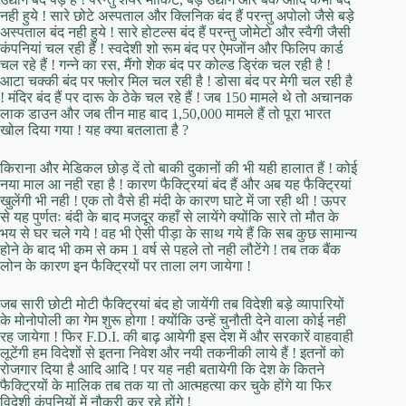
नही हुये ! सारे छोटे अस्पताल और क्लिनिक बंद हैं परन्तु अपोलो जैसे बड़े
अस्पताल बंद नही हुये ! सारे होटल्स बंद हैं परन्तु जोमेटो और स्वैगी जैसी
कंपनियां चल रही हैं ! स्वदेशी शो रूम बंद पर ऐमजोंन और फिलिप कार्ड
चल रहे हैं ! गन्ने का रस, मैंगो शेक बंद पर कोल्ड ड्रिंक चल रही है !
आटा चक्की बंद पर फ्लोर मिल चल रही है ! डोसा बंद पर मेगी चल रही है
! मंदिर बंद हैं पर दारू के ठेके चल रहे हैं ! जब 150 मामले थे तो अचानक
लाक डाउन और जब तीन माह बाद 1,50,000 मामले हैं तो पूरा भारत
खोल दिया गया ! यह क्या बतलाता है ?
किराना और मेडिकल छोड़ दें तो बाकी दुकानों की भी यही हालात हैं ! कोई
नया माल आ नही रहा है ! कारण फैक्ट्रियां बंद हैं और अब यह फैक्ट्रियां
खुलेंगी भी नही ! एक तो वैसे ही मंदी के कारण घाटे में जा रही थी ! ऊपर
से यह पुर्णतः बंदी के बाद मजदूर कहाँ से लायेंगे क्योंकि सारे तो मौत के
भय से घर चले गये ! वह भी ऐसी पीड़ा के साथ गये हैं कि सब कुछ सामान्य
होने के बाद भी कम से कम 1 वर्ष से पहले तो नही लौटेंगे ! तब तक बैंक
लोन के कारण इन फैक्ट्रियों पर ताला लग जायेगा !
जब सारी छोटी मोटी फैक्ट्रियां बंद हो जायेंगी तब विदेशी बड़े व्यापारियों
के मोनोपोली का गेम शुरू होगा ! क्योंकि उन्हें चुनौती देने वाला कोई नही
रह जायेगा ! फिर F.D.I. की बाढ़ आयेगी इस देश में और सरकारें वाहवाही
लूटेंगी हम विदेशों से इतना निवेश और नयी तकनीकी लाये हैं ! इतनों को
रोजगार दिया है आदि आदि ! पर यह नही बतायेगी कि देश के कितने
फैक्ट्रियों के मालिक तब तक या तो आत्महत्या कर चुके होंगे या फिर
विदेशी कंपनियों में नौकरी कर रहे होंगे !