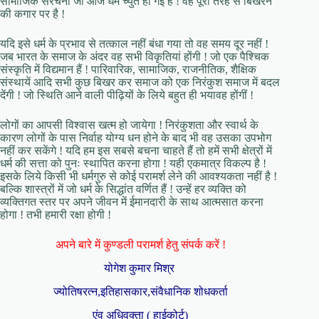
सामाजिक संरचना जो आज धर्म च्युत हो गई है ! वह पूरी तरह से बिखरने
की कगार पर है !
यदि इसे धर्म के प्रभाव से तत्काल नहीं बंधा गया तो वह समय दूर नहीं !
जब भारत के समाज के अंदर वह सभी विकृतियां होंगी ! जो एक पैश्चिक
संस्कृति में विद्यमान हैं ! पारिवारिक, सामाजिक, राजनीतिक, शैक्षिक
संस्थायें आदि सभी कुछ बिखर कर समाज को एक निरंकुश समाज में बदल
देंगी ! जो स्थिति आने वाली पीढ़ियों के लिये बहुत ही भयावह होंगीं !
लोगों का आपसी विश्वास खत्म हो जायेगा ! निरंकुशता और स्वार्थ के
कारण लोगों के पास निर्वाह योग्य धन होने के बाद भी वह उसका उपभोग
नहीं कर सकेंगे ! यदि हम इस सबसे बचना चाहते हैं तो हमें सभी क्षेत्रों में
धर्म की सत्ता को पुनः स्थापित करना होगा ! यही एकमात्र विकल्प है !
इसके लिये किसी भी धर्मगुरु से कोई परामर्श लेने की आवश्यकता नहीं है !
बल्कि शास्त्रों में जो धर्म के सिद्धांत वर्णित हैं ! उन्हें हर व्यक्ति को
व्यक्तिगत स्तर पर अपने जीवन में ईमानदारी के साथ आत्मसात करना
होगा ! तभी हमारी रक्षा होगी !
अपने बारे में कुण्डली परामर्श हेतु संपर्क करें !
योगेश कुमार मिश्र
ज्योतिषरत्न,इतिहासकार,संवैधानिक शोधकर्ता
एंव अधिवक्ता ( हाईकोर्ट)