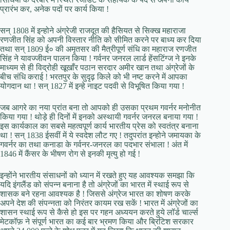
प्रारंभ कर, अनेक पदों पर कार्य किया !
सन् 1808 में इन्होने अंग्रेजी राजदूत की हैसियत से सिक्ख महाराजा
रणजीत सिंह को अपनी विस्तार नीति को सीमित करने पर बाध्य कर दिया
तथा सन् 1809 ई० की अमृतसर की मैत्रीपूर्ण संधि का महाराज रणजीत
सिंह ने यावज्जीवन पालन किया ! गर्वनर जनरल लार्ड हेंसटिंग्ज ने इनके
माध्यम से ही विद्रोही खूखाँर पठान सरदार अमीर खान तथा अंग्रेजों के
बीच संधि कराई ! भरतपुर के सुदृढ़ किले को भी नष्ट करने में आपका
योगदान था ! सन् 1827 में इन्हे नाइट पदवी से विभूषित किया गया !
जब आगरे का नया प्रांत बना तो आपको ही उसका प्रथम गवर्नर मनोनीत
किया गया ! थोड़े ही दिनों में इनको अस्थायी गवर्नर जनरल बनाया गया !
इस कार्यकाल का सबसे महत्वपूर्ण कार्य भारतीय प्रेस को स्वतंत्र बनाना
था ! सन् 1838 ईसवीं में ये स्वदेश लौट गए ! तदुपरांत इन्होने जमायका के
गवर्नर का तथा कनाडा के गर्वनर-जनरल का पदभार संभाला ! अंत में
1846 में कैंसर के भीषण रोग से इनकी मृत्यु हो गई !
इन्होंने भारतीय संसाधनों को ध्यान में रखते हुए यह आवश्यक समझा कि
यदि इंगलैंड को संपन्न बनाना है तो अंग्रेजों का भारत में स्थाई रूप से
शासक बने रहना आवश्यक है ! जिससे अंग्रेज भारत का शोषण करके
अपने देश की संपन्नता को निरंतर कायम रख सकें ! भारत में अंग्रेजों का
शासन स्थाई रूप से कैसे हो इस पर गहन अध्ययन करते हुये लॉर्ड चार्ल्स
मेटकॉफ़ ने संपूर्ण भारत का कई बार भ्रमण किया और ब्रिटिश सरकार