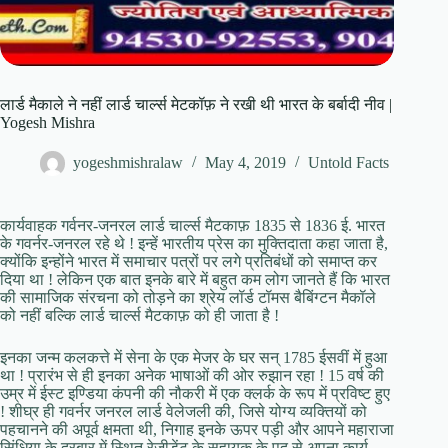
लार्ड मैकाले ने नहीं लार्ड चार्ल्स मेटकॉफ़ ने रखी थी भारत के बर्बादी नीव |
Yogesh Mishra
yogeshmishralaw
May 4, 2019
Untold Facts
कार्यवाहक गर्वनर-जनरल लार्ड चार्ल्स मैटकाफ़ 1835 से 1836 ई. भारत
के गवर्नर-जनरल रहे थे ! इन्हें भारतीय प्रेस का मुक्तिदाता कहा जाता है,
क्योंकि इन्होंने भारत में समाचार पत्रों पर लगे प्रतिबंधों को समाप्त कर
दिया था ! लेकिन एक बात इनके बारे में बहुत कम लोग जानते हैं कि भारत
की सामाजिक संरचना को तोड़ने का श्रेय लॉर्ड टॉमस बैबिंग्टन मैकॉले
को नहीं बल्कि लार्ड चार्ल्स मैटकाफ़ को ही जाता है !
इनका जन्म कलकत्ते में सेना के एक मेजर के घर सन् 1785 ईसवीं में हुआ
था ! प्रारंभ से ही इनका अनेक भाषाओं की ओर रुझान रहा ! 15 वर्ष की
उम्र में ईस्ट इण्डिया कंपनी की नौकरी में एक क्लर्क के रूप में प्रविष्ट हुए
! शीघ्र ही गवर्नर जनरल लार्ड वेलेजली की, जिसे योग्य व्यक्तियों को
पहचानने की अपूर्व क्षमता थी, निगाह इनके ऊपर पड़ी और आपने महाराजा
सिंधिया के दरबार में स्थित रेजीडेंट के सहायक के पद से अपना कार्य