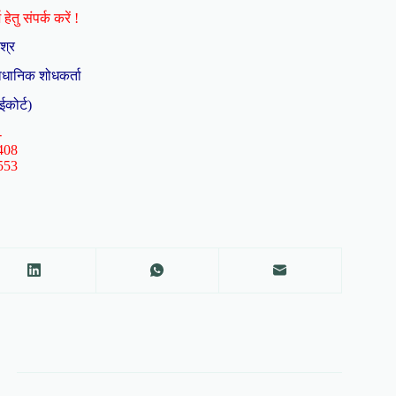
हेतु संपर्क करें !
िश्र
ैधानिक शोधकर्ता
ईकोर्ट)
-
408
553