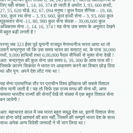
लिए यही संख्या 1, 14, 16, 374 हो जाती है अर्थात 3, 93, 660 हाथी,
27, 55, 620 घोड़े, 82, 67, 094 मनुष्य ! कुल पैदल सैनिक – 19, 68,
300, कुल रथ सेना – 3, 93, 660, कुल हाथी सेना – 3, 93, 660 कुल
घुड़सवार सेना -11, 80, 980 कुल सेना सेवक – 39,06,600 कुल
अधिकतम सेना -1, 14, 16, 374 ! यह सेना उस समय के अनुसार देखने
में बहुत बड़ी लगती है !
परन्तु जब 323 ईसा पूर्व यूनानी राजदूत मेगस्थनीज भारत आया था तो
उसने चन्द्रगुप्त जो कि उस समय भारत का सम्राट् था, के पास 30,000
रथों, 9,000 हाथियों तथा 6,00,000 पैदल सैनिकों से युक्त सेना देखी !
अतः चन्द्रगुप्त की कुल सेना उस समय 6, 39, 000 के आस पास थी !
जिसके कारण सिकंदर ने भारत पर आक्रमण करने का विचार छोड़ दिया
था और पुनः अपने देश लौट गया था !
यह सेना प्रामाणिक तौर पर प्राचीन विश्व इतिहास की सबसे विशाल
सेना मानी जाती है ! यह तो सिर्फ एक राज्य मगध की सेना थी, अगर
समस्त भारतीय राज्यों की सेनाएँ देखें तो संख्या में एक बहुत विशाल सेना
बन जायेगी !
अतः महाभारत काल में जब भारत बहुत समृद्ध देश था, इतनी विशाल सेना
का होना कोई आश्चर्य की बात नहीं, जिसमें की सम्पूर्ण भारत देश के साथ
साथ अनेक अन्य विदेशी जनपदों ने भी भाग लिया था !