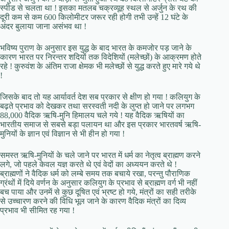
स्पीड से चलता था ! इसका मतलब चक्रव्यूह स्थल से अर्जुन के रथ की
दूरी कम से कम 600 किलोमीटर जरूर रही होगी तभी उन्हें 12 घंटे के
अंदर बुलाया जाना असंभव था !
भविष्य पुराण के अनुसार इस युद्ध के बाद भारत के कमजोर पड़ जाने के
कारण भारत पर निरन्तर शदियों तक विदेशियों (मलेच्छों) के आक्रमण होते
रहे ! कुरुवंश के अंतिम राजा क्षेमक भी मलेच्छों से युद्ध करते हुए मारे गये थे
!
जिसके बाद तो यह आर्यावर्त देश सब प्रकार से क्षीण हो गया ! कलियुग के
बढ़ते प्रभाव को देखकर तथा सरस्वती नदी के लुप्त हो जाने पर लगभग
88,000 वैदिक ऋषि-मुनि हिमालय चले गये ! यह वैदिक ऋषियों का
भारतीय समाज से सबसे बड़ा पलायन था और इस प्रकार भारतवर्ष ऋषि-
मुनियों के ज्ञान एवं विज्ञान से भी हीन हो गया !
समस्त ऋषि-मुनियों के चले जाने पर भारत में धर्म का नेतृत्व ब्राह्मण करने
लगे, जो पहले केवल यज्ञ करते थे एवं वेदों का अध्ययन करते थे !
ब्राह्मणों ने वैदिक धर्म को लम्बे समय तक बचाये रखा, परन्तु पौराणिक
ग्रंथों में दिये वर्णन के अनुसार कलियुग के प्रभाव से ब्राह्मण वर्ग भी नहीं
बच पाया और उनमें से कुछ दूषित एवं भ्रष्ट हो गये, मंत्रों का सही तरीके
से उच्चारण करने की विधि भूल जाने के कारण वैदिक मंत्रों का दिव्य
प्रभाव भी सीमित रह गया !