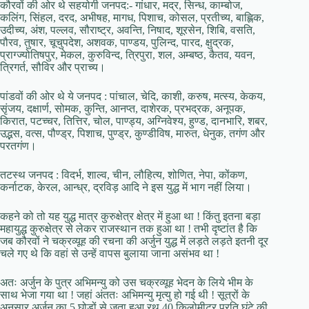
कौरवों की ओर थे सहयोगी जनपद:- गांधार, मद्र, सिन्ध, काम्बोज,
कलिंग, सिंहल, दरद, अभीषह, मागध, पिशाच, कोसल, प्रतीच्य, बाह्लिक,
उदीच्य, अंश, पल्लव, सौराष्ट्र, अवन्ति, निषाद, शूरसेन, शिबि, वसति,
पौरव, तुषार, चूचुपदेश, अशवक, पाण्डय, पुलिन्द, पारद, क्षुद्रक,
प्राग्ज्योतिषपुर, मेकल, कुरुविन्द, त्रिपुरा, शल, अम्बष्ठ, कैतव, यवन,
त्रिगर्त, सौविर और प्राच्य।
पांडवों की ओर थे ये जनपद : पांचाल, चेदि, काशी, करुष, मत्स्य, केकय,
सृंजय, दक्षार्ण, सोमक, कुन्ति, आनप्त, दाशेरक, प्रभद्रक, अनूपक,
किरात, पटच्चर, तित्तिर, चोल, पाण्ड्य, अग्निवेश्य, हुण्ड, दानभारि, शबर,
उद्भस, वत्स, पौण्ड्र, पिशाच, पुण्ड्र, कुण्डीविष, मारुत, धेनुक, तगंण और
परतगंण।
तटस्थ जनपद : विदर्भ, शाल्व, चीन, लौहित्य, शोणित, नेपा, कोंकण,
कर्नाटक, केरल, आन्ध्र, द्रविड़ आदि ने इस युद्ध में भाग नहीं लिया।
कहने को तो यह युद्ध मात्र कुरुक्षेत्र क्षेत्र में हुआ था ! किंतु इतना बड़ा
महायुद्ध कुरुक्षेत्र से लेकर राजस्थान तक हुआ था ! तभी दृष्टांत है कि
जब कौरवों ने चक्रव्यूह की रचना की अर्जुन युद्ध में लड़ते लड़ते इतनी दूर
चले गए थे कि वहां से उन्हें वापस बुलाया जाना असंभव था !
अतः अर्जुन के पुत्र अभिमन्यु को उस चक्रव्यूह भेदन के लिये भीम के
साथ भेजा गया था ! जहां अंततः अभिमन्यु मृत्यु हो गई थी ! सूत्रों के
अनुसार अर्जुन का 5 घोड़ों से जुता हुआ रथ 40 किलोमीटर प्रति घंटे की