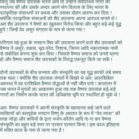
किंतु जब वैष्णव उपासक भारत आये तो उन्होंने सर्वप्रथम नगरों की
स्थापना की और उसके अन्दर अपने भोग विलास के लिए भारत के
प्राकृतिक संसाधनों पर कब्जा और उसका दोहन आरम्भ कर दिया !
क्योंकि प्राकृतिक संसाधनों को शैव उपासना अपना आराध्य मानते थे !
अत शैव उपासना ने वैष्णो का खुलकर विरोध किया और बहुत बड़े-बड़े युद्ध
हुये ! जिन्हें देव असुर संग्राम के नाम से जाना गया !
परिणाम यह हुआ के भगवान शिव की उपासना करने वाले शैव उपासकों को
वैष्णव ने असुर, राक्षस, भूत-प्रेत, पिशाच, जिनन आदि नकारात्मक नामों
से संबोधित करना शुरू कर दिया ! जिससे वैष्णव समाज को उनसे घ्रणा
हो और वैष्णव समाज शैव उपासकों के विरुद्ध एकजुट किये जा सकें !
दोनों उपासकों के बीच सभ्यता और संस्कृति का यह युद्ध काफी लंबे समय
तक चला ! क्योंकि शैव उपासक जंगलों में बिखरे थे अतः अप्रशिक्षित
अवस्था में वह प्रशिक्षित वैष्णव योद्धाओं से नहीं जीत पाये ! कालांतर में
जब भारत में मुगलों का आक्रमण हुआ तब तक वैष्णव उपासक बड़े-बड़े
नगरों का निर्माण करके भारत की अधिकांश भूमि पर स्थापित हो चुके थे !
अतः वैष्णव उपासकों ने अपनी संस्कृति के महामानव कहे जाने वाले
व्यक्तियों को बलपूर्वक भगवान विष्णु के अवतार के रूप में “वेद व्यास” की
तरह जोड़ा और कवियों के द्वारा भजन-कीर्तन आदि गा-गा कर वैष्णव
संस्कृति का बहुत बड़े स्तर पर प्रचार प्रसार किया ! इस काल इतिहास
में भक्ति काल के नाम से जाना गया है !