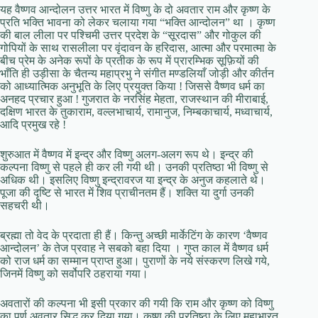
यह वैष्णव आन्दोलन उत्तर भारत में विष्णु के दो अवतार राम और कृष्ण के
प्रति भक्ति भावना को लेकर चलाया गया “भक्ति आन्दोलन” था । कृष्ण
की बाल लीला पर पश्चिमी उत्तर प्रदेश के “सूरदास” और गोकुल की
गोपियों के साथ रासलीला पर वृंदावन के हरिदास, आत्मा और परमात्मा के
बीच प्रेम के अनेक रूपों के प्रतीक के रूप में प्रारम्भिक सूफ़ियों की
भाँति ही उड़ीसा के चैतन्य महाप्रभु ने संगीत मण्डलियाँ जोड़ी और कीर्तन
को आध्यात्मिक अनुभूति के लिए प्रयुक्त किया ! जिससे वैष्णव धर्म का
अनहद प्रचार हुआ ! गुजरात के नरसिंह मेहता, राजस्थान की मीराबाई,
दक्षिण भारत के तुकाराम, वल्लभाचार्य, रामानुज, निम्बकाचार्य, मध्वाचार्य,
आदि प्रमुख रहे !
शुरुआत में वैष्णव में इन्द्र और विष्णु अलग-अलग रूप थे। इन्द्र की
कल्पना विष्णु से पहले ही कर ली गयी थी। उनकी प्रतिष्ठा भी विष्णु से
अधिक थी। इसलिए विष्णु इन्द्रावरज या इन्द्र के अनुज कहलाते थे।
पूजा की दृष्टि से भारत में शिव प्राचीनतम हैं। शक्ति या दुर्गा उनकी
सहचरी थी।
ब्रह्मा तो वेद के प्रदाता ही हैं। किन्तु अच्छी मार्केटिंग के कारण ‘वैष्णव
आन्दोलन’ के तेज प्रवाह ने सबको बहा दिया । गुप्त काल में वैष्णव धर्म
को राज धर्म का सम्मान प्राप्त हुआ। पुराणों के नये संस्करण लिखे गये,
जिनमें विष्णु को सर्वोपरि ठहराया गया।
अवतारों की कल्पना भी इसी प्रकार की गयी कि राम और कृष्ण को विष्णु
का पूर्ण अवतार सिद्ध कर दिया गया। कृष्ण की प्रतिष्ठा के लिए महाभारत