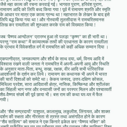
जैसे महा काव्य की रचना करवाई गई। भागवत पुराण, हरिवंश पुराण,
रामायण आदि को लिपि बध्द किया गया ! पूर्व में रामायण श्रुति और स्मृति
के आधार पर मात्र एक काव्य ग्रन्थ था ! महाभारत के लेखन के बाद इसे
लिपि बद्ध किया गया था ! और गोस्वामी तुलसीदास ने रामचरितमानस
लिख कर रामलीला की शुरुआत करके राम को विख्यात किया !
जब ‘वैष्णव आन्दोलन’ प्रारम्भ हुआ तो पलड़ा “कृष्ण” का ही भारी था।
परन्तु “राम कथा” में काव्यात्मक तत्वों की प्रधानता के कारण रामलीला
के प्रभाव में विवेकशील वर्ग में रामचरित को कहीं अधिक सम्मान दिया ।
एकपत्नीव्रत, जनकल्याण और शौर्य के साथ दया, धर्म, विनय आदि में
विश्वास रखने वाली जनता ने रामचरित में अपनी-अपनी आयु और स्थिति
के अनुसार माता-पिता, बन्धु, सखा, रक्षक, वीर आदि सभी पारिवारिक
आदर्शजनों के दर्शन कर लिये। रामायण का कथानक भी अपने में भारत
की चारों दिशाओं को समेटे था। केकय जनपद, उत्तर-दक्षिण कोसल,
मिथिला प्रदेश, सारा आदिवासी क्षेत्र, नासिक, किष्किन्धा और श्रीलंका
का सिंहली भाग नगर और वनवासी जनों का परस्पर मिलन और पश्चात्वर्ती
शैव-वैष्णव संघर्ष की पूर्व छाया भी। बस राम की कथा घर-घर में फैल
गयी।
और ‘शैव सम्प्रदायों’ पाशुपत, कालामुख, लकुलीश, लिंगायत, और शाक्त
दर्शन की रुक्षता और नीरसता से त्रस्त तथा असंगठित होने के कारण
“शैव साहित्य” को समाज ने एक किनारे ढकेल कर “वैष्णव भक्ति” को
अच्छी मार्केटिंग कर घर-घर पहुँचाया गया और पुरातन “शैव साहित्य” विश्व