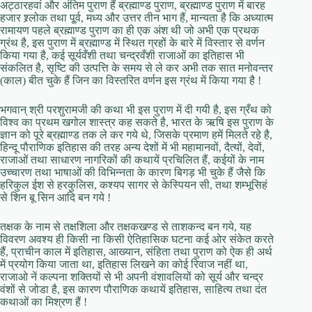
अट्ठारहवां और अंतिम पुराण हैं ब्रह्माण्ड पुराण, ब्रह्माण्ड पुराण में बारह
हजार श्र्लोक तथा पू्र्व, मध्य और उत्तर तीन भाग हैं, मान्यता है कि अध्यात्म
रामायण पहले ब्रह्माण्ड पुराण का ही एक अंश थी जो अभी एक प्रथक
ग्रंथ है, इस पुराण में ब्रह्माण्ड में स्थित ग्रहों के बारे में विस्तार से वर्णन
किया गया है, कई सूर्यवँशी तथा चन्द्रवँशी राजाओं का इतिहास भी
संकलित है, सृष्टि की उत्पत्ति के समय से ले कर अभी तक सात मनोवन्तर
(काल) बीत चुके हैं जिन का विस्तरित वर्णन इस ग्रंथ में किया गया है !
भगवान् श्री परशुरामजी की कथा भी इस पुराण में दी गयी है, इस ग्रँथ को
विश्व का प्रथम खगोल शास्त्र कह सकते है, भारत के ऋषि इस पुराण के
ज्ञान को पूरे ब्रह्माण्ड तक ले कर गये थे, जिसके प्रमाण हमें मिलते रहे है,
हिन्दू पौराणिक इतिहास की तरह अन्य देशों में भी महामानवों, दैत्यों, देवों,
राजाओं तथा साधारण नागरिकों की कथायें प्रचिलित हैं, कईयों के नाम
उच्चारण तथा भाषाओं की विभिन्नता के कारण बिगड़ भी चुके हैं जैसे कि
हरिकुल ईश से हरकुलिस, कश्यप सागर से केस्पियन सी, तथा शम्भूसिहं
से शिन बू सिन आदि बन गये !
तक्षक के नाम से तक्षशिला और तक्षकखण्ड से ताशकन्द बन गये, यह
विवरण अवश्य ही किसी ना किसी ऐतिहासिक घटना कई ओर संकेत करते
हैं, प्राचीन काल में इतिहास, आख्यान, संहिता तथा पुराण को ऐक ही अर्थ
में प्रयोग किया जाता था, इतिहास लिखने का कोई रिवाज नहीं था,
राजाओ नें कल्पना शक्तियों से भी अपनी वंशावलियों को सूर्य और चन्द्र
वंशों से जोडा है, इस कारण पौराणिक कथायें इतिहास, साहित्य तथा दंत
कथाओं का मिश्रण हैं !