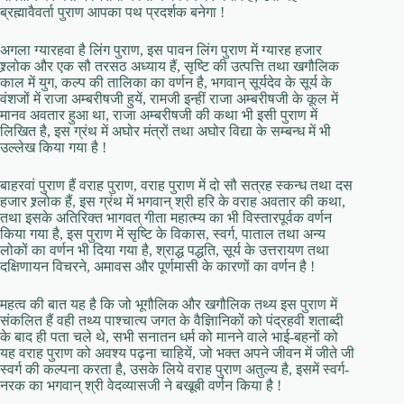
ब्रह्मावैवर्ता पुराण आपका पथ प्रदर्शक बनेगा !
अगला ग्यारहवा है लिंग पुराण, इस पावन लिंग पुराण में ग्यारह हजार
श्र्लोक और एक सौ तरसठ अध्याय हैं, सृष्टि की उत्पत्ति तथा खगौलिक
काल में युग, कल्प की तालिका का वर्णन है, भगवान् सूर्यदेव के सूर्य के
वंशजों में राजा अम्बरीषजी हुयें, रामजी इन्हीं राजा अम्बरीषजी के कूल में
मानव अवतार हुआ था, राजा अम्बरीषजी की कथा भी इसी पुराण में
लिखित है, इस ग्रंथ में अघोर मंत्रों तथा अघोर विद्या के सम्बन्ध में भी
उल्लेख किया गया है !
बाहरवां पुराण हैं वराह पुराण, वराह पुराण में दो सौ सत्रह स्कन्ध तथा दस
हजार श्र्लोक हैं, इस ग्रंथ में भगवान् श्री हरि के वराह अवतार की कथा,
तथा इसके अतिरिक्त भागवत् गीता महात्म्य का भी विस्तारपूर्वक वर्णन
किया गया है, इस पुराण में सृष्टि के विकास, स्वर्ग, पाताल तथा अन्य
लोकों का वर्णन भी दिया गया है, श्राद्ध पद्धति, सूर्य के उत्तरायण तथा
दक्षिणायन विचरने, अमावस और पूर्णमासी के कारणों का वर्णन है !
महत्व की बात यह है कि जो भूगौलिक और खगौलिक तथ्य इस पुराण में
संकलित हैं वही तथ्य पाश्चात्य जगत के वैज्ञिानिकों को पंद्रहवी शताब्दी
के बाद ही पता चले थे, सभी सनातन धर्म को मानने वाले भाई-बहनों को
यह वराह पुराण को अवश्य पढ़ना चाहियें, जो भक्त अपने जीवन में जीते जी
स्वर्ग की कल्पना करता है, उसके लिये वराह पुराण अतुल्य है, इसमें स्वर्ग-
नरक का भगवान् श्री वेदव्यासजी ने बखूबी वर्णन किया है !