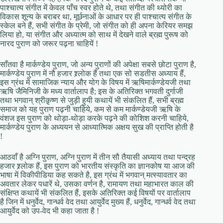
पाश्चात्य संगीत में केवल पाँच स्वर होते थे, तथा संगीत की थ्योरी का
विकास शून्य के बराबर था, मूर्छनाओं के आधार पर ही पाश्चात्य संगीत के
स्केल बने हैं, सभी संगीत के प्रेमी, जो संगीत को ही अपना केरियर समझ
लिया हो, या संगीत और अध्यात्म को साथ में देखने वाले ब्रह्म पुरूष को
नारद पुराण को जरूर पढ़ना चाहियें !
साँतवा है मार्कण्डेय पुराण, जो अन्य पुराणों की अपेक्षा सबसे छोटा पुराण है,
मार्कण्डेय पुराण में नौ हजार श्र्लोक हैं तथा एक सो सडतीस अध्याय हैं,
इस ग्रंथ में सामाजिक न्याय और योग के विषय में ऋषिमार्कण्डेयजी तथा
ऋषि जैमिनिजी के मध्य वार्तालाप है; इस के अतिरिक्त भगवती दुर्गाजी
तथा भगवान् श्रीक़ृष्ण से जुड़ी हुयी कथायें भी संकलित हैं, सभी ब्रह्म
समाज को यह पुराण पढ़नी चाहिये, कम से कम मार्कण्डेयजी ऋषि के
वंशज इस पुराण को थोड़ा-थोड़ा करके पढ़ने की कोशिश करनी चाहिये,
मार्कण्डेय पुराण के अध्ययन से आध्यात्मिक अक्षय सुख की प्राप्ति होती है
!
आठवाँ है अग्नि पुराण, अग्नि पुराण में तीन सौ तैयासी अध्याय तथा पन्द्रह
हजार श्र्लोक हैं, इस पुराण को भारतीय संस्कृति का ज्ञानकोष या आज की
भाषा में विकीपीडिया कह सकते है, इस ग्रंथ में भगवान् मत्स्यावतार का
अवतार लेकर पधारें थे, उसका वर्णन है, रामायण तथा महाभारत काल की
संक्षिप्त कथायें भी संकलित हैं, इसके अतिरिक्त कई विषयों पर वार्तालाप
है जिन में धनुर्वेद, गान्धर्व वेद तथा आयुर्वेद मुख्य हैं, धनुर्वेद, गान्धर्व वेद तथा
आयुर्वेद को उप-वेद भी कहा जाता है !