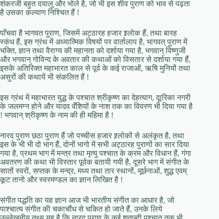
शंकरजी बहुत दयालु और भोले है, जो भी इस शीव पुराण को भाव से पढ़ता
है उसका कल्याण निश्चित हैं !
पाँचवा है भागवत पुराण, जिसमें अट्ठारह हजार श्र्लोक हैं, तथा बारह
स्कंध हैं, इस ग्रंथ में अध्यात्मिक विषयों पर वार्तालाप है, भागवत् पुराण में
भक्ति, ज्ञान तथा वैराग्य की महानता को दर्शाया गया है, भगवान् विष्णुजी
और भगवान् गोविन्द के अवतार की कथाओं को विसतार से दर्शाया गया हैं,
इसके अतिरिक्त महाभारत काल से पूर्व के कई राजाओं, ऋषि मुनियों तथा
असुरों की कथायें भी संकलित हैं !
इस ग्रंथ में महाभारत युद्ध के पश्चात श्रीकृष्ण का देहत्याग, दूारिका नगरी
के जलमग्न होने और यादव वँशियों के नाश तक का विवरण भी दिया गया है
! भगवान् श्रीकृष्ण के नाम की ही महिमा है !
नारद पुराण छठा पुराण हैं जो पच्चीस हजार श्र्लोकों से अलंकृत है, तथा
इस के भी भी दो भाग हैं, दोनों भागो में सभी अट्ठारह पुराणों का सार दिया
गया है, प्रथम भाग में मन्त्र तथा मृत्यु पश्चात के क्रम और विधान हैं, गंगा
अवतरण की कथा भी विस्तार पूर्वक बतायी गयी है, दूसरे भाग में संगीत के
सातों स्वरों, सप्तक के मन्द्र, मध्य तथा तार स्थानों, मूर्छनाओं, शुद्ध एवम्
कूट तानो और स्वरमण्डल का ज्ञान लिखित है !
संगीत पद्धति का यह ज्ञान आज भी भारतीय संगीत का आधार है, जो
पाश्चात्य संगीत की चकाचौंध से चकित हो जाते हैं, उनके लिये
उल्लेखनीय तथ्य यह है कि नारद पुराण के कई शताब्दी पश्चात तक भी