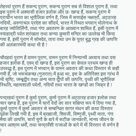
तेहरवां पुराण हैं सकन्द पुराण, सकन्द पुराण सब से विशाल पुराण है, तथा
इस पुराण में अक्यासी हजार श्र्लोक और छः खण्ड हैं, सकन्द पुराण में
प्राचीन भारत का भूगौलिक वर्णन है, जिस में सत्ताईस नक्षत्रों, अट्ठारह
नदियों, अरुणाचल प्रदेश का सौंदर्य, भारत में स्थित भगवान् भोलेनाथ के
बारह ज्योतिर्लिंगों, तथा गंगा अवतरण के आख्यान शामिल हैं, इसी पुराण में
स्याहाद्री पर्वत श्रंखला तथा कन्या कुमारी मन्दिर का उल्लेख भी किया
गया है, इसी पुराण में सोमदेव, तारा तथा उन के पुत्र बुद्ध ग्रह की उत्पत्ति
की अलंकारमयी कथा भी है !
चौदहवां पुराण है वामन पुराण, वामन पुराण में निन्यानवें अध्याय तथा दस
हजार श्र्लोक हैं, एवम् दो खण्ड हैं, इस पुराण का केवल प्रथम खण्ड ही
उप्लब्द्ध है, इस पुराण में भगवान् के वामन अवतार की कथा विस्तार से कही
गयी हैं, जो भरूचकच्छ (गुजरात) में हुआ था, इस के अतिरिक्त इस ग्रंथ में
भी सृष्टि, जम्बूदूीप तथा अन्य सात दूीपों की उत्पत्ति, पृथ्वी की भूगौलिक
स्थिति, महत्वशाली पर्वतों, नदियों तथा भारत के खण्डों का जिक्र है !
पन्द्रहवां पुराण है कुर्मा पुराण, कुर्मा पुराण में अट्ठारह हजार श्र्लोक तथा
चार खण्ड हैं, इस पुराण में चारों वेदों का सार संक्षिप्त रूप में दिया गया है,
कुर्मा पुराण में कुर्मा अवतार से सम्बन्धित सागर मंथन की कथा विस्तार
पूर्वक लिखी गयी है, इस में ब्रह्माजी, शिवजी, विष्णुजी, पृथ्वी माता, गंगा
मैया की उत्पत्ति, चारों युगों के बारे में सटीक जानकारी, मानव जीवन के
चार आश्रम धर्मों, तथा चन्द्रवँशी राजाओं के बारे में भी विस्तार से वर्णन है
!