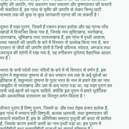
सृष्टि की उत्पत्ति, गंगा अवतरण तथा रामायण और कृष्णावतार की कथायें
भी संकलित हैं, इस ग्रंथ से सृष्टि की उत्पत्ति से लेकर सिन्धु घाटी
सभ्यता तक की कुछ ना कुछ जानकारी प्राप्त की जा सकती है !
दूसरा हैं पद्म पुराण, जिसमें हैं पचपन हजार श्र्लोक और यह ग्रन्थ पाँच
खण्डों में विभाजित किया गया है, जिनके नाम सृष्टिखण्ड, स्वर्गखण्ड,
उत्तरखण्ड, भूमिखण्ड तथा पातालखण्ड हैं, इस ग्रंथ में पृथ्वी आकाश,
तथा नक्षत्रों की उत्पति के बारे में विस्तार से उल्लेख किया गया है, चार
प्रकार से जीवों की उत्पत्ति होती है जिन्हें उदिभज, स्वेदज, अणडज तथा
जरायुज की श्रेणी में रखा गया है, यह वर्गीकरण पूर्णतया वैज्ञानिक आधार
पर है !
भारत के सभी पर्वतों तथा नदियों के बारे में भी विस्तार से वर्णन है, इस
पुराण में शकुन्तला दुष्यन्त से ले कर भगवान राम तक के कई पूर्वजों का
इतिहास है, शकुन्तला दुष्यन्त के पुत्र भरत के नाम से हमारे देश का नाम
जम्बूदीप से भरतखण्ड और उस के बाद भारत पडा था, यह पद्म पुराण हम
सभी भाई-बहनों को पढ़ना चाहियें, क्योंकि इस पुराण में हमारे भूगौलिक
और आध्यात्मिक वातावरण का विस्तृत वर्णन मिलता है !
तीसरा पुराण हैं विष्णु पुराण, जिसमें छः अँश तथा तेइस हजार श्र्लोक हैं,
इस ग्रंथ में भगवान् श्री विष्णुजी, बालक ध्रुवजी, तथा कृष्णावतार की
कथायें संकलित हैं, इस के अतिरिक्त सम्राट पृथुजी की कथा भी शामिल
है, जिसके कारण हमारी धरती का नाम पृथ्वी पडा था, इस पुराण में
सू्र्यवँशीयों तथा चन्द्रवँशीयों राजाओं का सम्पूर्ण इतिहास है !