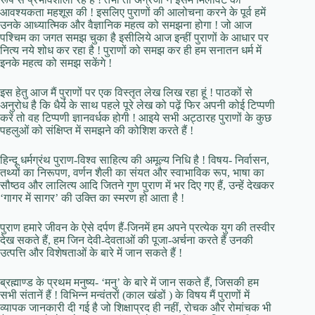
आवश्यकता महशूस की ! इसलिए पुराणों की आलोचना करने के पूर्व हमें
उनके आध्यात्मिक और वैज्ञानिक महत्व को समझना होगा ! जो आज
पश्चिम का जगत समझ चुका है इसीलिये आज इन्हीं पुराणों के आधार पर
नित्य नये शोध कर रहा है ! पुराणों को समझ कर ही हम सनातन धर्म में
इनके महत्व को समझ सकेंगे !
इस हेतु आज मैं पुराणों पर एक विस्तृत लेख लिख रहा हूं ! पाठकों से
अनुरोध है कि धैर्य के साथ पहले पूरे लेख को पढ़ें फिर अपनी कोई टिप्पणी
करें तो वह टिप्पणी ज्ञानवर्धक होगी ! आइये सभी अट्ठारह पुराणों के कुछ
पहलुओं को संक्षिप्त में समझने की कोशिश करते हैं !
हिन्दू धर्मग्रंथ पुराण-विश्व साहित्य की अमूल्य निधि है ! विषय- निर्वासन,
तथ्यों का निरूपण, वर्णन शैली का संयत और स्वाभाविक रूप, भाषा का
सौष्ठव और लालित्य आदि जितने गुण पुराण में भर दिए गए हैं, उन्हें देखकर
‘गागर में सागर’ की उक्ति का स्मरण हो आता है !
पुराण हमारे जीवन के ऐसे दर्पण हैं-जिनमें हम अपने प्रत्येक युग की तस्वीर
देख सकते हैं, हम जिन देवी-देवताओं की पूजा-अर्चना करते हैं उनकी
उत्पत्ति और विशेषताओं के बारे में जान सकते हैं !
ब्रह्माण्ड के प्रथम मनुष्य- ‘मनु’ के बारे में जान सकते हैं, जिसकी हम
सभी संतानें हैं ! विभिन्न मन्वंतरों (काल खंडों ) के विषय मैं पुराणों में
व्यापक जानकारी दी गई है जो शिक्षाप्रद ही नहीं, रोचक और रोमांचक भी