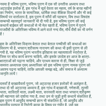
नवमा है भविष्य पुराण, भविष्य पुराण में एक सौ उनतीस अध्याय तथा
अट्ठाईस श्र्लोक हैं, इस ग्रंथ में सूर्य देवता का महत्व, वर्ष के बारह महीनों
का निर्माण, भारत के सामाजिक, धार्मिक तथा शैक्षिक विधानों और भी कई
विषयों पर वार्तालाप है, इस पुराण में साँपों की पहचान, विष तथा विषदंश
सम्बन्धी महत्वपूर्ण जानकारी भी दी गयी है, इस भविष्य पुराण की कई
कथायें बाईबल की कथाओं से भी मेल खाती हैं, भविष्य पुराण में पुराने
राजवँशों के अतिरिक्त भविष्य में आने वाले नन्द वँश, मौर्य वँशों का भी वर्णन
है !
इस के अतिरिक्त विक्रम बेताल तथा बेताल पच्चीसी की कथाओं का
विवरण भी है, भगवान् श्रीसत्य नारायण की कथा भी इसी पुराण से ली
गयी है, यह भविष्य पुराण भारतीय इतिहास का महत्वशाली स्त्रोत्र है,
जिस पर शोध कार्य करना चाहिये, और इसके उपदेश हर आज के क्षात्र-
क्षात्राओं को पढ़ाना चाहिये, और प्रथम क्लास से ही, शिक्षा से जुड़े
समस्त अध्यापक एवम् अध्यापिका को इस भविष्य पुराण नामक पुराण को
अवश्य पढ़ना चाहियें, ताकि आपकी समझ बढे, और समाज में अध्यात्म
जागृति लायें !
दसवाँ है ब्रह्मावैवर्ता पुराण, जो अट्ठारह हजार श्र्लोकों से अलंकृत है,
तथा दो सौ अट्ठारह अध्याय हैं, इस ग्रंथ में ब्रह्माजी, गणेशजी, तुल्सी
भाता, सावित्री माता, लक्ष्मी माता, सरस्वती माता तथा भगवान् श्रीकृष्ण
की महानता को दर्शाया गया है, तथा उन से जुड़ी हुयी कथायें संकलित हैं,
इस पुराण में आयुर्वेद सम्बन्धी ज्ञान भी संकलित है, जो आयुर्वेद और
भारतीय परम्परा में निरोगी काया के विषय पर गंभीर है, उसे यह