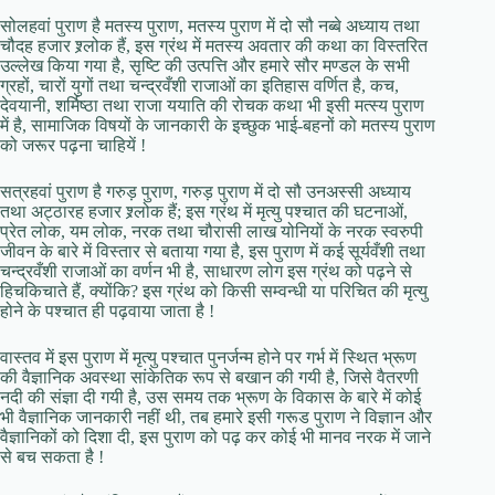
सोलहवां पुराण है मतस्य पुराण, मतस्य पुराण में दो सौ नब्बे अध्याय तथा
चौदह हजार श्र्लोक हैं, इस ग्रंथ में मतस्य अवतार की कथा का विस्तरित
उल्लेख किया गया है, सृष्टि की उत्पत्ति और हमारे सौर मण्डल के सभी
ग्रहों, चारों युगों तथा चन्द्रवँशी राजाओं का इतिहास वर्णित है, कच,
देवयानी, शर्मिष्ठा तथा राजा ययाति की रोचक कथा भी इसी मत्स्य पुराण
में है, सामाजिक विषयों के जानकारी के इच्छुक भाई-बहनों को मतस्य पुराण
को जरूर पढ़ना चाहियें !
सत्रहवां पुराण है गरुड़ पुराण, गरुड़ पुराण में दो सौ उनअस्सी अध्याय
तथा अट्ठारह हजार श्र्लोक हैं; इस ग्रंथ में मृत्यु पश्चात की घटनाओं,
प्रेत लोक, यम लोक, नरक तथा चौरासी लाख योनियों के नरक स्वरुपी
जीवन के बारे में विस्तार से बताया गया है, इस पुराण में कई सूर्यवँशी तथा
चन्द्रवँशी राजाओं का वर्णन भी है, साधारण लोग इस ग्रंथ को पढ़ने से
हिचकिचाते हैं, क्योंकि? इस ग्रंथ को किसी सम्वन्धी या परिचित की मृत्यु
होने के पश्चात ही पढ़वाया जाता है !
वास्तव में इस पुराण में मृत्यु पश्चात पुनर्जन्म होने पर गर्भ में स्थित भ्रूण
की वैज्ञानिक अवस्था सांकेतिक रूप से बखान की गयी है, जिसे वैतरणी
नदी की संज्ञा दी गयी है, उस समय तक भ्रूण के विकास के बारे में कोई
भी वैज्ञानिक जानकारी नहीं थी, तब हमारे इसी गरूड पुराण ने विज्ञान और
वैज्ञानिकों को दिशा दी, इस पुराण को पढ़ कर कोई भी मानव नरक में जाने
से बच सकता है !