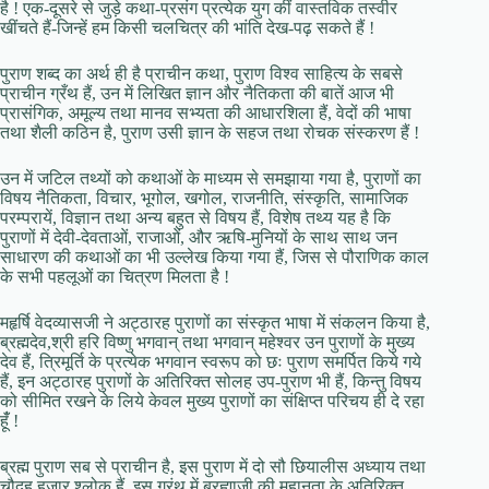
है ! एक-दूसरे से जुड़े कथा-प्रसंग प्रत्येक युग कीं वास्तविक तस्वीर
खींचते हैं-जिन्हें हम किसी चलचित्र की भांति देख-पढ़ सकते हैं !
पुराण शब्द का अर्थ ही है प्राचीन कथा, पुराण विश्व साहित्य के सबसे
प्राचीन ग्रँथ हैं, उन में लिखित ज्ञान और नैतिकता की बातें आज भी
प्रासंगिक, अमूल्य तथा मानव सभ्यता की आधारशिला हैं, वेदों की भाषा
तथा शैली कठिन है, पुराण उसी ज्ञान के सहज तथा रोचक संस्करण हैं !
उन में जटिल तथ्यों को कथाओं के माध्यम से समझाया गया है, पुराणों का
विषय नैतिकता, विचार, भूगोल, खगोल, राजनीति, संस्कृति, सामाजिक
परम्परायें, विज्ञान तथा अन्य बहुत से विषय हैं, विशेष तथ्य यह है कि
पुराणों में देवी-देवताओं, राजाओं, और ऋषि-मुनियों के साथ साथ जन
साधारण की कथाओं का भी उल्लेख किया गया हैं, जिस से पौराणिक काल
के सभी पहलूओं का चित्रण मिलता है !
महृर्षि वेदव्यासजी ने अट्ठारह पुराणों का संस्कृत भाषा में संकलन किया है,
ब्रह्मदेव,श्री हरि विष्णु भगवान् तथा भगवान् महेश्वर उन पुराणों के मुख्य
देव हैं, त्रिमूर्ति के प्रत्येक भगवान स्वरूप को छः पुराण समर्पित किये गये
हैं, इन अट्ठारह पुराणों के अतिरिक्त सोलह उप-पुराण भी हैं, किन्तु विषय
को सीमित रखने के लिये केवल मुख्य पुराणों का संक्षिप्त परिचय ही दे रहा
हूंँ !
ब्रह्म पुराण सब से प्राचीन है, इस पुराण में दो सौ छियालीस अध्याय तथा
चौदह हजार श्र्लोक हैं, इस ग्रंथ में ब्रह्माजी की महानता के अतिरिक्त