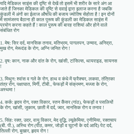
यदि मेडिकल साइंस की दृष्टि से देखें तो इसमें भी शरीर के सारे अंग आ
जाते हैं जिनका मेडिकल की दृष्टि से दवाई द्वारा इलाज करना है जबकि
कुंडली में अंगों का ईलाज औषधि की बजाय ज्योतिष सेहोता है ! इन दोनों
में सामंजस्य बैठाना ही काल पुरूष की कुंडली का मेडिकल साइंस में
प्रयोग करना कहते हैं ! काल पुरूष की बारह राशियां और होने वाले
संबंधित रोग
1. मेष: सिर दर्द, मानसिक तनाव, मतिभ्रम, पागलपन, उन्माद, अनिद्रा,
मुख रोग, मेरूदंड के रोग, अग्नि जनित रोग !
2. वृष: कान, नाक और दांत के रोग, खांसी, टांसिल्स, थायराइड, सायनस
!
3. मिथुन: श्वांस व गले के रोग, हाथ व कंधे में फ्रैक्चर, लकवा, तंत्रिका
तंत्र रोग, पक्षाघात, मिर्गी, टीबी., फेफड़ों में संक्रमण, मज्जा के रोग,
अस्थमा !
4. कर्क: हृदय रोग, रक्त विकार, स्तन कैंसर (गांठ), फेफड़ों व पसलियों
के रोग, खांसी, जुकाम, छाती में दर्द, ज्वर, मानसिक रोग व तनाव !
5. सिंह: रक्त, उदर, वायु विकार, मेद वृद्धि, ल्यूकेमिया, एनीमिया, रक्तचाप
(बी. पी.), अस्थि रोग (पीठ, कमर, जोड़ों व घुटनों के दर्द आदि) पेट दर्द,
तिल्ली रोग, बुखार, हृदय रोग !