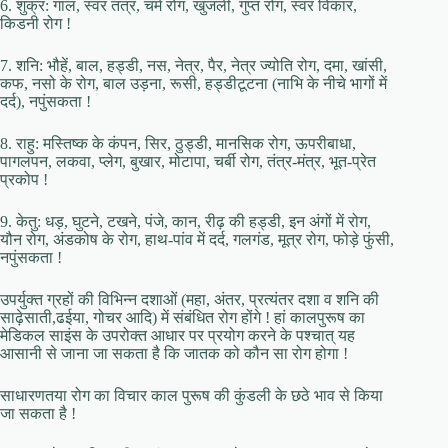
6. शुक्र: गाल, स्वर तंत्र, चर्म रोग, खुजली, गुप्त रोग, स्वर विकार,
किडनी रोग !
7. शनि: भौहें, बाल, हड्डी, नस, नेत्र, पैर, नेत्र ज्योति रोग, दमा, खांसी,
कफ, नसो के रोग, बाल उड़ना, रूसी, हड्डीटूटना (नाभि के नीचे भागों में
दर्द), नपुंसकता !
8. राहु: मस्तिष्क के कंपन, सिर, ठुड्डी, मानसिक रोग, ऊपरीबाधा,
पागलपन, लकवा, प्लेग, बुखार, मोटापा, चर्बी रोग, तंत्र-मंत्र, भूत-प्रेत
प्रकोप !
9. केतु: धड़, घुटने, टखने, पंजे, कान, रीढ़ की हड्डी, इन अंगों में रोग,
यौन रोग, अंडकोष के रोग, हाथ-पांव में दर्द, गलगंड, मूत्र रोग, फोड़े फुंसी,
नपुंसकता !
उपर्युक्त ग्रहों की विभिन्न दशाओं (महा, अंतर, प्रत्यंतर दशा व शनि की
साढ़ेसाती,ढईया, गोचर आदि) में संबंधित रोग होंगे ! हां कालपुरूष का
मेडिकल साइंस के उपरोक्त आधार पर प्रयोग करने के पश्चात् यह
आसानी से जाना जा सकता है कि जातक को कौन सा रोग होगा !
साधारणतया रोग का विचार काल पुरूष की कुंडली के छठे भाव से किया
जा सकता है !