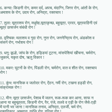
6. कन्या: किडनी रोग, कमर दर्द, अपच, मंदाग्नि, जिगर रोग, आंतों के रोग,
अमाशय के रोग, उदय रोग, अनिद्रा, रक्तचाप !
7. तुला: मूत्राशय रोग, मधुमेह,मूत्रकृच्छ, बहुमूत्र, प्रदर, मूत्रवाहिनी एवं
मूत्र उत्सर्जन संबंधी रोग !
8. वृश्चिक: मलाशय व गुदा रोग, गुप्त रोग, जननेन्द्रिय रोग, अंडकोश व
संसर्ग रोग, गर्भाशय रोग !
9. धनु: कूल्हे, जांघ के रोग, हड्डियां टूटना, मांसपेशियां खींचना, चर्मरोग,
जुकाम, यकृत दोष, ऋतु विकार !
10. मकर: घुटनों के रोग, पिंडली रोग, चर्मरोग, वात व शीत रोग, रक्तचाप
रोग !
11. कुंभ: मानसिक व जलोदर रोग, ऐंठन, गर्मी रोग, टखना हड्डी रोग,
संक्रामक रोग !
12. मीन: मूत्र उत्सर्जन, पेशाब में जलन, रूक-रूक कर आना, साफ न
आना या बहुमूत्रता, किडनी रोग, पैर, पंजे, तलवे व एड़ी के रोग जैसे-एड़ी
में पानी भर जाना ! मानसिक तनाव, अनिद्रा, एलर्जी, चर्म रोग,
रक्तविकार, आमवात, ग्रंथि रोग, गठिया रोग !