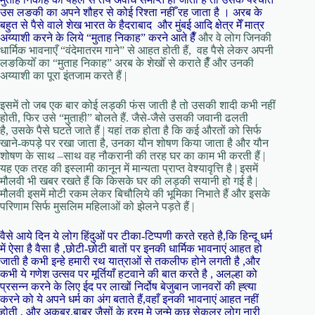
उस लङकी का अपने शौहर से कोई रिश्ता नहीँ रह जाता है । अरब के
बहुत से पैसे वाले शेख भारत के हैदराबाद और मुंबई आदि क्षेत्र मेँ मात्र
अय्याशी करने के लिये “मुताह निकाह” करने आते हैँ
और वे लोग जिनकी
धार्मिक भावनाएँ “वंदेमातरम गाने” से आहत होती हैं, वह पैसे लेकर अपनी
लङकियोँ का “मुताह निकाह” अरब के शेखोँ से कराते हैँ और उनकी
अय्याशी का पूरा इंतजाम करते हैं |
इसमें तो जब एक बार कोई लड़की फंस जाती है तो उसकी शादी कभी नहीं
होती, फिर उसे “मुताही” बोलते हैं. जैसे-जैसे उसकी जवानी ढलती
है, उसके पैसे घटते जाते हैं | यहां तक होता है कि कई औरतों को सिर्फ
खाने-कपड़े पर रखा जाता है, उनका यौन शोषण किया जाता है और यौन
शोषण के साथ –साथ वह नौकरानी की तरह घर का काम भी करती हैं |
यह एक तरह की इस्लामी कानून में मान्यता प्राप्त वेश्यावृत्ति है | इसमें
मौलवी भी खबर रखते हैं कि किसके घर की लड़की सयानी हो गई है |
मौलवी इसमें मोटी रकम लेकर बिचौलिये की भूमिका निभाते हैं और इसके
परिणाम सिर्फ मुसलिम महिलाओं को झेलने पड़ते हैं |
वैसे आये दिन ये लोग हिंदुओं पर टीका-टिप्पणी करते रहते है,कि हिन्दू धर्म
में ऐसा है वैसा है ,छोटी-छोटी बातों पर इनकी धार्मिक भावनाएं आहत हो
जाती है कभी इन्हे हमारी रथ यात्राओं से तकलीफ होने लगती है ,और
कभी ये गणेश उत्सव पर मूर्तियाँ हटवाने की बात करते है , अलल्हा को
प्रसन्न करने के लिए ईद पर लाखों निर्दोष बेजुबान जानवरों की ह्त्या
करने को ये अपने धर्म का अंग बताते हैं,वहाँ इनकी भावनाएं आहत नहीं
होती , और अकबर,बाबर जैसों के हरम मे जन्मे कुछ सेकुलर लोग नारी