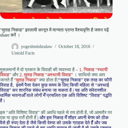
“मुताह निकाह” इस्लामी कानून में मान्यता प्राप्त वैश्यावृत्ति है जरूर पढ़ें
share करें ।
yogeshmishralaw
October 18, 2016
Untold Facts
मुसलमानों में दो प्रकार के विवाहों की व्यवस्था है –
1. निकाह “स्थायी
विवाह
” और
2. मुताह निकाह “अस्थायी विवाह”
। साथियो क्या आप
जानते हैँ
“मुताह निकाह”
क्या होता है?
“मुताह निकाह” एक तरह का फौरी
विवाह है, इसमें पैसा देकर कुछ समय के लिए किसी महिला से “अस्थाई
विवाह” कर शाररिक संबंध बनाया जा सकता है | यह अति संवेदनशील
धार्मिक भावनाओँ वाले लोगोँ मेँ प्रचलित एक अति विशिष्ट “विवाह” पद्धति
है।
इस “अति विशिष्ट विवाह” की अवधि पहले से तय होती है, जो आमतौर पर
एक या कुछ रातेँ होती हैं
| और इस निकाह मेँ शौहर अपनी बेगम को ठीक
वैसे ही रुपए देता है जैसे किसी वेश्या को उसके ग्राहक देते हैँ और जब
मुताह निकाह की पहले से तय अवधि समाप्त हो जाती है तो उसके पश्चात