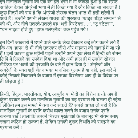
इन मानसिक गुलामों का एक वर्ग इस भ्रम में भी जकड़ा हुआ है कि श्रेष्ठ
साहित्य केवल अंग्रेजी भाषा में ही लिखा गया है और लिखा जा सकता है !
कुछ मित्रों की राय है कि अंग्रेजी लेखक चेतन भगत भी इसी श्रेणी में
आते हैं ! उन्होंने अपनी लेखन-यात्रा की शुरुआत ‘फाइव पॉइंट समवन’ से
की थी, और नीचे उतरते-उतरते वह ‘थ्री मिस्टेक्स…”, “टू स्टेट्स”,
“वन नाइट” होते हुए “हाफ गर्लफ्रेंड” तक पहुंच गये !
इन दिनों अखबारों में छपने वाले उनके लेख देखकर कई लोग कहने लगे हैं
कि अब ‘हाफ’ से भी नीचे उतरकर ज़ीरो और माइनस की गहराई में जा रहे
हैं ! इसी कारण कुछ महीनों पहले उन्होंने अपने एक लेख में हिन्दी को रोमन
लिपि में लिखने का उपदेश दिया था और अभी हाल ही में उन्होंने सोशल
मीडिया पर भक्तों की प्रजाति के बारे में ज्ञान दिया है ! अंग्रेजों और
अंग्रेजी के भक्त श्री चेतन भगत मानसिक गुलाम हैं या नहीं, इस बारे में
कोई निष्कर्ष निकालने के बजाय मैं इसका विश्लेषण आप ही के विवेक पर
ही छोड़ता हूं !
हिन्दी, हिंदुत्व, भारतीयता, योग, आयुर्वेद या मोदी का विरोध करके अपनी
कुंठा प्रकट करने का मानसिक गुलामों का यह प्रयास तो चलता ही रहेगा
! लेकिन हम इस मामले में क्या कर सकते हैं? सबसे अच्छा तो यही है कि
मानसिक गुलामों के प्रति क्रोध व्यक्त करने के बजाय उनके प्रति
करुणा रखें ! हालांकि उनकी निरंतर मूर्खताओं के बावजूद भी संयम बनाए
रखना कठिन हो सकता है, लेकिन उनकी दुखद स्थिति को समझने का
प्रयास करें !