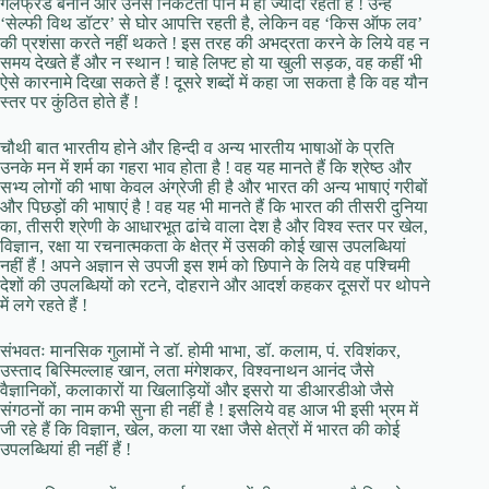
गर्लफ्रेंड बनाने और उनसे निकटता पाने में ही ज्यादा रहता है ! उन्हें
‘सेल्फी विथ डॉटर’ से घोर आपत्ति रहती है, लेकिन वह ‘किस ऑफ लव’
की प्रशंसा करते नहीं थकते ! इस तरह की अभद्रता करने के लिये वह न
समय देखते हैं और न स्थान ! चाहे लिफ्ट हो या खुली सड़क, वह कहीं भी
ऐसे कारनामे दिखा सकते हैं ! दूसरे शब्दों में कहा जा सकता है कि वह यौन
स्तर पर कुंठित होते हैं !
चौथी बात भारतीय होने और हिन्दी व अन्य भारतीय भाषाओं के प्रति
उनके मन में शर्म का गहरा भाव होता है ! वह यह मानते हैं कि श्रेष्ठ और
सभ्य लोगों की भाषा केवल अंग्रेजी ही है और भारत की अन्य भाषाएं गरीबों
और पिछड़ों की भाषाएं है ! वह यह भी मानते हैं कि भारत की तीसरी दुनिया
का, तीसरी श्रेणी के आधारभूत ढांचे वाला देश है और विश्व स्तर पर खेल,
विज्ञान, रक्षा या रचनात्मकता के क्षेत्र में उसकी कोई खास उपलब्धियां
नहीं हैं ! अपने अज्ञान से उपजी इस शर्म को छिपाने के लिये वह पश्चिमी
देशों की उपलब्धियों को रटने, दोहराने और आदर्श कहकर दूसरों पर थोपने
में लगे रहते हैं !
संभवतः मानसिक गुलामों ने डॉ. होमी भाभा, डॉ. कलाम, पं. रविशंकर,
उस्ताद बिस्मिल्लाह खान, लता मंगेशकर, विश्वनाथन आनंद जैसे
वैज्ञानिकों, कलाकारों या खिलाड़ियों और इसरो या डीआरडीओ जैसे
संगठनों का नाम कभी सुना ही नहीं है ! इसलिये वह आज भी इसी भ्रम में
जी रहे हैं कि विज्ञान, खेल, कला या रक्षा जैसे क्षेत्रों में भारत की कोई
उपलब्धियां ही नहीं हैं !