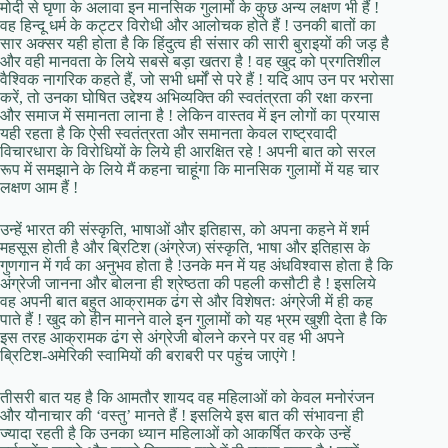
मोदी से घृणा के अलावा इन मानसिक गुलामों के कुछ अन्य लक्षण भी हैं !
वह हिन्दू धर्म के कट्टर विरोधी और आलोचक होते हैं ! उनकी बातों का
सार अक्सर यही होता है कि हिंदुत्व ही संसार की सारी बुराइयों की जड़ है
और वही मानवता के लिये सबसे बड़ा खतरा है ! वह खुद को प्रगतिशील
वैश्विक नागरिक कहते हैं, जो सभी धर्मों से परे हैं ! यदि आप उन पर भरोसा
करें, तो उनका घोषित उद्देश्य अभिव्यक्ति की स्वतंत्रता की रक्षा करना
और समाज में समानता लाना है ! लेकिन वास्तव में इन लोगों का प्रयास
यही रहता है कि ऐसी स्वतंत्रता और समानता केवल राष्ट्रवादी
विचारधारा के विरोधियों के लिये ही आरक्षित रहे ! अपनी बात को सरल
रूप में समझाने के लिये मैं कहना चाहूंगा कि मानसिक गुलामों में यह चार
लक्षण आम हैं !
उन्हें भारत की संस्कृति, भाषाओं और इतिहास, को अपना कहने में शर्म
महसूस होती है और ब्रिटिश (अंग्रेज) संस्कृति, भाषा और इतिहास के
गुणगान में गर्व का अनुभव होता है !उनके मन में यह अंधविश्वास होता है कि
अंग्रेजी जानना और बोलना ही श्रेष्ठता की पहली कसौटी है ! इसलिये
वह अपनी बात बहुत आक्रामक ढंग से और विशेषतः अंग्रेजी में ही कह
पाते हैं ! खुद को हीन मानने वाले इन गुलामों को यह भ्रम खुशी देता है कि
इस तरह आक्रामक ढंग से अंग्रेजी बोलने करने पर वह भी अपने
ब्रिटिश-अमेरिकी स्वामियों की बराबरी पर पहुंच जाएंगे !
तीसरी बात यह है कि आमतौर शायद वह महिलाओं को केवल मनोरंजन
और यौनाचार की ‘वस्तु’ मानते हैं ! इसलिये इस बात की संभावना ही
ज्यादा रहती है कि उनका ध्यान महिलाओं को आकर्षित करके उन्हें