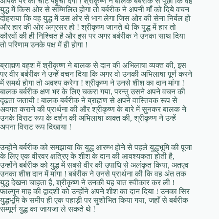
आपके पैर को चोट पहुँचा देगा ! श्रीकृष्ण ने बालक बर्बरीक से पूछा कि वह
युद्ध में किस ओर से सम्मिलित होगा तो बर्बरीक ने अपनी माँ को दिये वचन
दोहराया कि वह युद्ध में उस ओर से भाग लेगा जिस ओर की सेना निर्बल हो
और हार की ओर अग्रसर हो ! श्रीकृष्ण जानते थे कि युद्ध में हार तो
कौरवों की ही निश्चित है और इस पर अगर बर्बरीक ने उनका साथ दिया
तो परिणाम उनके पक्ष में ही होगा !
ब्राह्मण वहश में श्रीकृष्ण ने बालक से दान की अभिलाषा व्यक्त की, इस
पर वीर बर्बरीक ने उन्हें वचन दिया कि अगर वो उनकी अभिलाषा पूर्ण करने
में समर्थ होगा तो अवश्य करेगा ! श्रीकृष्ण ने उनसे शीश का दान मांगा !
बालक बर्बरीक क्षण भर के लिए चकरा गया, परन्तु उसने अपने वचन की
दृढ़ता जतायी ! बालक बर्बरीक ने ब्राह्मण से अपने वास्तिवक रूप से
अवगत कराने की प्रार्थना की और श्रीकृष्ण के बारे में सुनकर बालक ने
उनके विराट रूप के दर्शन की अभिलाषा व्यक्त की, श्रीकृष्ण ने उन्हें
अपना विराट रूप दिखाया !
उन्होंने बर्बरीक को समझाया कि युद्ध आरम्भ होने से पहले युद्धभूमि की पूजा
के लिए एक वीरवर क्षत्रिए के शीश के दान की आवश्यकता होती है,
उन्होंने बर्बरीक को युद्ध में सबसे वीर की उपाधि से अलंकृत किया, अतएव
उनका शीश दान में मांगा ! बर्बरीक ने उनसे प्रार्थना की कि वह अंत तक
युद्ध देखना चाहता है, श्रीकृष्ण ने उनकी यह बात स्वीकार कर ली !
फाल्गुन माह की द्वादशी को उन्होंने अपने शीश का दान दिया ! उनका सिर
युद्धभूमि के समीप ही एक पहाड़ी पर सुशोभित किया गया, जहाँ से बर्बरीक
सम्पूर्ण युद्ध का जायजा ले सकते थे !