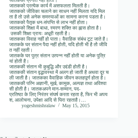
जातककी प्रगति नहीं होती।
जातकको प्रत्येक कार्य में असफलता मिलती है।
जातकको जीविका चलाने का साधन नहीं मिलता यदि मिल
ता है तो उसे अनेक समस्याओं का सामना करना पडता है।
जातकको पैतृक धन-संपप्ति से लाभ नहीं होता।
जातकको शिक्षा में बाधा, स्मरण शक्ति का ह्नास होता है।
उसकी शिक्षा प्रायः अधूरी रहती है।
जातकका विवाह नहीं हो पाता। वैवाहिक संबंध टूट जाते है।
जातकके घर संतान पैदा नहीं होती, यदि होती भी है तोे जीवि
त नहीं रहती।
जातकके घर पुत्र संतान उत्पन्न नहीं होती या अनेक पुत्रि
यां होती है।
जातककी संतान भी कुबुद्धि और उद्दंडी होती है।
जातककी संतान वृद्धावस्था में अलग हो जाती है अथवा दूर च
ली जाती है। जातकका वैवाहिक जीवन कलहपूर्ण होता है।
जातककी पत्नि अज्ञानी, मूर्ख, कामुक, अल्पज्ञ तथा अविश्वा
सी होती है। जातकअपने मान-सम्मान, पद-
प्रतिष्ठा के लिए निरंतर संघर्ष करता रहता है, फिर भी अपय
श, आलोचना, उपेक्षा आदि से घिरा रहताहै।…
yogeshmishralaw
May 15, 2015