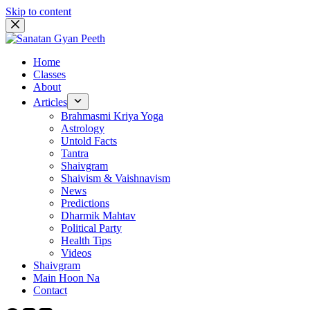
Skip to content
Home
Classes
About
Articles
Brahmasmi Kriya Yoga
Astrology
Untold Facts
Tantra
Shaivgram
Shaivism & Vaishnavism
News
Predictions
Dharmik Mahtav
Political Party
Health Tips
Videos
Shaivgram
Main Hoon Na
Contact