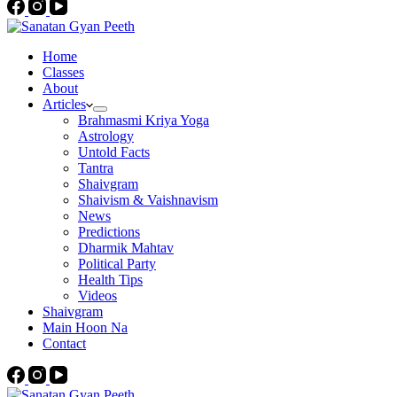
Home
Classes
About
Articles
Brahmasmi Kriya Yoga
Astrology
Untold Facts
Tantra
Shaivgram
Shaivism & Vaishnavism
News
Predictions
Dharmik Mahtav
Political Party
Health Tips
Videos
Shaivgram
Main Hoon Na
Contact