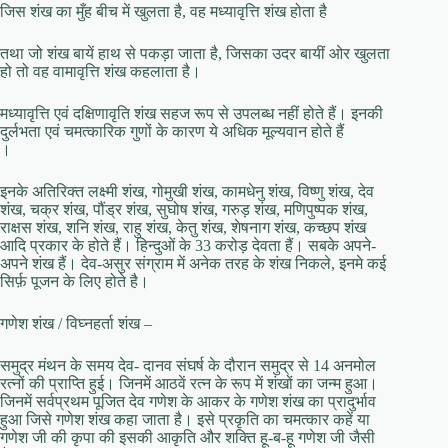
जिस शंख का मुँह बीच में खुलता है, वह मध्यावृत्ति शंख होता है
तथा जो शंख बायें हाथ से पकड़ा जाता है, जिसका उदर बायीं ओर खुलता
हो तो वह वामावृत्ति शंख कहलाता है।
मध्यावृत्ति एवं दक्षिणावृति शंख सहज रूप से उपलब्ध नहीं होते हैं। इनकी
दुर्लभता एवं चमत्कारिक गुणों के कारण ये अधिक मूल्यवान होते हैं
।
इनके अतिरिक्त लक्ष्मी शंख, गोमुखी शंख, कामधेनु शंख, विष्णु शंख, देव
शंख, चक्र शंख, पौंड्र शंख, सुघोष शंख, गरुड़ शंख, मणिपुष्पक शंख,
राक्षस शंख, शनि शंख, राहु शंख, केतु शंख, शेषनाग शंख, कच्छप शंख
आदि प्रकार के होते हैं। हिन्दुओं के 33 करोड़ देवता हैं। सबके अपने-
अपने शंख हैं। देव-असुर संग्राम में अनेक तरह के शंख निकले, इनमे कई
सिर्फ़ पूजन के लिए होते है।
गणेश शंख / विघ्नहर्ता शंख –
समुद्र मंथन के समय देव- दानव संघर्ष के दौरान समुद्र से 14 अनमोल
रत्नों की प्राप्ति हुई। जिनमें आठवें रत्न के रूप में शंखों का जन्म हुआ।
जिनमें सर्वप्रथम पूजित देव गणेश के आकर के गणेश शंख का प्रादुर्भाव
हुआ जिसे गणेश शंख कहा जाता है। इसे प्रकृति का चमत्कार कहें या
गणेश जी की कृपा की इसकी आकृति और शक्ति हू-ब-हू गणेश जी जैसी