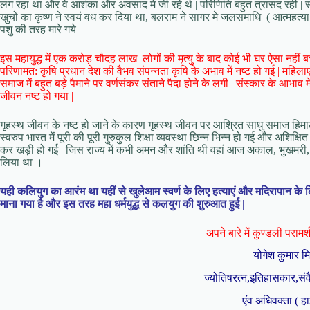
लग रहा था और वे आशंका और अवसाद मे जी रहे थे | परिणिति बहुत त्रासद रही | सत
खुचों का कृष्ण ने स्वयं वध कर दिया था, बलराम ने सागर मे जलसमाधि ( आत्महत्या )
पशु की तरह मारे गये |
इस महायुद्ध में एक करोड़ चौदह लाख लोगों की मृत्यु के बाद कोई भी घर ऐसा नहीं ब
परिणामत: कृषि प्रधान देश की वैभव संपन्नता कृषि के अभाव में नष्ट हो गई | महिल
समाज में बहुत बड़े पैमाने पर वर्णसंकर संताने पैदा होने के लगी | संस्कार के आभा
जीवन नष्ट हो गया |
गृहस्थ जीवन के नष्ट हो जाने के कारण गृहस्थ जीवन पर आश्रित साधु समाज ह
स्वरुप भारत में पूरी की पूरी गुरुकुल शिक्षा व्यवस्था छिन्न भिन्न हो गई और अशिक
कर खड़ी हो गई | जिस राज्य में कभी अमन और शांति थी वहां आज अकाल, भुखमरी, भ्र
लिया था ।
यही कलियुग का आरंभ था यहीं से खुलेआम स्वर्ण के लिए हत्याएं और मदिरापान के 
माना गया है और इस तरह महा धर्मयुद्ध से कलयुग की शुरुआत हुई |
अपने बारे में कुण्डली परामर्श 
योगेश कुमार म
ज्योतिषरत्न,इतिहासकार,संव
एंव अधिवक्ता ( हा