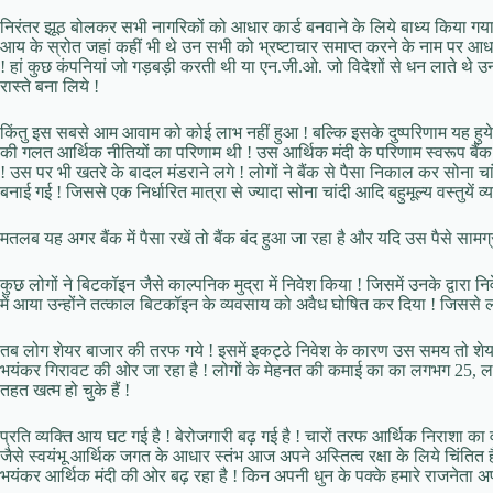
निरंतर झूठ बोलकर सभी नागरिकों को आधार कार्ड बनवाने के लिये बाध्य किया गया ! 
आय के स्रोत जहां कहीं भी थे उन सभी को भ्रष्टाचार समाप्त करने के नाम पर आधार
! हां कुछ कंपनियां जो गड़बड़ी करती थी या एन.जी.ओ. जो विदेशों से धन लाते थे
रास्ते बना लिये !
किंतु इस सबसे आम आवाम को कोई लाभ नहीं हुआ ! बल्कि इसके दुष्परिणाम यह हुये 
की गलत आर्थिक नीतियों का परिणाम थी ! उस आर्थिक मंदी के परिणाम स्वरूप बैंक घ
! उस पर भी खतरे के बादल मंडराने लगे ! लोगों ने बैंक से पैसा निकाल कर सोना च
बनाई गई ! जिससे एक निर्धारित मात्रा से ज्यादा सोना चांदी आदि बहुमूल्य वस्तुयें
मतलब यह अगर बैंक में पैसा रखें तो बैंक बंद हुआ जा रहा है और यदि उस पैसे साम
कुछ लोगों ने बिटकॉइन जैसे काल्पनिक मुद्रा में निवेश किया ! जिसमें उनके द्वारा
में आया उन्होंने तत्काल बिटकॉइन के व्यवसाय को अवैध घोषित कर दिया ! जिससे ला
तब लोग शेयर बाजार की तरफ गये ! इसमें इकट्ठे निवेश के कारण उस समय तो शेयर 
भयंकर गिरावट की ओर जा रहा है ! लोगों के मेहनत की कमाई का का लगभग 25, ल
तहत खत्म हो चुके हैं !
प्रति व्यक्ति आय घट गई है ! बेरोजगारी बढ़ गई है ! चारों तरफ आर्थिक निराशा का वात
जैसे स्वयंभू आर्थिक जगत के आधार स्तंभ आज अपने अस्तित्व रक्षा के लिये चिंतित 
भयंकर आर्थिक मंदी की ओर बढ़ रहा है ! किन अपनी धुन के पक्के हमारे राजनेता अपने