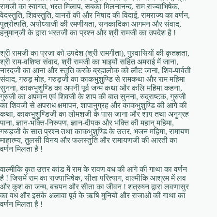
रामजी का स्वागत, भरत मिलाप, सबका मिलनानन्द, राम राज्याभिषेक,
वेदस्तुति, शिवस्तुति, वानरों की और निषाद की विदाई, रामराज्य का वर्णन,
पुत्रोत्पति, अयोध्याजी की रमणीयता, सनकादिका आगमन और संवाद,
हनुमान्‌जी के द्वारा भरतजी का प्रश्न और श्री रामजी का उपदेश है !
श्री रामजी का प्रजा को उपदेश (श्री रामगीता), पुरवासियों की कृतज्ञता,
श्री राम-वशिष्ठ संवाद, श्री रामजी का भाइयों सहित अमराई में जाना,
नारदजी का आना और स्तुति करके ब्रह्मलोक को लौट जाना, शिव-पार्वती
संवाद, गरुड़ मोह, गरुड़जी का काकभुशुण्डि से रामकथा और राम महिमा
सुनना, काकभुशुण्डि का अपनी पूर्व जन्म कथा और कलि महिमा कहना,
गुरुजी का अपमान एवं शिवजी के शाप की बात सुनना, रुद्राष्टक, गुरुजी
का शिवजी से अपराध क्षमापन, शापानुग्रह और काकभुशुण्डि की आगे की
कथा, काकभुशुण्डिजी का लोमशजी के पास जाना और शाप तथा अनुग्रह
पाना, ज्ञान-भक्ति-निरुपण, ज्ञान-दीपक और भक्ति की महान्‌ महिमा,
गरुड़जी के सात प्रश्न तथा काकभुशुण्डि के उत्तर, भजन महिमा, रामायण
माहात्म्य, तुलसी विनय और फलस्तुति और रामायणजी की आरती का
वर्णन मिलता है !
वाल्मीकि कृत उत्तर कांड में राम के रावण वध की आगे की गाथा का वर्णन
है ! जिसमें राम का राज्याभिषेक, सीता परित्याग, वाल्मीकि आश्रम में लव
और कुश का जन्म, बचपन और सीता का जीवन ! शत्रुघ्न द्वारा लवणासुर
का वध और इसके अलावा पूर्व के ऋषि मुनियों और राजाओं की गाथा का
वर्णन मिलता है !