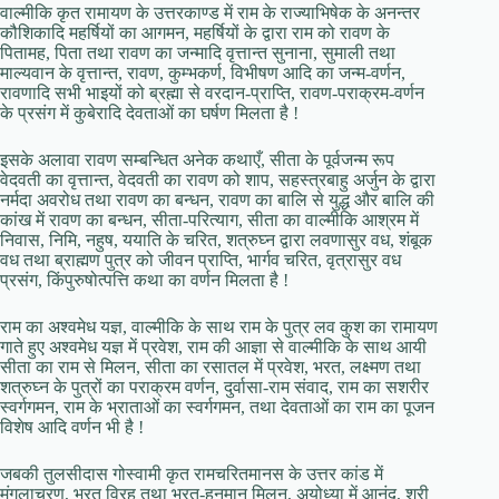
वाल्मीकि कृत रामायण के उत्तरकाण्ड में राम के राज्याभिषेक के अनन्तर
कौशिकादि महर्षियों का आगमन, महर्षियों के द्वारा राम को रावण के
पितामह, पिता तथा रावण का जन्मादि वृत्तान्त सुनाना, सुमाली तथा
माल्यवान के वृत्तान्त, रावण, कुम्भकर्ण, विभीषण आदि का जन्म-वर्णन,
रावणादि सभी भाइयों को ब्रह्मा से वरदान-प्राप्ति, रावण-पराक्रम-वर्णन
के प्रसंग में कुबेरादि देवताओं का घर्षण मिलता है !
इसके अलावा रावण सम्बन्धित अनेक कथाएँ, सीता के पूर्वजन्म रूप
वेदवती का वृत्तान्त, वेदवती का रावण को शाप, सहस्त्रबाहु अर्जुन के द्वारा
नर्मदा अवरोध तथा रावण का बन्धन, रावण का बालि से युद्ध और बालि की
कांख में रावण का बन्धन, सीता-परित्याग, सीता का वाल्मीकि आश्रम में
निवास, निमि, नहुष, ययाति के चरित, शत्रुघ्न द्वारा लवणासुर वध, शंबूक
वध तथा ब्राह्मण पुत्र को जीवन प्राप्ति, भार्गव चरित, वृत्रासुर वध
प्रसंग, किंपुरुषोत्पत्ति कथा का वर्णन मिलता है !
राम का अश्वमेध यज्ञ, वाल्मीकि के साथ राम के पुत्र लव कुश का रामायण
गाते हुए अश्वमेध यज्ञ में प्रवेश, राम की आज्ञा से वाल्मीकि के साथ आयी
सीता का राम से मिलन, सीता का रसातल में प्रवेश, भरत, लक्ष्मण तथा
शत्रुघ्न के पुत्रों का पराक्रम वर्णन, दुर्वासा-राम संवाद, राम का सशरीर
स्वर्गगमन, राम के भ्राताओं का स्वर्गगमन, तथा देवताओं का राम का पूजन
विशेष आदि वर्णन भी है !
जबकी तुलसीदास गोस्वामी कृत रामचरितमानस के उत्तर कांड में
मंगलाचरण, भरत विरह तथा भरत-हनुमान मिलन, अयोध्या में आनंद, श्री