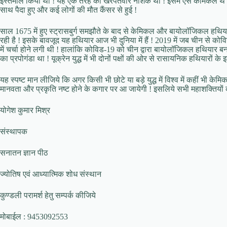
इस्तेमाल किया था ! यह एक तरह का खरपतवार नाशक था ! इसमें ऐसे केमिकल थे कि
साथ पैदा हुए और कई लोगों की मौत कैंसर से हुई !
साल 1675 में हुए स्ट्रासबुर्ग समझौते के बाद से केमिकल और बायोलॉजिकल हथि
रही है ! इसके बावजूद यह हथियार आज भी दुनिया में हैं ! 2019 में जब चीन से कोवि
में चर्चा होने लगी थी ! हालांकि कोविड-19 को चीन द्वारा बायोलॉजिकल हथियार ब
का प्रपोगंडा था ! यूक्रेन युद्ध में भी दोनों पक्षों की ओर से रासायनिक हथियारों 
यह स्पष्ट मान लीजिये कि अगर किसी भी छोटे या बड़े युद्ध में विश्व में कहीं भी 
मानवता और प्रकृति नष्ट होने के कगार पर आ जायेगी ! इसलिये सभी महाशक्तियों 
योगेश कुमार मिश्र
संस्थापक
सनातन ज्ञान पीठ
ज्योतिष एवं आध्यात्मिक शोध संस्थान
कुण्डली परामर्श हेतु सम्पर्क कीजिये
मोबाईल : 9453092553