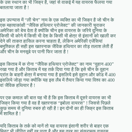
के उस स्थान का भी जिक्र है, जहां से वाकई में यह वायरस फैलया गया
बतलाया जाता है !
इस उपन्यास में “ली चेन” नाम के एक व्यक्ति का भी जिक्र है जो चीन के
एक महत्वाकांक्षी “जैविक हथियार प्रोजेक्ट” की जानकारी चुराकर
अमेरिका को बेच देता है क्योंकि चीन इस वायरस के जरिये दुनिया के
किसी भी कोने में किसी भी देश के किसी भी क्षेत्र से इंसानों को खाली कर
देने की ताकत हासिल करना चाहता है, लेकिन अमेरिकी एजेंसियां
बमुश्किल ही सही इस खतरनाक जैविक हथियार का तोड़ तलाश लेती हैं
और चीन के मनसूबे पर पानी फिर जाता है !
इस किताब में क रोना “जैविक हथियार प्रोजेक्ट” का नाम “वुहान 400”
रखा गया है और किताब में यह तर्क दिया गया है कि इसे चीन के वुहान
प्रांत के बाहरी क्षेत्र में बनाया गया है इसलिये इसे वुहान और कोड में 400
इसलिये जोड़ा गया क्योंकि यह इस लैब में तैयार किया गया विश्व का 400
वां जैविक हथियार है !
पर एक कमाल की बात यह भी है कि इस किताब में दूसरे वायरस का भी
जिक्र किया गया है वह है खतरनाक “इबोला वायरस” ! जिससे पिछले
कुछ समय से दुनिया रुबरु हो रही है ! इन दोनों का ही जिक्र इस किताब
में शामिल है !
यदि किताब के तर्क को मानें तो यह वायरस इंसानी शरीर से बाहर एक
मिनट भी जीवित नहीं रह पाता है और इस तरह का संक्रामक वायरस