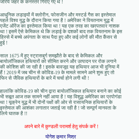
जरिये जहर के कनस्तर गिराए गए थे !
आधुनिक लड़ाइयों में क्लोरीन, फोसजीन और मस्टर्ड गैस का इस्तेमाल
पहले विश्व युद्ध के दौरान किया गया है ! अमेरिका ने वियतनाम युद्ध में
एजेंट ऑरेंज का इस्तेमाल किया था ! यह एक तरह का खरपतवार नाशक
था ! इसमें ऐसे केमिकल थे कि लड़ाई के दशकों बाद तक वियतनाम के इस
हिस्से में बच्चे अपंगता के साथ पैदा हुए और कई लोगों की मौत कैंसर से
हुई !
साल 1675 में हुए स्ट्रासबुर्ग समझौते के बाद से केमिकल और
बायोलॉजिकल हथियारों को सीमित करने और उत्पादन पर रोक लगाने
की कोशिश की जा रही है ! इसके बावजूद यह हथियार आज भी दुनिया में
हैं ! 2019 में जब चीन से कोविड-19 के मामले सामने आने शुरू हुए तो
फिर से जैविक हथियारों के बारे में चर्चा होने लगी थी !
हालांकि कोविड-19 को चीन द्वारा बायोलॉजिकल हथियार बनाने का कोई
भी सबूत आज तक सामने नहीं आया है ! यह विशुद्ध अमेरिका का प्रपोगंडा
था ! यूक्रेन युद्ध में भी दोनों पक्षों की ओर से रासायनिक हथियारों के
इस्तेमाल की आशंका लगातार जताई जा रही है ! जो सम्पूर्ण मानवता के
लिये घातक है !!
अपने बारे में कुण्डली परामर्श हेतु संपर्क करें !
योगेश कुमार मिश्र