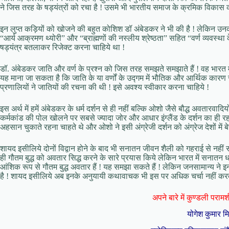
ने जिस तरह के षड्यंत्रों को रचा है ! उसमे भी भारतीय समाज के क्रमिक विकास क
इन लुप्त कड़ियों को खोजने की बहुत कोशिश डॉ अंबेडकर ने भी की है ! लेकिन उनका च
“आर्य आक्रमण थ्योरी” और “ब्राह्मणों की नस्लीय श्रेष्ठता” सहित “वर्ण व्यवस्था क
षड्यंत्र बतलाकर रिजेक्ट करना चाहिये था !
डॉ. अंबेडकर जाति और वर्ण के प्रश्न को जिस तरह समझते समझाते हैं ! वह भारत में धा
यह माना जा सकता है कि जाति के या वर्णों के उद्गम में भौतिक और आर्थिक कारण र
प्रणालियों ने जातियों की रचना की थी ! इसे अवश्य स्वीकार करना चाहिये !
इस अर्थ में हमें अंबेडकर के धर्म दर्शन से ही नहीं बल्कि ओशो जैसे बौद्ध अवतारवादिय
कर्मकांड की पोल खोलने पर सबसे ज्यादा जोर और आधार इंग्लैंड के दर्शन का ही 
अहसान चुकाते रहना चाहते थे और ओशो ने इसी अंग्रेजी दर्शन को अंग्रेज देशों में 
शायद इसीलिये दोनों विद्वान होने के बाद भी सनातन जीवन शैली को गहराई से नहीं 
ही गौतम बुद्ध को अवतार सिद्ध करने के सारे प्रयास किये लेकिन भारत में सनातन धर
आंशिक रूप से गौतम बुद्ध अवतार हैं ! यह समझा सकते हैं ! लेकिन जनसामान्य ने इन
है ! शायद इसीलिये अब इनके अनुयायी कथावाचक भी इस पर अधिक चर्चा नहीं करते 
अपने बारे में कुण्डली परामर्श 
योगेश कुमार म