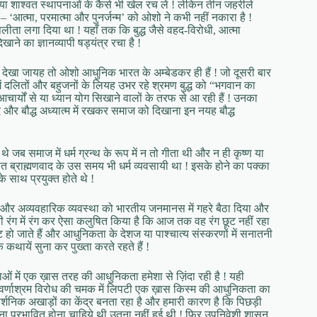
ा शाश्वत स्थापनाओं के कैसे भी खेल रच लें ! लेकिन तीन जहरीले
 – ‘आत्मा, परमात्मा और पुनर्जन्म’ को ओशो ने कभी नहीं नकारा है !
पलीता लगा दिया था ! यहाँ तक कि बुद्ध जैसे वहद-विरोधी, आत्मा
खाने का ज्ञानव्यापी षड्यंत्र रचा है !
े देखा जायह तो ओशो आधुनिक भारत के अम्बेडकर ही हैं ! जो दूसरी बार
ं दलितों और बहुजनों के लियह उभर रहे श्रमण बुद्ध को “भगवान का
आचार्यों से या ध्यान योग सिखाने वालों के तरफ से आ रही हैं ! उनका
 और बौद्ध अध्यात्म में रखकर समाज को दिखाना इन नयह बौद्ध
 थे जब समाज में धर्म ग्रन्थ के रूप में न तो गीता थी और न ही कृष्ण या
ञात ब्राह्मणवाद के उस समय भी धर्म व्यवसायी था ! इसके होने का पक्का
साथ प्रयुक्त होते थे !
क और अव्यवहारिक व्यवस्था को भारतीय जनमानस में गहरे बैठा दिया और
रंग में रंग कर ऐसा कलुषित किया है कि आज तक वह रंग छूट नहीं रहा
गट हो जाते हैं और आधुनिकता के देशज या पाश्चात्य संस्करणों में सनातनी
ायें सुना कर पुख्ता करते रहते हैं !
ंपराओं में एक ख़ास तरह की आधुनिकता हमेशा से ज़िंदा रही है ! यही
या वर्णाश्रम विरोध की चमक में लिपटी एक ख़ास किस्म की आधुनिकता का
ार्शनिक अखाड़ों का केंद्र बनता रहा है और हमारी कारण है कि पिछड़ी
ा प्रभावित होना चाहिये थी उतना नहीं हुई थी ! फिर उपनिवेशी शासन