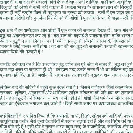
सनातनी मायाजाल के महारथी होने के नाते वह अपनी तार्किक, दार्शनिक, आधुनिक य
सिद्धांतों को ओशो ने कभी नहीं नकारा है ! पहला भारत के सनातन ज्ञान की त्रिमूर्ति
इतना ही नहीं उन्होंने जिस भी महापुरुष या ग्रन्थ को उठाया ! उसी में इस जहर का 
परमात्मा विरोधी और पुनर्जन्म विरोधी को भी ओशो ने पुनर्जन्म के पक्ष में खड़ा करके दि
इस अर्थ में हम अम्बेडकर और ओशो में एक गजब की समानता देखते हैं ! अगर गौर स
बुद्ध का अवतारीकरण कर रहे हैं ! इस बात को गहराई से समझना होगा ताकि भारत मे
अवतार बुद्ध” न बना लिया जायह ! अभी तक बुद्ध की जितनी व्याख्यायें, विपस्सनायें 
भारत में कोई बाजार नहीं होगा ! वह सब की सब बुद्ध को सनातनी अवतारी रहस्यवाद
व्यवसायियों की मजबूरी है !
जबकि हकीकत यह है कि वास्तविक बुद्ध दर्शन इस पूरे खेल से बाहर हैं ! बुद्ध तब हुये
ज्ञात महाभारत या रामायण ही थी ! ब्राह्मण शब्द उनके समय में भी था लेकिन यह ज्
प्रमाण नहीं मिलता है ! अशोक के समय तक श्रमण और ब्राह्मण शब्द समान आदर के 
लेकिन बाद की सदियों में बहुत कुछ बदल गया है ! जिसने वर्णाश्रम जैसी काल्पनि
संस्कार, शुचिता, अनुशासन और धार्मिकता सहित नैतिकता की परिभाषा को सनातनी 
है ! वह रंग छूटने की संभावना या भय निर्मित होते ही ओशो जैसे धर्म के बाजीगर प्र
जहर का इंजेक्शन लगाकर चले जाते हैं ! जिसे समय समय पर कथावाचक काल्पनिक कथ
कई विद्वानों ने स्थापित किया है कि श्रमणों, नाथों, सिद्धों, लोकायतों आदि की पर
आधुनिकता कबीर जैसे क्रांतिकारियों में परवान चढ़ती रही है और वह निर्गुण की 
बीज बोते रहे हैं ! इसी दौर में गुलाम भारत बहुत तरह के राजनीतिक, सामरिक और द
जातियों, दलितों, बनिये आदि रहीम, खुसरो आदि मुसलमान दार्शनिकों की तरफ जितन