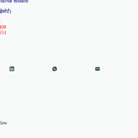
ैधानिक शोधकर्ता
ईकोर्ट)
-
408
553
alaw