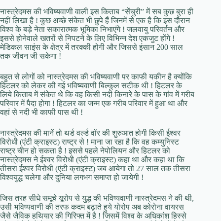
नास्त्रेदमस की भविष्यवाणी वाली इस किताब “सेंचुरी” में सब कुछ बुरा ही
नहीं लिखा है ! कुछ अच्छे संकेत भी छुपे हैं जिनमें से एक है कि इस दौरान
विश्व के बड़े नेता सकारात्मक भूमिका निभाएंगे ! जलवायु परिवर्तन और
इससे होनेवाले खतरों से निपटने के लिए विभिन्न देश एकजुट होंगे !
मेडिकल साइंस के क्षेत्र में तरक्की होगी और जिससे इंसान 200 साल
तक जीवन जी सकेगा !
बहुत से लोगों को नास्त्रेदमस की भविष्यवाणी पर काफी यकीन है क्योंकि
हिटलर को लेकर की गई भविष्यवाणी बिल्कुल सटीक थी ! हिटलर के
लिये किताब में संकेत थे कि वह किसी नदी किनारे के पास के गांव में गरीब
परिवार में पैदा होगा ! हिटलर का जन्म एक गरीब परिवार में हुआ था और
वहां से नदी भी काफी पास थी !
नास्‍त्रेदमस की मानें तो थर्ड वर्ल्‍ड वॉर की शुरुआत होगी किसी ईश्‍वर
विरोधी (एंटी क्राइस्ट) राष्ट्र से ! माना जा रहा है कि वह कम्युनिस्ट
राष्ट्र चीन हो सकता है ! इससे पहले नेपोलियन और हिटलर को
नास्त्रेदमस ने ईश्वर विरोधी (एंटी क्राइस्ट) कहा था और कहा था कि
तीसरा ईश्वर विरोधी (एंटी क्राइस्ट) जब आयेगा तो 27 साल तक तीसरा
विश्वयुद्ध चलेगा और दुनिया लगभग समाप्त हो जायेगी !
जिस तरह सीधे समूचे यूरोप से युद्ध की भविष्यवाणी नास्त्रेदमस ने की थी,
उसी भविष्यवाणी की तरफ कदम बढ़ाते हुये योरोप अब कोरोना वायरस
जैसे जैविक हथियार की गिरिफ्त में है ! जिसमें विश्व के अधिकांश हिस्से