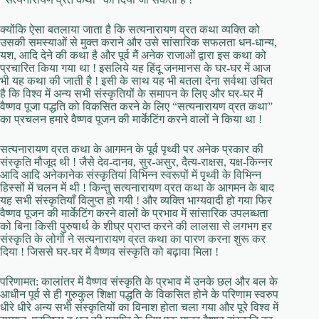
क्योंकि ऐसा बतलाया जाता है कि सत्यनारायण व्रत कथा व्यक्ति को
उसकी समस्याओं से मुक्त कराने और उसे सांसारिक सफलता धन-धान्य,
यश, आदि देने की कथा है और पूर्व मैं अनेक राजाओं द्वारा इस कथा को
प्रचारित किया गया था ! इसलिये यह हिंदू जनमानस के घर-घर में आज
भी यह कथा की जाती है ! इसी के साथ यह भी बतला देना सर्वथा उचित
है कि विश्व में अन्य सभी संस्कृतियों के समापन के लिए और घर-घर में
वैष्णव पूजा पद्धति को विकसित करने के लिए “सत्यनारायण व्रत कथा”
का प्रचलन हमारे वैष्णव पूजन की मार्केटिंग करने वालों ने किया था !
सत्यनारायण व्रत कथा के आगमन के पूर्व पृथ्वी पर अनेक प्रकार की
संस्कृति मौजूद थी ! जैसे देव-दानव, सुर-असुर, दैत्य-राक्षस, यक्ष-किन्नर
आदि आदि अनेकानेक संस्कृतियां विभिन्न स्वरूपों में पृथ्वी के विभिन्न
हिस्सों में चलन में थी ! किन्तु सत्यनारायण व्रत कथा के आगमन के बाद
यह सभी संस्कृतियाँ विलुप्त हो गयी ! और व्यक्ति भाग्यवादी हो गया फिर
वैष्णव पूजन की मार्केटिंग करने वालों के प्रभाव में सांसारिक उपलब्धता
को बिना किसी पुरुषार्थ के शीघ्र प्राप्त करने की लालसा से लगभग हर
संस्कृति के लोगों ने सत्यनारायण व्रत कथा का पारण करना शुरू कर
दिया ! जिससे घर-घर में वैष्णव संस्कृति को बढ़ावा मिला !
परिणामत: कालांतर में वैष्णव संस्कृति के प्रभाव में उनके छल और बल के
आधीन पूर्व से ही गुरुकुल शिक्षा पद्धति के विकसित होने के परिणाम स्वरुप
धीरे धीरे अन्य सभी संस्कृतियों का विनाश होता चला गया और पूरे विश्व में