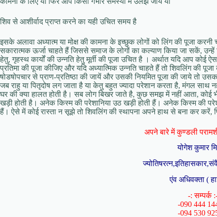
कामना के लिए या फिर आप किसी गंभीर समस्या में उलझ जायें या
शिव से आशीर्वाद प्राप्त करने का यही उचित समय है
इसके अलावा अध्यात्म या मोक्ष की कामना के इच्छुक लोगों को लिंग की पूजा करनी 
सकारात्मक ऊर्जा चाहते हैं जिससे समाज के लोगों का कल्याण किया जा सकें, उन्हें
हेतु, गृहस्थ कार्यों की उन्नति हेतु मूर्ती की पूजा उचित है । अर्थात यदि आप कोई
प्रतिमा की पूजा कीजिए और यदि अध्यात्मिक उन्नति चाहते हैं तो शिवलिंग की पू
षोडषोपचार से प्राण-प्रतिष्ठा की जायें और उसकी नियमित पूजा की जाये तो उस
जब राहु या पितृदोष लग जाता है या केतु बहुत ज्यादा परेशान करता है, मंगल साथ नह
घर की क्या हालत होती है। सब लोग बिखर जाते है, कुछ समझ में नहीं आता, कोई भी
खड़ी होती है। अनेक किस्म की परेशानिया उठ खड़ी होती हैं। अनेक किस्म की परेशा
हैं। ऐसे में कोई रास्ता न सूझे तो शिवलिंग की स्थापना अपने हाथ से बना कर करें, फ
अपने बारे में कुण्डली परामर्श 
योगेश कुमार म
ज्योतिषरत्न,इतिहासकार,संव
एंव अधिवक्ता ( हा
-: सम्पर्क :
-090 444 14
-094 530 92