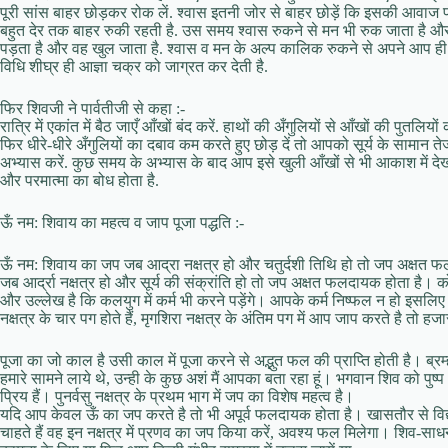
पूरी सांस बाहर छोड़कर रोक लें. श्वास इतनी जोर से बाहर छोड़ें कि इसकी आवाज पास
बहुत देर तक बाहर रुकी रहती है. उस समय श्वास रुकने से मन भी रुक जाता है और 
पड़ता है और वह खुल जाता है. श्वास व मन के अल्प कालिक रुकने से अपने आप ही 
विधि शीघ्र ही आज्ञा चक्र को जाग्रत कर देती है.
फिर शिवजी ने पार्वतीजी से कहा :-
रात्रि में एकांत में बैठ जाएँ आँखों बंद करें. हाथों की अँगुलियों से आँखों की पुतलियो
फिर धीरे-धीरे अँगुलियों का दबाव कम करते हुए छोड़ दें तो आपको सूर्य के सामान तेज
अभ्यास करें. कुछ समय के अभ्यास के बाद आप इसे खुली आँखों से भी आकाश में देख स
और परमात्मा का बोध होता है.
ऊँ नम: शिवाय का महत्व व जाप पूजा पद्धति :-
ऊँ नम: शिवाय का जप जब आद्रा नक्षत्र हो और चतुर्दशी तिथि हो तो जप अक्षत फ
जब आर्द्रा नक्षत्र हो और सूर्य की संक्रांति हो तो जप अक्षत फलदायक होता है।
और उल्लेख है कि कलयुग में कर्म भी करने पड़ेंगे। आपके कर्म निष्फल न हो इसलि
नक्षत्र के चार पग होते हैं, मृगशिरा नक्षत्र के अंतिम पग में आप जाप करते है तो हजा
पूजा का जो काल है उसी काल में पूजा करने से अद्भुत फल की प्राप्ति होती है। ब्रम्ह
हमारे सामने लाये थे, उन्ही के कुछ अशं मैं आपका बता रहा हूं। भगवान शिव को पुष्प और
प्रिय हैं। पुनर्वसु नक्षत्र के प्रथम भाग में जप का विशेष महत्व है।
यदि आप केवल ऊँ का जप करते है तो भी अपूर्व फलदायक होता है। खासतौर से विद्यार्थ
चाहते हैं वह इन नक्षत्र में प्रणव का जप किया करें, अवश्य फल मिलेगा। शिव-साधन